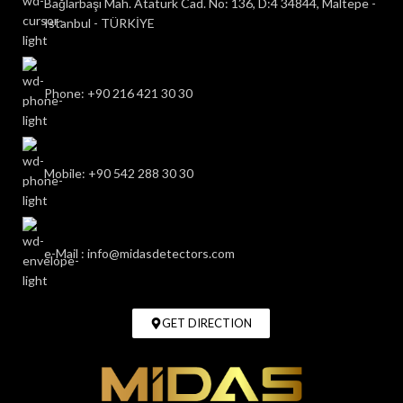
Bağlarbaşı Mah. Atatürk Cad. No: 136, D:4 34844, Maltepe -
Istanbul - TÜRKİYE
Phone: +90 216 421 30 30
Mobile: +90 542 288 30 30
e-Mail : info@midasdetectors.com
GET DIRECTION