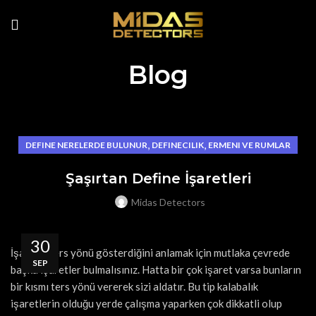
Blog
,
,
DEFINE NERELERDE BULUNUR
DEFINECILIK
ERMENI VE RUMLAR
Şaşırtan Define İşaretleri
Midas Detectors
30
İşaretin ters yönü gösterdiğini anlamak için mutlaka çevrede
SEP
başka işaretler bulmalısınız. Hatta bir çok işaret varsa bunların
bir kısmı ters yönü vererek sizi aldatır. Bu tip kalabalık
işaretlerin olduğu yerde çalışma yaparken çok dikkatli olup