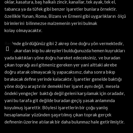
oklar, kasatura, baş halkalı zincir, kanallar, tek ayak, tek el,
tabanca ya da tüfek gibi benzer işaretler bunlara örnektir.
özellikle Yunan, Roma, Bizans ve Ermeni gibi uygarlıkların ölçü
birimlerini bilinmezse malzemenin yerini bulmak
kolay olmayacaktır.
Resimde gördüğünüz gibi 2 akrep öne doğru yön vermektedir,
siz yukarıdan inip bu akrepleri bulduğunuzda hemen kuyrukları
yada baktıkları yöne doğru hareket edeceksiniz, ve buradan
çıkan toprağı asıl gitmeniz gereken yer yani alttaki akrebe
doğru atarak olmayacak iş yapacaksınız, daha sonra bıkıp
bırakacak define yerinde kalacaktır. İşaretler genelde baktığı
yöne doğru araştırılır demekki her işaret aynı değil, mesela
öndeki yengeçler baktığı değil geleni karşılamak için oradadır,
yani bu tarafa git değilde buradan geçiş yasak anlamında
koyulmuş işarettir. Böylesi işaretlerin bir çoğu yanlış
hesaplamalar yüzünden şaşırtılmış çıkan toprak gerçek
definenin üzerine atılarak bir daha bulunmaz hale getirilmiştir.