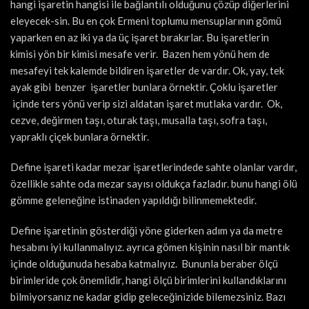
hangi işaretin hangisi ile bağlantılı olduğunu çözüp diğerlerini
eleyecek-sin. Bu en çok Ermeni toplumu mensuplarının gömü
yaparken en az iki ya da üç işaret bırakırlar. Bu işaretlerin
kimisi yön bir kimisi mesafe verir. Bazen hem yönü hem de
mesafeyi tek kalemde bildiren işaretler de vardır. Ok, yay, tek
ayak gibi benzer işaretler bunlara örnektir. Çoklu işaretler
içinde ters yönü verip sizi aldatan işaret mutlaka vardır. Ok,
cezve, değirmen taşı, oturak taşı, musalla taşı, sofra taşı,
yapraklı çiçek bunlara örnektir.
Define işareti kadar mezar işaretlerindede sahte olanlar vardır,
özellikle sahte oda mezar sayısı oldukça fazladır. bunu hangi ölü
gömme geleneğine istinaden yapıldığı bilinmemektedir.
Define işaretinin gösterdiği yöne giderken adım ya da metre
hesabını iyi kullanmalıyız. ayrıca gömen kişinin nasıl bir mantık
içinde olduğunuda hesaba katmalıyız. Bununla beraber ölçü
birimleride çok önemlidir, hangi ölçü birimlerini kullandıklarını
bilmiyorsanız ne kadar gidip geleceğinizide bilemezsiniz. Bazı