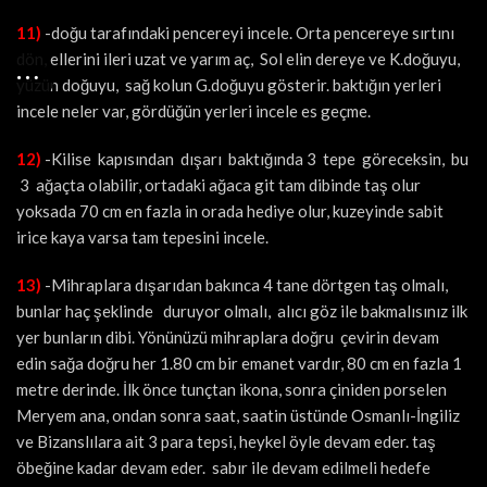
11)
-doğu tarafındaki pencereyi incele. Orta pencereye sırtını
dön, ellerini ileri uzat ve yarım aç, Sol elin dereye ve K.doğuyu,
yüzün doğuyu, sağ kolun G.doğuyu gösterir. baktığın yerleri
incele neler var, gördüğün yerleri incele es geçme.
12)
-Kilise kapısından dışarı baktığında 3 tepe göreceksin, bu
3 ağaçta olabilir, ortadaki ağaca git tam dibinde taş olur
yoksada 70 cm en fazla in orada hediye olur, kuzeyinde sabit
irice kaya varsa tam tepesini incele.
13)
-Mihraplara dışarıdan bakınca 4 tane dörtgen taş olmalı,
bunlar haç şeklinde duruyor olmalı, alıcı göz ile bakmalısınız ilk
yer bunların dibi. Yönünüzü mihraplara doğru çevirin devam
edin sağa doğru her 1.80 cm bir emanet vardır, 80 cm en fazla 1
metre derinde. İlk önce tunçtan ikona, sonra çiniden porselen
Meryem ana, ondan sonra saat, saatin üstünde Osmanlı-İngiliz
ve Bizanslılara ait 3 para tepsi, heykel öyle devam eder. taş
öbeğine kadar devam eder. sabır ile devam edilmeli hedefe