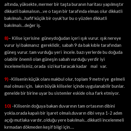
altında, yüksekte, mermer bir taşta buranın haritası yapılmıştır
dikkatli bakmalısın…ve o taşın bir tarafında elmas olur dikkatli
bakılmalı…hafif küçük bir oyuk’tur bu o yüzden dikkatli
bakılmalı…değer iş.
8)
– Kilise içerisine güneydoğudan içeri ışık vurur. ışık nereye
vurur iyi bakmanız gereklidir, sabah 9 da bak kıble tarafından
güneş vurur. tam vurduğu yeri incele. bazı yerlerde bu doğuda
olabilir önemli olan güneşin sabah vurduğu yerdir iyi
incelemelisiniz, orada sizi kurtaracak kadar mal var.
9)
-Kilisenin küçük olanı makbul olur, toplam 9 metre’ye gelmeli
mal olması için. lakın büyük kiliseler içinde uygulanabilir bunlar.
genelde bir birine uyar bu sistemler eskide olsa fark etmiyor.
10)
-Kilisenin doğuya bakan duvarının tam ortasının dibini
yokla.orada kapalı bir işaret olmalı.duvarın dibi veya 1-2 adım
açığı mutlaka vardır..olduğu yere bakılmalı…dikkatli incelenmeli
kırmadan dökmeden keşif bilgi için….