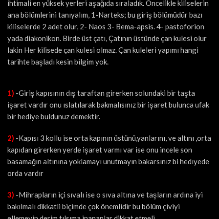
ihtimali en yüksek yerleri aşağıda sıraladık. Öncelikle kiliselerin
ana bölümlerini tanıyalım, 1-Narteks; bu giriş bölümüdür bazı
kiliselerde 2 adet olur, 2- Naos 3- Bema-apsis. 4- pastoforion
yada diakonikon. Birde üst çatı, Çatının üstünde çan kulesi olur
lakin Her kilisede çan kulesi olmaz. Çan kuleleri yapımı hangi
tarihte başladı kesin bilgim yok.
1)
-Giriş kapısının dış taraftan girerken solundaki bir taşta
işaret vardır onu ıslatılarak bakmalısınız bir işaret bulunca ufak
bir hediye buldunuz demektir.
2)
-Kapısı 3 kollu ise orta kapının üstünü,yanlarını, ve altını ,orta
kapıdan girerken yerde işaret varmı var ise onu incele son
basamağın altınına yoklamayı unutmayın bakarsınız bi hedıyede
orda vardır
3)
-Mihrapların içi sıvalı ise o sıva altına ve taşların ardına iyi
bakılmalı dikkatli biçimde çok önemlidir bu bölüm çiviyi
ellemeyin derim tılsıma inananlar dikkat etmeli.