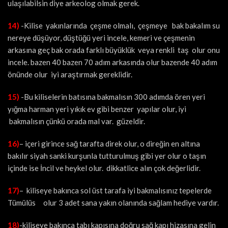
ulaşılabilsin diye arkeolog olmak gerek.
14)
-Kilise yakınlarında çeşme olmalı, çeşmeye bak bakalım su
nereye düşüyor, düştüğü yeri incele, kemeri ve çeşmenin
arkasına geç bak orada farklı büyüklük veya renkli taş olur onu
incele. bazen 40 bazen 70 adım arkasında olur bazende 40 adım
önünde olur iyi araştırmak gereklidir.
15)
-Bu kiliselerin batısına bakmalısın 300 adımda ören yeri
yığma harman yeri yıkık ev gibi benzer yapılar olur, iyi
bakmalısın çünkü orada mal var. güzeldir.
16)
– içeri girince sağ tarafta direk olur, o direğin en altına
bakılır siyah sanki kurşunla tutturulmuş gibi yer olur o taşın
içinde ise İncil ve heykel olur. dikkatlice alın çok değerlidir.
17)
– kiliseye bakınca sol üst tarafa iyi bakmalısınız tepelerde
Tümülüs olur 3 adet sana yakın olanında sağlam hediye vardır.
18)
-kiliseye bakınca tabı kapısına doğru sağ kapı hizasına gelin