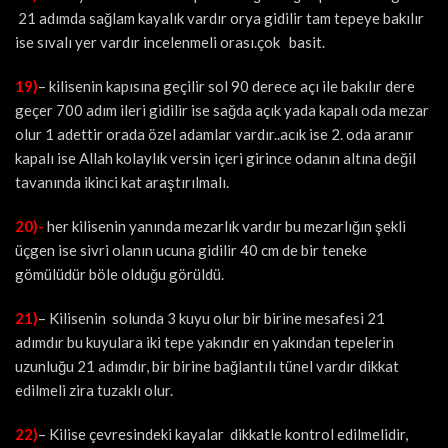
21 adımda sağlam kayalık vardır orya gidilir tam tepeye bakılır
ise sıvalı yer vardır incelenmeli orası.çok basit.
19)
– kilisenin kapısına geçilir sol 90 derece açı ile bakılır dere
geçer 700 adım ileri gidilir ise sağda açık yada kapalı oda mezar
olur 1 adettir orada özel adamlar vardır..acık ise 2. oda aranır
kapalı ise Allah kolaylık versin içeri girince odanın altına değil
tavanında ikinci kat araştırılmalı.
20)-
her kilisenin yanında mezarlık vardır bu mezarlığın şekli
üçgen ise sivri olanın ucuna gidilir 40 cm de bir teneke
gömülüdür böle olduğu görüldü.
21)
– Kilisenin solunda 3 kuyu olur bir birine mesafesi 21
adımdır bu kuyulara iki tepe yakındır en yakından tepelerin
uzunluğu 21 adımdır, bir birine bağlantılı tünel vardır dikkat
edilmeli zira tuzaklı olur.
22)
– Kilise çevresindeki kayalar dikkatle kontrol edilmelidir,