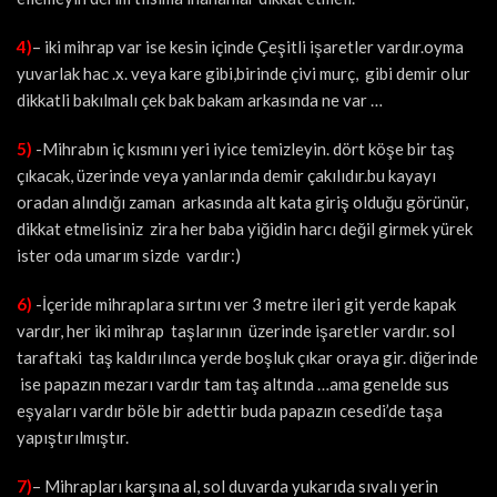
4)
– iki mihrap var ise kesin içinde Çeşitli işaretler vardır.oyma
yuvarlak hac .x. veya kare gibi,birinde çivi murç, gibi demir olur
dikkatli bakılmalı çek bak bakam arkasında ne var …
5)
-Mihrabın iç kısmını yeri iyice temizleyin. dört köşe bir taş
çıkacak, üzerinde veya yanlarında demir çakılıdır.bu kayayı
oradan alındığı zaman arkasında alt kata giriş olduğu görünür,
dikkat etmelisiniz zira her baba yiğidin harcı değil girmek yürek
ister oda umarım sizde vardır:)
6)
-İçeride mihraplara sırtını ver 3 metre ileri git yerde kapak
vardır, her iki mihrap taşlarının üzerinde işaretler vardır. sol
taraftaki taş kaldırılınca yerde boşluk çıkar oraya gir. diğerinde
ise papazın mezarı vardır tam taş altında …ama genelde sus
eşyaları vardır böle bir adettir buda papazın cesedi’de taşa
yapıştırılmıştır.
7)
– Mihrapları karşına al, sol duvarda yukarıda sıvalı yerin