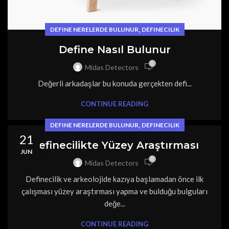
,
DEFINE NERELERDE BULUNUR
DEFINECILIK
Define Nasıl Bulunur
0
Midas Detectors
Değerli arkadaşlar bu konuda gerçekten defi...
CONTINUE READING
,
DEFINE NERELERDE BULUNUR
DEFINECILIK
21
Definecilikte Yüzey Araştırması
JUN
0
Midas Detectors
Definecilik ve arkeolojide kazıya başlamadan önce ilk
çalışması yüzey araştırması yapma ve bulduğu bulguları
değe...
CONTINUE READING