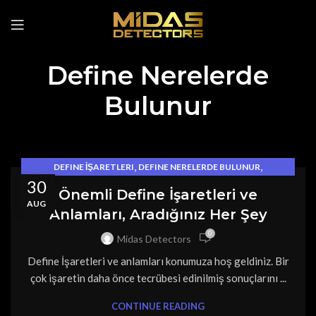
Define Nerelerde
Bulunur
,
,
DEFINE İŞARETLERI
DEFINE NERELERDE BULUNUR
30
,
,
DEFINECILIK
FOTOĞRAFLI DEFINE İŞARETLERI
Önemli Define İşaretleri ve
RESIMLI DEFINE İŞARETLERI
AUG
Anlamları, Aradığınız Her Şey
0
Midas Detectors
Define İşaretleri ve anlamları konumuza hoş geldiniz. Bir
çok işaretin daha önce tecrübesi edinilmiş sonuçlarını ...
CONTINUE READING