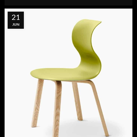
21
JUN