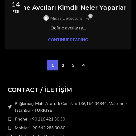
14
DEFINECILIK
Define Avcıları Kimdir Neler Yaparlar
FEB
0
Midas Detectors
Define avcıları a...
CONTINUE READING
1
2
3
4
CONTACT / İLETİŞİM
Bağlarbaşı Mah. Atatürk Cad. No: 136, D:4 34844, Maltepe -
Istanbul - TÜRKİYE
Phone: +90 216 421 30 30
Mobile: +90 542 288 30 30