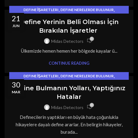
,
,
DEFINE İŞARETLERI
DEFINE NERELERDE BULUNUR
21
,
DEFINECILIK
MEZAR BILGILERI
Define Yerinin Belli Olması İçin
JUN
Bırakılan İşaretler
0
Midas Detectors
Ülkemizde hemen hemen her bölgede kayalar ü...
CONTINUE READING
,
,
DEFINE İŞARETLERI
DEFINE NERELERDE BULUNUR
30
DEFINECILIK
Define Bulmanın Yolları, Yaptığınız
MAR
Hatalar
0
Midas Detectors
Definecilerin yaptıkları en büyük hata çoğunlukla
hikayelere dayalı define ararlar. En belirgin hikayeler,
burada...