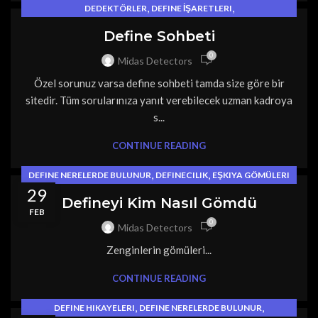
,
,
DEDEKTÖRLER
DEFINE İŞARETLERI
,
,
DEFINE NERELERDE BULUNUR
DEFINECILIK
Define Sohbeti
,
FOTOĞRAFLI DEFINE İŞARETLERI
0
Midas Detectors
OYMA İŞARETLERI VE ANLAMLARI
Özel sorunuz varsa define sohbeti tamda size göre bir
sitedir. Tüm sorularınıza yanıt verebilecek uzman kadroya
s...
CONTINUE READING
,
,
DEFINE NERELERDE BULUNUR
DEFINECILIK
EŞKIYA GÖMÜLERI
29
Defineyi Kim Nasıl Gömdü
FEB
0
Midas Detectors
Zenginlerin gömüleri...
CONTINUE READING
,
,
DEFINE HIKAYELERI
DEFINE NERELERDE BULUNUR