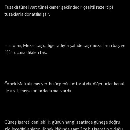
Tuzaklı tünel var; tünel kemer şeklindedir çeşitli razel tipi
tuzaklarla donatılmıştır.
Hac olan, Mezar taşı,. diğer adıyla şahide taşı mezarların baş ve
ayak ucuna dikilen taş.
Örnek Malı alınmış yer. bu üçgenin uç tarafıdır diğer uçlar kanal
ile uzatılmışsa onlardada mal vardır.
Güneş işareti denilebilir, günün hangi saatinde güneşe doğru
gidileceğini anlatır. ilk bakıldığında saat 3 te bu işaretin olduğu