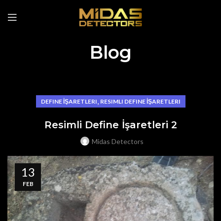
Blog
,
DEFINE İŞARETLERI
RESIMLI DEFINE İŞARETLERI
Resimli Define İşaretleri 2
Midas Detectors
13
FEB