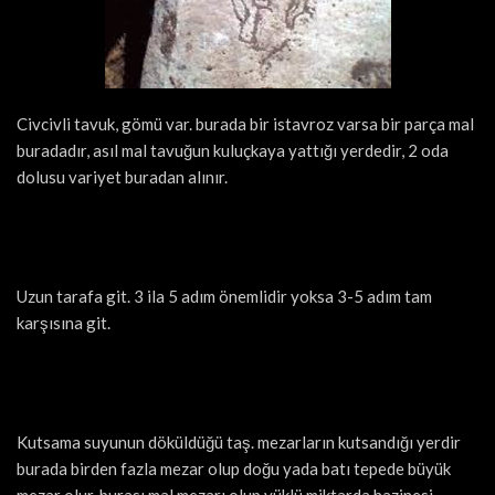
Civcivli tavuk, gömü var. burada bir istavroz varsa bir parça mal
buradadır, asıl mal tavuğun kuluçkaya yattığı yerdedir, 2 oda
dolusu variyet buradan alınır.
Uzun tarafa git. 3 ila 5 adım önemlidir yoksa 3-5 adım tam
karşısına git.
Kutsama suyunun döküldüğü taş. mezarların kutsandığı yerdir
burada birden fazla mezar olup doğu yada batı tepede büyük
mezar olur, burası mal mezarı olup yüklü miktarda hazinesi