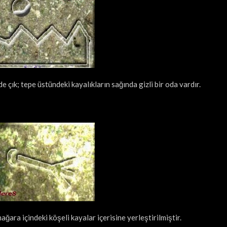
e çık; tepe üstündeki kayalıkların sağında gizli bir oda vardır.
ara içindeki köşeli kayalar içerisine yerleştirilmiştir.