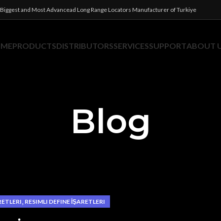
Biggest and Most Advancead Long Range Locators Manufacturer of Turkiye
OME
PRODUCTS
DISTRIBUTORS
SERVICES
SUPPORT
ABOUT 
Blog
,
RETLERI
RESIMLI DEFINE İŞARETLERI