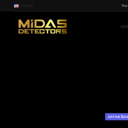
ENGLISH
The 
H
DEFINE İŞA