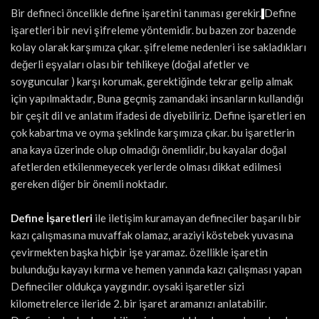
Bir defineci öncelikle define işaretini tanıması gerekir.
Define
işaretleri bir nevi şifreleme yöntemidir. bu bazen zor bazende
kolay olarak karşımıza çıkar. şifreleme nedenleri ise sakladıkları
değerli eşyaları olası bir tehlikeye (doğal afetler ve
soyguncular ) karşı korumak, gerektiğinde tekrar gelip almak
için yapılmaktadır, Buna geçmiş zamandaki insanların kullandığı
bir çeşit dil ve anlatım ifadesi de diyebiliriz. Define işaretleri en
çok kabartma ve oyma şeklinde karşımıza çıkar. bu işaretlerin
ana kaya üzerinde olup olmadığı önemlidir, bu kayalar doğal
afetlerden etkilenmeyecek yerlerde olması dikkat edilmesi
gereken diğer bir önemli noktadır.
Define İşaretleri
ile iletişim kuramayan defineciler başarılı bir
kazı çalışmasına muvaffak olamaz, araziyi köstebek yuvasına
çevirmekten başka hiçbir işe yaramaz. özellikle işaretin
bulunduğu kayayı kırma ve hemen yanında kazı çalışması yapan
Defineciler oldukça yaygındır. oysaki işaretler sizi
kilometrelerce ileride 2. bir işaret aramanızı anlatabilir.