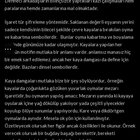
Defineci arkadaşların bilinçsizce yaptıkları kazı çalışmaları hem
paralarına hemde zamanlarına mal olmaktadır.
İşaret tür şifreleme yöntemidir. Saklanan değerli eşyanın yerini
sadece kendisinin bilecei şekilde çevre kayalara bırakılan oyma
ve kabartma sembollerdir. Bunlar oyma kabartma ve boyalama
şeklinde günümüze kadar ulaşmıştır. Kayalara yapılan her
figürün motifin mutlaka bir anlamı vardır. anlamsız manasız hiç
bir emek sarf edilemez. ancak her kaya damgası da define için
değildir. Bazıları dinsel sembollerdir.
Kaya damgaları mutlaka bize bir şey söylüyordur, örneğin
kayalarda çoğunlukta gözüken yuvarlak oymalar mezarı
işaretidir, bu oymanın yapılış amacı; Mezarın yanında ki kayaya
oyularak içine yağ dökülüp yakılıyor yada çeşitli yiyecekler
koyulup ölüye sunumlar yapılıyordu, Kare veya dikdörtgen
oymalarda aynıdır. Mesela ok yön için kullanılmıştır.
Özetleyecek olursak her figür ancak özellikleri ile okunur. Örnek
verecek olursak bir buğday başağı berekettir, bereketi