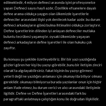
edilmektedir, 4 milyon defineci arasında işini profesyonelce
yapan Defineci sayısı hayli azdır, Özellikle efsanelere dayalı
define arama oldukça yaygın olan ülkemizde işaretlerle
defineciler arasındaki ilişki yok denilecek kadar azdır. bu durum
defineci arkadaşların gömü bulma ihtimalini oldukça zorlaştırır.
Define işaretlerinin dilinden iyi anlayan defineciler mutlaka
buluntu tecrübesi yaşamıştır. oysaki ülkemizde yaşayan
defineci arkadaşların define işaretleri ile olan hukuku çok
zayıftır.
Bu konuyu şu şekilde özetleyebiliriz. Biri bir yazı yazdığında
gözleri gören her kişi bu yazıyı görebilir, bunu bir iletişim zinciri
olarak’ta algılayabilirsiniz. fakat kişinin bu yazıyı görmesi
yeterli değil ne yazdığını anlaması için okumayı’da biliyor olması
gereklidir. okumayı bilmiyorsa burada yazılanlar onun için hiçbir
anlam ifade etmez, bu durum verici ve alıcı arasındaki iletişimle
ilgilidir. Define ve Define İşaretleri arasındaki fark bu
paragraftaki anlatmaya çalıştığım konu ile doğrudan ilişkilidir.