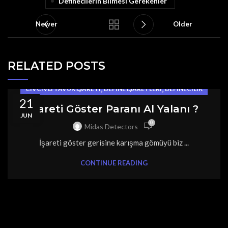
Definecilerin Bilmesi Gerekenler
Newer
Older
RELATED POSTS
,
,
CIVCIVLI TAVUK İŞARETI
DEFINE İŞARETLERI
DEFINECILIK
21
İşareti Göster Paranı Al Yalanı ?
JUN
0
Midas Detectors
İşareti göster gerisine karışma gömüyü biz ...
CONTINUE READING