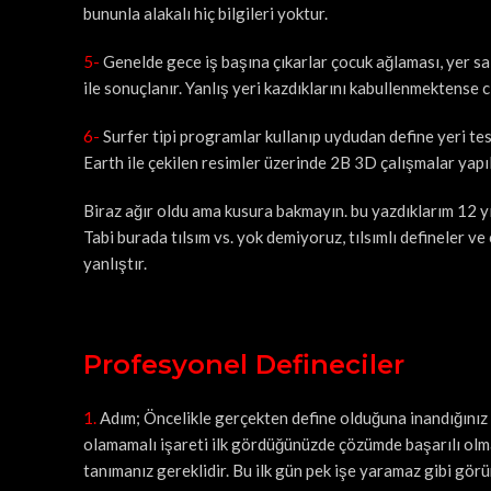
bununla alakalı hiç bilgileri yoktur.
5-
Genelde gece iş başına çıkarlar çocuk ağlaması, yer sall
ile sonuçlanır. Yanlış yeri kazdıklarını kabullenmektense ci
6-
Surfer tipi programlar kullanıp uydudan define yeri tes
Earth ile çekilen resimler üzerinde 2B 3D çalışmalar yapı
Biraz ağır oldu ama kusura bakmayın. bu yazdıklarım 12 yı
Tabi burada tılsım vs. yok demiyoruz, tılsımlı defineler ve
yanlıştır.
Profesyonel Defineciler
1.
Adım; Öncelikle gerçekten define olduğuna inandığınız ne
olamamalı işareti ilk gördüğünüzde çözümde başarılı olma
tanımanız gereklidir. Bu ilk gün pek işe yaramaz gibi görü