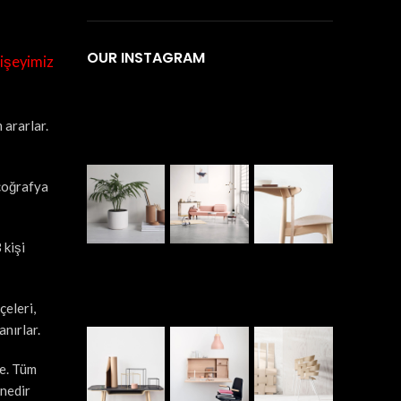
OUR INSTAGRAM
bişeyimiz
 ararlar.
 coğrafya
 kişi
çeleri,
nırlar.
ke. Tüm
 nedir