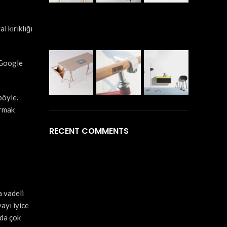
l kırıklığı
 Google
böyle.
ırmak
RECENT COMMENTS
a vadeli
ayı iyice
ada çok