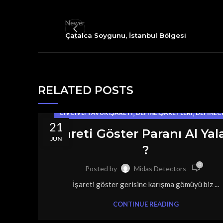
Newer
Çatalca Soygunu, İstanbul Bölgesi
RELATED POSTS
,
,
CIVCIVLI TAVUK İŞARETI
DEFINE İŞARETLERI
DEFINECI
21
İşareti Göster Paranı Al Yal
JUN
?
0
Posted by
Midas Detectors
İşareti göster gerisine karışma gömüyü biz ...
CONTINUE READING