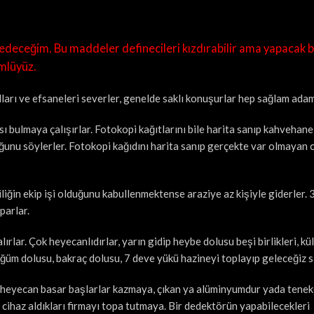
sedeceğim. Bu maddeler definecileri kızdırabilir ama yapacak 
ümlüyüz.
ları ve efsaneleri severler, genelde saklı konuşurlar hep sağlam adam
sı bulmaya çalışırlar. Fotokopi kağıtlarını bile harita sanıp kahvehane
uğunu söylerler. Fotokopi kağıdını harita sanıp gerçekte var olmayan
ğin ekip işi olduğunu kabullenmektense araziye az kişiyle giderler. 3
parlar.
lar. Çok heyecanlıdırlar, yarın gidip heybe dolusu beşi birlikleri, kül
ğüm dolusu, bakraç dolusu, 7 deve yükü hazineyi toplayıp geleceğiz sa
esi heyecan basar başlarlar kazmaya, çıkan ya alüminyumdur yada tene
cihaz aldıkları firmayı topa tutmaya. Bir dedektörün yapabilecekleri