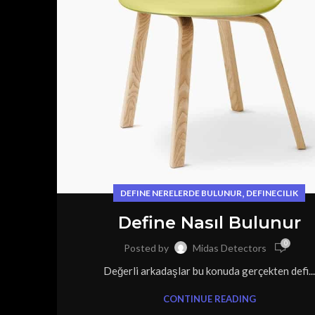
,
DEFINE NERELERDE BULUNUR
DEFINECILIK
Define Nasıl Bulunur
0
Posted by
Midas Detectors
Değerli arkadaşlar bu konuda gerçekten defi..
CONTINUE READING