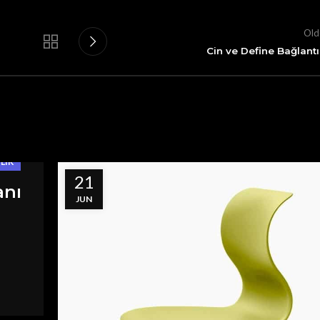
Old
Cin ve Define Bağlantı
LIK
21
anı
JUN