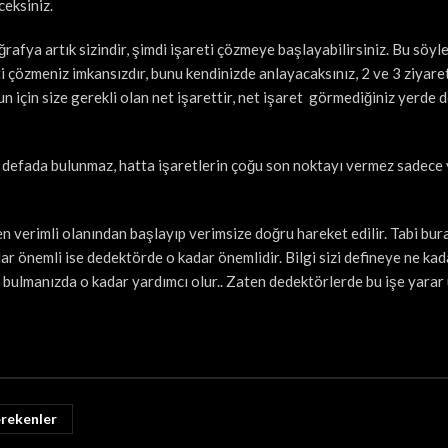
ceksiniz.
rafya artık sizindir, şimdi işareti çözmeye başlayabilirsiniz. Bu söyl
eti çözmeniz imkansızdır, bunu kendinizde anlayacaksınız, 2 ve 3 ziyare
nun için size gerekli olan net işarettir, net işaret görmediğiniz yerde 
ir defada bulunmaz, hatta işaretlerin çoğu son noktayı vermez sadece
en verimli olanından başlayıp verimsize doğru hareket edilir. Tabi bur
dar önemli ise dedektörde o kadar önemlidir. Bilgi sizi defineye ne kad
 bulmanızda o kadar yardımcı olur.. Zaten dedektörlerde bu işe yara
erekenler