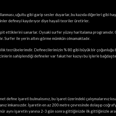
anması, uğultu gibi garip sesler duyarlar, bu kazıda diğerleri gibi haya
nler defineyi kaydırıyor diye hayali teoriler üretirler.
pit ettiklerini sanarlar. Oysaki surfer yüzey haritalama programıdır.
lır. Surfer ile yerin altını görme mümkün olmamaktadır.
llık tecrübelerimdir. Definecilerimizin % 80 gibi büyük bir çoğunluğu 
 cinlerin sahiplendiği defineler var fakat her kazıyı bu işlerle bağdaşt
t define işareti bulmalısınız, bu işaret üzerindeki çalışmalarınız kıs
nız imkansızdır. İşaretin en az 200 metre çevresinde dolaşıp coğrafy
nür aynı işaretin yanına 2-3 gün sonra gittiğinizde ilk gittiğinizle ar