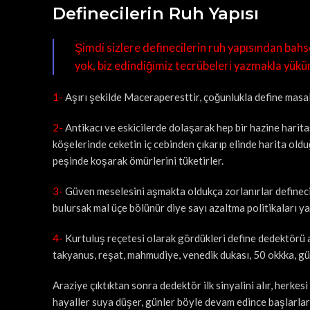
Definecilerin Ruh Yapısı
Şimdi sizlere definecilerin ruh yapısından bah
yok, biz edindiğimiz tecrübeleri yazmakla yük
1-
Aşırı şekilde Maceraperesttir, çoğunlukla define masal
2-
Antikacı ve eskicilerde dolaşarak hep bir hazine harita
köşelerinde ceketin iç cebinden çıkarıp elinde harita old
peşinde koşarak ömürlerini tüketirler.
3-
Güven meselesini aşmakta oldukça zorlanırlar definecili
bulursak mal üçe bölünür diye sayı azaltma politikaları ya
4-
Kurtuluş reçetesi olarak gördükleri define dedektörü alır
takyanus, reşat, mahmudiye, venedik dukası, 50 okkka, gü
Araziye çıktıktan sonra dedektör ilk sinyalini alır, herk
hayaller suya düşer, günler böyle devam edince başlarlar 