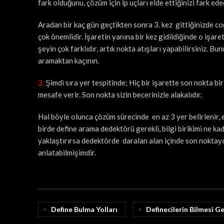
fark olduğunu, çözüm için ip uçları elde ettiğinizi fark ede
Aradan bir kaç gün geçtikten sonra 3. kez gittiğinizde coğ
çok önemlidir. İşaretin yanına bir kez gidildiğinde o işar
şeyin çok farklıdır, artık nokta atışları yapabilirsiniz. Bu
aramaktan kaçının.
2.
Şimdi sıra yer tespitinde; Hiç bir işarette son nokta b
mesafe verir. Son nokta sizin becerinizle alakalıdır.
Hal böyle olunca çözüm sürecinde en az 3 yer belirlenir, 
birde define arama dedektörü gerekli, bilgi birikimi ne ka
yaklaştırırsa dedektörde daralan alan içinde son noktayı
anlatabilmişimdir.
Define Bulma Yolları
Definecilerin Bilmesi G