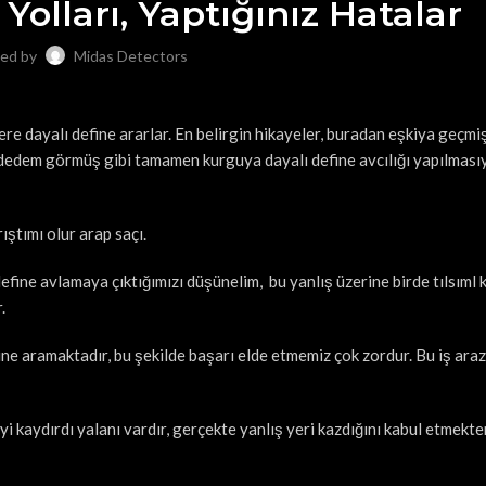
olları, Yaptığınız Hatalar
ed by
Midas Detectors
re dayalı define ararlar. En belirgin hikayeler, buradan eşkiya geçmiş
 dedem görmüş gibi tamamen kurguya dayalı define avcılığı yapılması
rıştımı olur arap saçı.
fine avlamaya çıktığımızı düşünelim, bu yanlış üzerine birde tılsıml
.
ine aramaktadır, bu şekilde başarı elde etmemiz çok zordur. Bu iş araz
yi kaydırdı yalanı vardır, gerçekte yanlış yeri kazdığını kabul etmekt