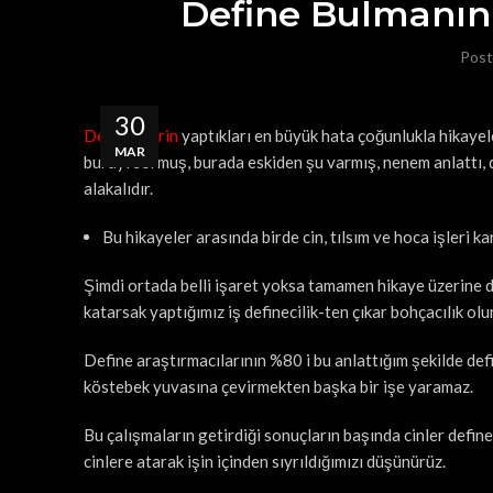
Define Bulmanın Y
Post
30
Definecilerin
yaptıkları en büyük hata çoğunlukla hikayele
MAR
burayı sormuş, burada eskiden şu varmış, nenem anlattı,
alakalıdır.
Bu hikayeler arasında birde cin, tılsım ve hoca işleri ka
Şimdi ortada belli işaret yoksa tamamen hikaye üzerine de
katarsak yaptığımız iş definecilik-ten çıkar bohçacılık olur
Define araştırmacılarının %80 i bu anlattığım şekilde def
köstebek yuvasına çevirmekten başka bir işe yaramaz.
Bu çalışmaların getirdiği sonuçların başında cinler define
cinlere atarak işin içinden sıyrıldığımızı düşünürüz.