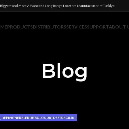
Biggest and Most Advancead Long Range Locators Manufacturer of Turkiye
OME
PRODUCTS
DISTRIBUTORS
SERVICES
SUPPORT
ABOUT 
Blog
,
,
DEFINE NERELERDE BULUNUR
DEFINECILIK