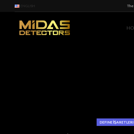
ENGLISH
The 
H
DEFINE İŞARETLERI