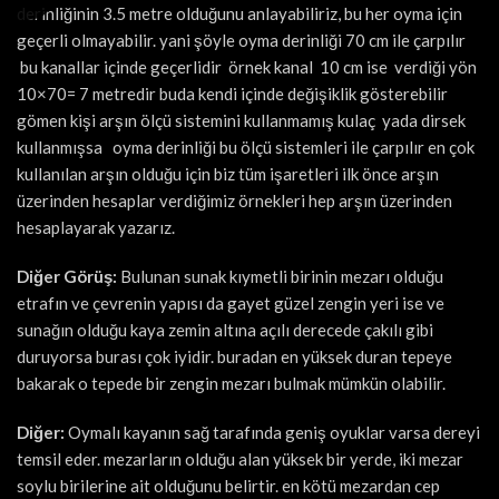
derinliğinin 3.5 metre olduğunu anlayabiliriz, bu her oyma için
geçerli olmayabilir. yani şöyle oyma derinliği 70 cm ile çarpılır
bu kanallar içinde geçerlidir örnek kanal 10 cm ise verdiği yön
10×70= 7 metredir buda kendi içinde değişiklik gösterebilir
gömen kişi arşın ölçü sistemini kullanmamış kulaç yada dirsek
kullanmışsa oyma derinliği bu ölçü sistemleri ile çarpılır en çok
kullanılan arşın olduğu için biz tüm işaretleri ilk önce arşın
üzerinden hesaplar verdiğimiz örnekleri hep arşın üzerinden
hesaplayarak yazarız.
Diğer Görüş:
Bulunan sunak kıymetli birinin mezarı olduğu
etrafın ve çevrenin yapısı da gayet güzel zengin yeri ise ve
sunağın olduğu kaya zemin altına açılı derecede çakılı gibi
duruyorsa burası çok iyidir. buradan en yüksek duran tepeye
bakarak o tepede bir zengin mezarı bulmak mümkün olabilir.
Diğer:
Oymalı kayanın sağ tarafında geniş oyuklar varsa dereyi
temsil eder. mezarların olduğu alan yüksek bir yerde, iki mezar
soylu birilerine ait olduğunu belirtir. en kötü mezardan cep