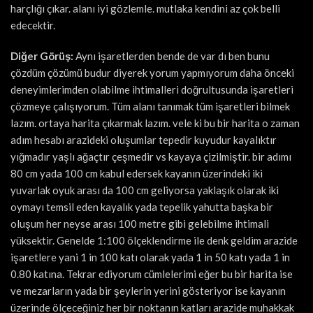
harçlığı çıkar. alanı iyi gözlemle. mutlaka kendini az çok belli
edecektir.
Diğer Görüş:
Aynı işaretlerden bende de var dı ben bunu
çözdüm çözümü budur diyerek yorum yapmıyorum daha önceki
deneyimlerimden olabilme ihtimalleri doğrultusunda işaretleri
çözmeye çalışıyorum. Tüm alanı tanımak tüm işaretleri bilmek
lazım. ortaya harita çıkarmak lazım. vele ki bu bir harita o zaman
adım hesabı arazideki oluşumlar tepedir kuyudur kayalıktır
yığmadır yaşlı ağaçtır çeşmedir vs kayaya çizilmiştir. bir adımı
80 cm yada 100 cm kabul edersek kayanın üzerindeki iki
yuvarlak oyuk arası da 100 cm geliyorsa yaklaşık olarak iki
oymayı temsil eden kayalık yada tepelik yahutta başka bir
oluşum her neyse arası 100 metre gibi gelebilme ihtimali
yüksektir. Genelde 1:100 ölçeklendirme ile denk geldim arazide
işaretlere yani 1 in 100 katı olarak yada 1 in 50 katı yada 1 in
0.80 katına. Tekrar ediyorum cümlelerimi eğer bu bir harita ise
ve mezarların yada bir şeylerin yerini gösteriyor ise kayanın
üzerinde ölçeceğiniz her bir noktanın katları arazide muhakkak