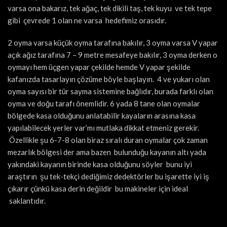
varsa ona bakarız, tek ağaç, tek dikili taş, tek kuyu ve tek tepe
gibi çevrede 1 olan ne varsa hedefimiz orasıdır.
2 oyma varsa küçük oyma tarafına bakılır, 3 oyma varsa V yapar
açık ağız tarafına 7 – 9 metre mesafeye bakılır, 3 oyma derken o
oymayı hem üçgen yapar çekilde hemde V yapar şekilde
kafanızda tasarlayın çözüme böyle başlayın. 4 ve yukarı olan
oyma sayısı bir tür sayma sistemine bağlıdır, burada farklı olan
oyma ve doğu tarafı önemlidir. 6 yada 8 tane olan oymalar
bölgede kasa olduğunu anlatabilir kayaların arasına kasa
yapılabilecek yerler var’mı mutlaka dikkat etmeniz gerekir.
Özellikle şu 6-7-8 olan biraz sıralı duran oymalar çok zaman
mezarlık bölgesi der ama bazen bulunduğu kayanın altı yada
yakındaki kayanın birinde kasa olduğunu söyler bunu iyi
araştırın şu tek-tekçi dediğimiz dedektörler bu işarette iyi iş
çıkarır çünkü kasa derin değildir bu makineler için ideal
saklantıdır.