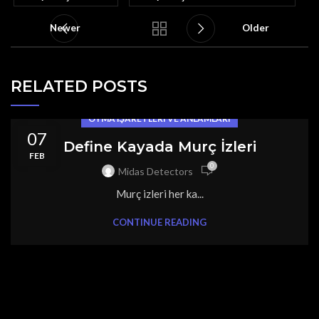
Newer
Older
RELATED POSTS
OYMA İŞARETLERI VE ANLAMLARI
07
Define Kayada Murç İzleri
FEB
0
Midas Detectors
Murç izleri her ka...
CONTINUE READING