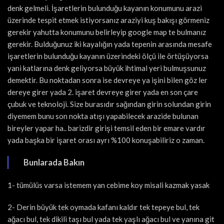
denk gelmeli. İşaretlerin bulunduğu kayanın konumunu arazi
üzerinde tespit etmek istiyorsanız araziyi kuş bakışı görmeniz
gerekir yahutta konumunu belirleyip google map te bulmanız
gerekir. Bulduğunuz iki kayalığın yada tepenin arasında mesafe
işaretlerin bulunduğu kayanın üzerindeki ölçü ile örtüşüyorsa
yani katlarına denk geliyorsa büyük ihtimal yeri bulmuşsunuz
demektir. Bu noktadan sonra ise devreye ya işini bilen göz ler
dereye girer yada 2. işaret devreye girer yada en son çare
çubuk ve teknoloji. Size burasıdır sağından girin solundan girin
diyemem bunu son nokta atışı yapabilecek arazide bulunan
bireyler yapar ha.. barizdir girişi temsil eden bir emare vardır
yada başka bir işaret orası ayrı %100 konuşabiliriz o zaman.
Bunlarada Bakın
1- tümülüs varsa istemem yan cebime koy misali kazmak yasak
2- Derin büyük tek oymada kafanı kaldır tek tepeye bul, tek
ağacı bul, tek dikili taşı bul yada tek yaşlı ağacı bul ve yanına git