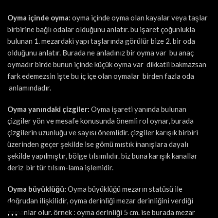
Oyma içinde oyma:
oyma içinde oyma olan kayalar veya taşlar
birbirine bağlı odalar olduğunu anlatır. bu işaret çoğunlukla
bulunan 1. mezardaki yapı taşlarında görülür bize 2. bir oda
olduğunu anlatır. Burada ne anladınız bir oyma var bu anaç
oymadır birde bunun içinde küçük oyma var dikkatli bakmazsan
fark edemezsin işte bu iç içe olan oymalar birden fazla oda
anlamındadır.
Oyma yanındaki çizgiler:
Oyma işareti yanında bulunan
çizgiler yön ve mesafe konusunda önemli rol oynar, burada
çizgilerin uzunluğu ve sayısı önemlidir. çizgiler karışık birbiri
üzerinden geçer şekilde ise gömü mıstık inanışlara dayalı
şekilde yapılmıştır, bölge tılsımlıdır. biz buna karışık kanallar
deriz bir tür tılsım-lama işlemidir.
Oyma büyüklüğü:
Oyma büyüklüğü mezarın statüsü ile
doğrudan ilişkilidir, oyma derinliği mezar derinliğini verdiği
zamanlar olur. örnek : oyma derinliği 5 cm. ise burada mezar