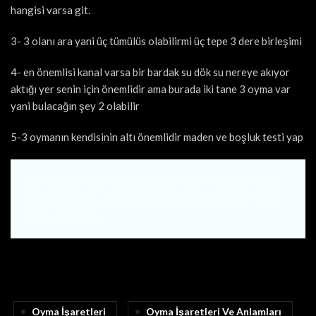
hangisi varsa git.
3- 3 olanı ara yani üç tümülüs olabilirmi üç tepe 3 dere birleşimi
4- en önemlisi kanal varsa bir bardak su dök su nereye akıyor
aktığı yer senin için önemlidir ama burada iki tane 3 oyma var
yani bulacağın şey 2 olabilir
5-3 oymanın kendisinin altı önemlidir maden ve boşluk testi yap
Alt resimdeki sıralı oymalar define işareti değil bir çeşit
merdivendir, iniş çıkışlarda kaymamak için yapılan ayak
basma yerleridir.
Oyma İşaretleri
Oyma İşaretleri Ve Anlamları