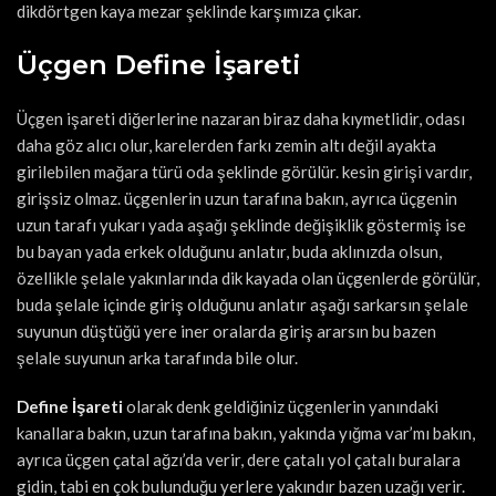
dikdörtgen kaya mezar şeklinde karşımıza çıkar.
Üçgen Define İşareti
Üçgen işareti diğerlerine nazaran biraz daha kıymetlidir, odası
daha göz alıcı olur, karelerden farkı zemin altı değil ayakta
girilebilen mağara türü oda şeklinde görülür. kesin girişi vardır,
girişsiz olmaz. üçgenlerin uzun tarafına bakın, ayrıca üçgenin
uzun tarafı yukarı yada aşağı şeklinde değişiklik göstermiş ise
bu bayan yada erkek olduğunu anlatır, buda aklınızda olsun,
özellikle şelale yakınlarında dik kayada olan üçgenlerde görülür,
buda şelale içinde giriş olduğunu anlatır aşağı sarkarsın şelale
suyunun düştüğü yere iner oralarda giriş ararsın bu bazen
şelale suyunun arka tarafında bile olur.
Define İşareti
olarak denk geldiğiniz üçgenlerin yanındaki
kanallara bakın, uzun tarafına bakın, yakında yığma var’mı bakın,
ayrıca üçgen çatal ağzı’da verir, dere çatalı yol çatalı buralara
gidin, tabi en çok bulunduğu yerlere yakındır bazen uzağı verir.