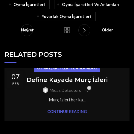
Oyma İşaretleri
Oyma İşaretleri Ve Anlamları
Yuvarlak Oyma İşaretleri
Newer
Older
RELATED POSTS
OYMA İŞARETLERI VE ANLAMLARI
07
Define Kayada Murç İzleri
FEB
0
Midas Detectors
Murç izleri her ka...
CONTINUE READING