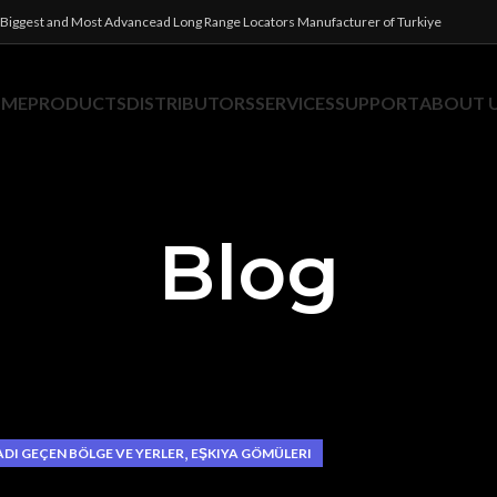
Biggest and Most Advancead Long Range Locators Manufacturer of Turkiye
OME
PRODUCTS
DISTRIBUTORS
SERVICES
SUPPORT
ABOUT 
Blog
,
ADI GEÇEN BÖLGE VE YERLER
EŞKIYA GÖMÜLERI