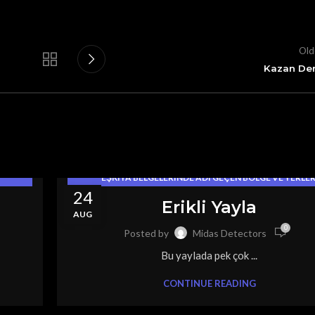
Old
Kazan De
EŞKIYA BELGELERINDE ADI GEÇEN BÖLGE VE YERLE
24
EŞKIYA GÖMÜLERI
Erikli Yayla
AUG
0
Posted by
Midas Detectors
Bu yaylada pek çok ...
CONTINUE READING