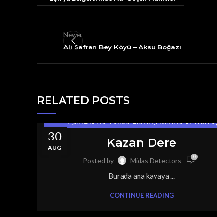
Newer
Ali Safran Bey Köyü – Aksu Boğazı
RELATED POSTS
,
EŞKIYA BELGELERINDE ADI GEÇEN BÖLGE VE YERLER
30
EŞKIYA GÖMÜLERI
Kazan Dere
AUG
0
Posted by
Midas Detectors
Burada ana kayaya ...
CONTINUE READING