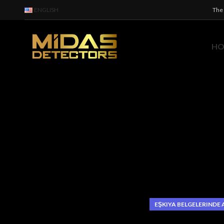
ENGLISH
The 
H
EŞKIYA BELGELERINDE 