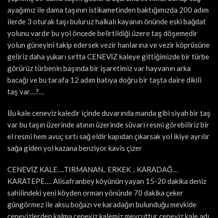
ayağımız ile dama taşının istikametinden baktığımızda 200 adım
ilerde 3 oturak taşı buluruz halkalı kayanın önünde eski bağdat
yolunu vardır bu yol öncede belirtildiği üzere taş döşemedir
yolun güneyini takip edersek vezir hanlarına ve vezir köprüsüne
geliriz daha yukarı sırtta CENEVİZ kaleye gittiğimizde bir türbe
görürüz türbenin başında bir işaretimiz var hayvanın arka
bacağı ve bu tarafa 12 adım batıya doğru bir taşta daire dikili
taş var…?…
Bu kale ceneviz kaledir içinde duvarında manda gibi siyah bir taş
var bu taşın üzerinde atının üzerinde süvari resmi görebiliriz bir
el resmi hem avuç sırtı sağ eldir kapıdan çıkarsak yol ikiye ayrılır
sağa giden yol kazana benziyor kavis çizer
CENEVİZ KALE….TIRMANAN.. ERKEK .. KARADAĞ…
KARATEPE…. Alisafranbey köyünün yayan 15-20 dakika deniz
sahilindeki yeni köyden orman yönünde 70 dakika çeker
güngörmez ile aksu boğazı ve karadağın bulunduğu mevkide
cenevizlerden kalma ceneviz kalemiz mevcuttur ceneviz kale adı