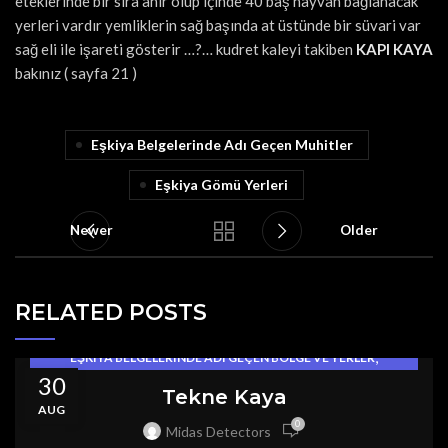
eteklerinde bir sıra ahır olup içinde 40 baş hayvan bağlanacak
yerleri vardır yemliklerin sağ başında at üstünde bir süvari var
sağ eli ile işareti gösterir …?… kudret kaleyi takiben
KAPI KAYA
bakınız ( sayfa 21 )
Eşkiya Belgelerinde Adı Geçen Muhitler
Eşkiya Gömü Yerleri
Newer
Older
RELATED POSTS
,
EŞKIYA BELGELERINDE ADI GEÇEN BÖLGE VE YERLER
30
EŞKIYA GÖMÜLERI
Tekne Kaya
AUG
0
Midas Detectors