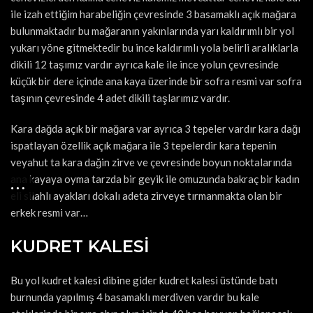
ile izah ettiğim harabeliğin çevresinde 3 basamaklı açık mağara
bulunmaktadır bu mağaranın yakınlarında yarı kaldırımlı bir yol
yukarı yöne gitmektedir bu ince kaldırımlı yola belirli aralıklarla
dikili 12 taşımız vardır ayrıca kale ile ince yolun çevresinde
küçük bir dere içinde ana kaya üzerinde bir sofra resmi var sofra
taşının çevresinde 4 adet dikili taşlarımız vardır.
Kara dağda açık bir mağara var ayrıca 3 tepeler vardır kara dağı
ispatlayan özellik açık mağara ile 3 tepelerdir kara tepenin
veyahut ta kara dağin zirve ve çevresinde boyun noktalarında
ana kayaya oyma tarzda bir geyik ile omuzunda bakraç bir kadın
eli silahlı ayakları dokalı adeta zirveye tırmanmakta olan bir
erkek resmi var…
KUDRET KALESİ
Bu yol kudret kalesi dibine gider kudret kalesi üstünde batı
burnunda yapılmış 4 basamaklı merdiven vardır bu kale