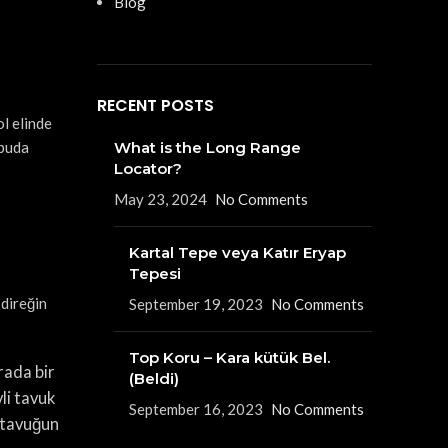
Blog
RECENT POSTS
ol elinde
 buda
What is the Long Range
Locator?
May 23, 2024
No Comments
Kartal Tepe veya Katır Eryap
Tepesi
 direğin
September 19, 2023
No Comments
Top Koru – Kara kütük Bel.
rada bir
(Beldi)
li tavuk
September 16, 2023
No Comments
v tavuğun