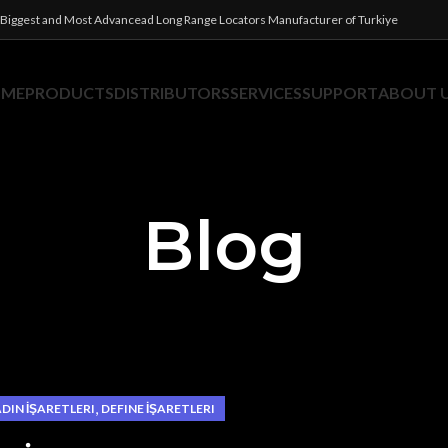
Biggest and Most Advancead Long Range Locators Manufacturer of Turkiye
OME
PRODUCTS
DISTRIBUTORS
SERVICES
SUPPORT
ABOUT 
Blog
,
DIN İŞARETLERI
DEFINE İŞARETLERI