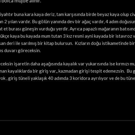
 bolca müjde alınır.
iyahtır buna kara kaya deriz, tam karşısında birde beyaz kaya olup civ
n 2 yılan vardır. Bu gölün yanında dev bir ağaç vardır, 4 adım doğusu
at et burası güneşin vurduğu yerdir. Ayrıca papazlı mağaranın batısın
büyükçe kaya bu kayada mum tutan 3 kız resmi ayni kayada bir istavroz v
n deri ile sarılmış bir kitap bulursun. Kızların doğu istikametinde bir
ns duvarı göreceksin.
eceksin işaretin daha aşağısında kayalık var yukarısında ise kırmızı m
unan kayalıklarda bir giriş var,, kazmadan girişi tespit edemezsin. Bu g
yok , giriş tüneli yaklaşık 40 adımda 3 koridora ayrılıyor ve de bu tüne