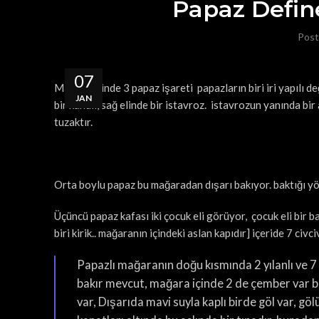
Papaz Define
Post
07
Mağara içinde 3 papaz işareti papazların biri iri yapılı de
JAN
bir kandil, sağ elinde bir istavroz. istavrozun yanında bir
tuzaktır.
Orta boylu papaz bu mağaradan dışarı bakıyor. baktığı yö
Üçüncü papaz kafası iki çocuk eli görüyor, çocuk eli bir ba
biri kirik.. mağaranın içindeki aslan kapıdır] içeride 7 civc
Papazlı mağaranın doğu kısmında 2 yılanlı ve 7 
bakır mevcut, mağara içinde 2 de çember var bu
var, Dışarıda mavi suyla kaplı birde göl var, gö