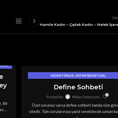
Old
Hamile Kadın – Çıplak Kadın – Melek İşare
,
CILIK
TLERI
e
,
,
DEDEKTÖRLER
DEFINE İŞARETLERI
,
,
DEFINE NERELERDE BULUNUR
DEFINECILIK
Şey
Define Sohbeti
,
FOTOĞRAFLI DEFINE İŞARETLERI
OYMA İŞARETLERI VE ANLAMLARI
0
Posted by
Midas Detectors
. Bir
Özel sorunuz varsa define sohbeti tamda size göre
ı ...
sitedir. Tüm sorularınıza yanıt verebilecek uzman k
s...