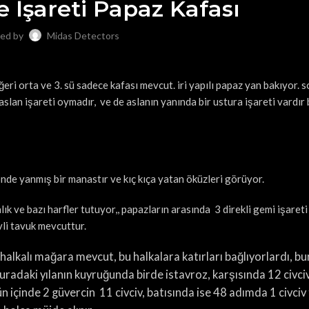
 İşareti Papaz Kafası
ed by
Midas Detectors
ğeri orta ve 3. sü sadece kafası mevcut. iri yapılı papaz yan bakıyor. s
 aslan işareti oymadır, ve de aslanın yanında bir ustura işareti vardır
nde yanmış bir manastır ve kıç kıça yatan öküzleri görüyor.
lık ve bazı harfler tutuyor,, papazların arasında 3 direkli gemi işareti
ivli tavuk mevcuttur.
halkalı mağara mevcut, bu halkalara katırları bağlıyorlardı, bu
radaki yılanın kuyruğunda birde istavroz, karşısında 12 civciv
lün içinde 2 güvercin 11 civciv, batısında ise 48 adımda 1 civci