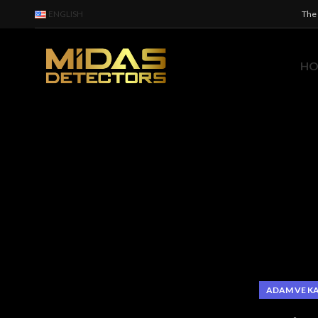
ENGLISH
The 
H
ADAM VE KA