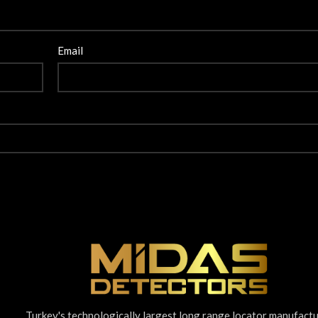
Email
Turkey's technologically largest long range locator manufact