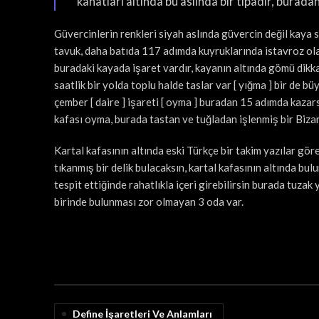
kanatları altında bu aslında bir tıpadır, buradan
Güvercinlerin renkleri siyah aslında güvercin değil kaya s
tavuk, daha batıda 117 adımda kuyruklarında istavroz ola
buradaki kayada işaret vardır, kayanın altında gömü dikk
saatlik bir yolda toplu halde taslar var [ yığma ] bir de 
çember [ daire ] işareti [ oyma ] buradan 15 adımda kazarsa
kafası oyma, burada tastan ve tuğladan işlenmiş bir Biza
Kartal kafasının altında eski Türkçe bir takim yazılar gör
tıkanmış bir delik bulacaksın, kartal kafasının altında bul
tespit ettiğinde rahatlıkla içeri girebilirsin burada tuzak 
birinde bulunması zor olmayan 3 oda var.
Define İşaretleri Ve Anlamları