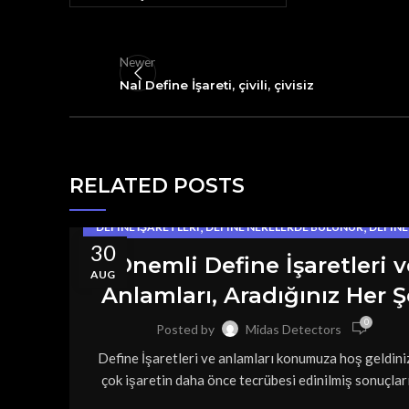
Newer
Nal Define İşareti, çivili, çivisiz
RELATED POSTS
,
,
DEFINE İŞARETLERI
DEFINE NERELERDE BULUNUR
DEFINE
30
,
FOTOĞRAFLI DEFINE İŞARETLERI
RESIMLI DEFINE İŞARE
Önemli Define İşaretleri v
AUG
Anlamları, Aradığınız Her 
0
Posted by
Midas Detectors
Define İşaretleri ve anlamları konumuza hoş geldiniz
çok işaretin daha önce tecrübesi edinilmiş sonuçların