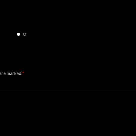
*
 are marked