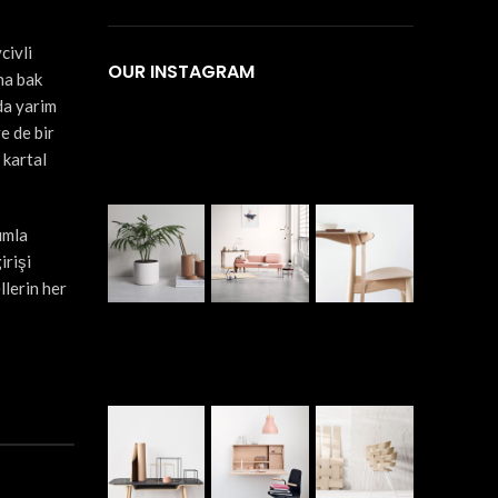
civli
OUR INSTAGRAM
na bak
da yarim
e de bir
 kartal
umla
irişi
llerin her