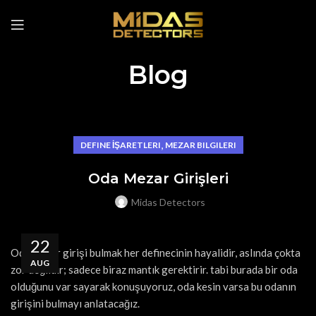
Blog
,
DEFINE İŞARETLERI
MEZAR BILGILERI
Oda Mezar Girişleri
Midas Detectors
22
Oda mezar girişi bulmak her definecinin hayalidir, aslında çokta
AUG
zor değildir; sadece biraz mantık gerektirir. tabi burada bir oda
olduğunu var sayarak konuşuyoruz, oda kesin varsa bu odanın
girişini bulmayı anlatacağız.