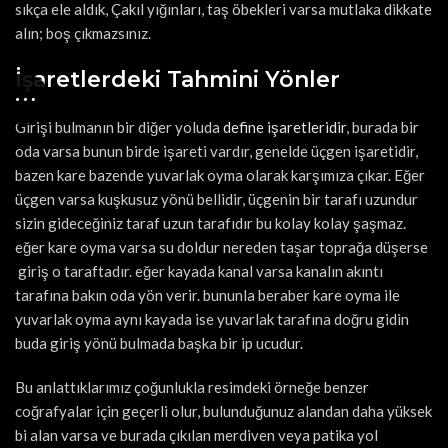
sıkça ele aldık, Çakıl yığınları, taş öbekleri varsa mutlaka dikkate
alın; boş çıkmazsınız.
İşaretlerdeki Tahmini Yönler
Girişi bulmanın bir diğer yoluda
define işaretleridir
, burada bir
oda varsa bunun birde işareti vardır, genelde üçgen işaretidir,
bazen kare bazende yuvarlak oyma olarak karşımıza çıkar. Eğer
üçgen varsa kuşkusuz yönü bellidir, üçgenin bir tarafı uzundur
sizin gideceğiniz taraf uzun tarafıdır bu kolay kolay şaşmaz.
eğer kare oyma varsa su doldur nereden taşar toprağa düşerse
giriş o taraftadır. eğer kayada kanal varsa kanalın akıntı
tarafına bakın oda yön verir. bununla beraber kare oyma ile
yuvarlak oyma aynı kayada ise yuvarlak tarafına doğru gidin
buda giriş yönü bulmada başka bir ip ucudur.
Bu anlattıklarımız çoğunlukla resimdeki örneğe benzer
coğrafyalar için geçerli olur, bulunduğunuz alandan daha yüksek
bi alan varsa ve burada çıkılan merdiven veya patika yol