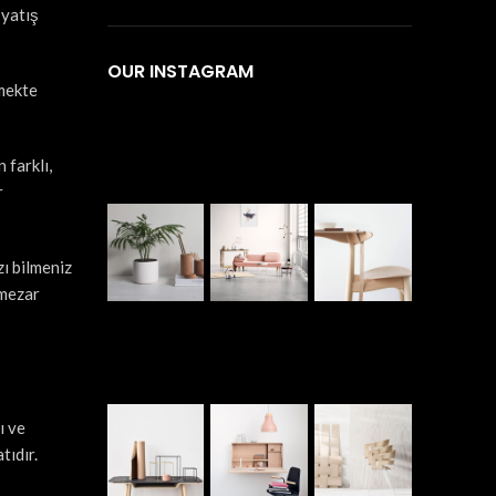
 yatış
OUR INSTAGRAM
lmekte
 farklı,
r
zı bilmeniz
 mezar
ı ve
tıdır.