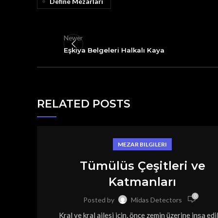
Define Mezarları
Newer
Eşkiya Belgeleri Halkalı Kaya
RELATED POSTS
MEZAR BILGILERI
Tümülüs Çeşitleri ve
Katmanları
0
Posted by
Midas Detectors
Kral ve kral ailesi için, önce zemin üzerine inşa edi