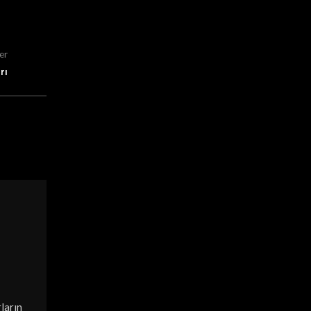
er
rı
,
DEFINE İŞARETLERI
MEZAR BILGILERI
22
Oda Mezar Girişleri
AUG
0
Posted by
Midas Detectors
Oda mezar girişi bulmak her definecinin hayalidir, 
çokta zor değildir; sadece biraz mantık gerektirir. 
CONTINUE READING
ların