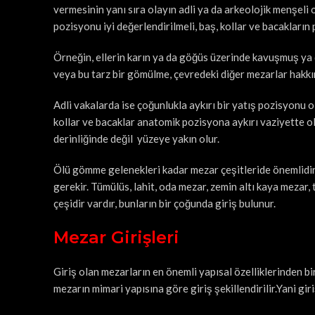
vermesinin yanı sıra olayın adli ya da arkeolojik menşel
pozisyonu iyi değerlendirilmeli, baş, kollar ve bacakların
Örneğin, ellerin karın ya da göğüs üzerinde kavuşmuş ya 
veya bu tarz bir gömülme, çevredeki diğer mezarlar hakkın
Adli vakalarda ise çoğunlukla aykırı bir yatış pozisyonu 
kollar ve bacaklar anatomik pozisyona aykırı vaziyette o
derinliğinde değil yüzeye yakın olur.
Ölü gömme gelenekleri kadar mezar çeşitleride önemlidir, b
gerekir. Tümülüs, lahit, oda mezar, zemin altı kaya mezar
çeşidir vardır, bunların bir çoğunda giriş bulunur.
Mezar Girişleri
Giriş olan mezarların en önemli yapısal özelliklerinden bir
mezarın mimari yapısına göre giriş şekillendirilir.Yani gi