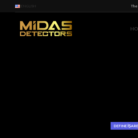
ENGLISH
The 
H
DEFINE İŞAR