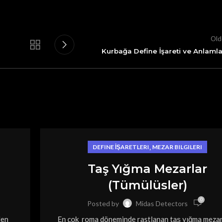
Old
Kurbağa Define İşareti ve Anlamla
,
DEFINE İŞARETLERI
MEZAR BILGILERI
Taş Yığma Mezarlar
(Tümülüsler)
0
Posted by
Midas Detectors
len
En çok roma döneminde rastlanan taş yığma mezar