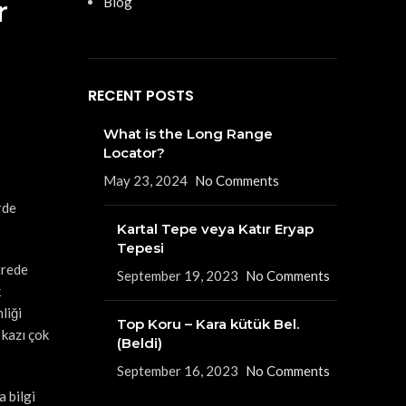
r
Blog
RECENT POSTS
What is the Long Range
Locator?
May 23, 2024
No Comments
rde
Kartal Tepe veya Katır Eryap
Tepesi
trede
September 19, 2023
No Comments
k
liği
Top Koru – Kara kütük Bel.
 kazı çok
(Beldi)
September 16, 2023
No Comments
 bilgi