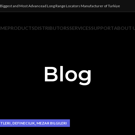
Biggest and Most Advancead Long Range Locators Manufacturer of Turkiye
OME
PRODUCTS
DISTRIBUTORS
SERVICES
SUPPORT
ABOUT 
Blog
,
,
ETLERI
DEFINECILIK
MEZAR BILGILERI