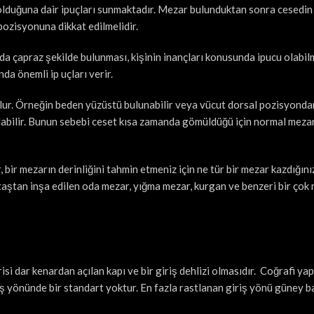
i olduğuna dair ipuçları sunmaktadır. Mezar bulunduktan sonra cesedin
 pozisyonuna dikkat edilmelidir.
da çapraz şekilde bulunması, kişinin inançları konusunda ipucu olabi
da önemli ip uçları verir.
olur. Örneğin beden yüzüstü bulunabilir veya vücut dorsal pozisyondan
labilir. Bunun sebebi ceset kısa zamanda gömüldüğü için normal meza
ir mezarın derinliğini tahmin etmeniz için ne tür bir mezar kazdığını
, taştan inşa edilen oda mezar, yığma mezar, kurgan ve benzeri bir çok
isi dar kenardan açılan kapı ve bir giriş dehlizi olmasıdır. Coğrafi yap
riş yönünde bir standart yoktur. En fazla rastlanan giriş yönü güney ba