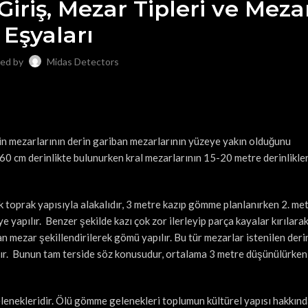
 Giriş, Mezar Tipleri ve Meza
Eşyaları
ed by
Midas Detectors
in mezarlarının derin gariban mezarlarının yüzeye yakın olduğunu
 60 cm derinlikte bulunurken kral mezarlarının 15-20 metre derinlikle
k toprak yapısıyla alakalıdır, 3 metre kazıp gömme planlanırken 2. me
yapılır. Benzer şekilde kazı çok zor ilerleyip parça kayalar kırılara
 mezar şekillendirilerek gömü yapılır. Bu tür mezarlar istenilen derin
ılır. Bunun tam terside söz konusudur, ortalama 3 metre düşünülürken
lenekleridir. Ölü gömme gelenekleri toplumun kültürel yapısı hakkında