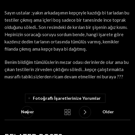
Sayın ustalar ;yakın arkadaşımın kepçeyle kazdığı bi tarladan bu
testiler çıkmış ama içleri boş sadece bir tanesinde ince toprak
olduğunu söledi.. Son resimdeki de kırılan bir şişenin ağız kısmı.
Hepinizin soracağı soruyu sordum bende, hangi işarete göre
kazdınız dedim tarlanın ortasında tümülüs varmış, kemikler
filanda çıkmış ama kepçe baya bi dağıtmış.
Benim bildiğim tümülüslerin mezar odası derinlerde olur ama bu
çıkan testilerin zirveden çıktığını söledi…kepçe çalıştırmakta
masraflı tabiki.sizlerden ricam devam etmeliler mi buraya ???
Fotoğraflı İşaretlerinize Yorumlar
Newer
Older