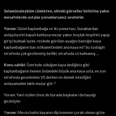
Selamünaleyküm cümleten, ekteki görseller birbirine yakın
mesafelerde ustalar yorumlarsanız sevinirim
Yorum:
Güzel kaplumbağa ve iki yumurtası. Sunaklardan
anlaşılıyorki kapalı kaldıysa mezar yakın. boşluk tespitini yapıp
girişi bulmak lazım. resimde görülen ayağını bastığın kaya
kaplumbağanın bas istikametindeki ana kaya mi? bu tosbigin
etrafında çok gezilenmiş belliki. etrafında ot kalmamış….
Konu sahibi:
Üzerinde olduğum kaya dediğiniz gibi
kaplumbağanın hemen önümdeki büyük ana kaya usta, en son
etrafında gezelenmis VS derken ne demek istediğini
anlayamadım lakin mazur gör ?
Yorum: Yani sizden önce de burada başkaları da bayağı
gezmişler.
Y
orum:
Mevzu bahis kayanın dip kısmının çorak olması göze