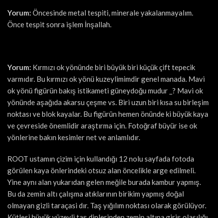
Yorum:
Öncesinde metal tespiti, minerale yakalanmayalım.
Önce tespit sonra işlem İnşallah.
Yorum:
Kırmızı ok yönünde biri büyük biri küçük çift tepecik
varmıdır. Bu kırmızı ok yönü kuzeylimimdir genel manada. Mavi
ok yönü figürün bakış istikameti güneydoğu mudur _? Mavi ok
yönünde aşağıda akarsu çeşme vs. Biri uzun biri kısa su birleşim
noktası ve blok kayalar. Bu figürün hemen önünde ki büyük kaya
ve çevreside önemlidir araştırma için. Fotoğraf büyür ise ok
yönlerine bakın kesimler net ve anlamlıdır.
ROOT ustamın çizim için kullandığı 12 nolu sayfada fotoda
görülen kaya önlerindeki otsuz alan öncelikle arge edilmeli.
Yine aynı alan yukarıdan gelen meğile burada kambur yapmış.
Bu da zemin altı çalışma atıklarının birikim yapmış doğal
olmayan gizli taraçasi dır. Taş yığılım noktası olarak görülüyor.
Kütlesi büyük yüzeyli taş diplerinden zemin altına giriş olasılığı