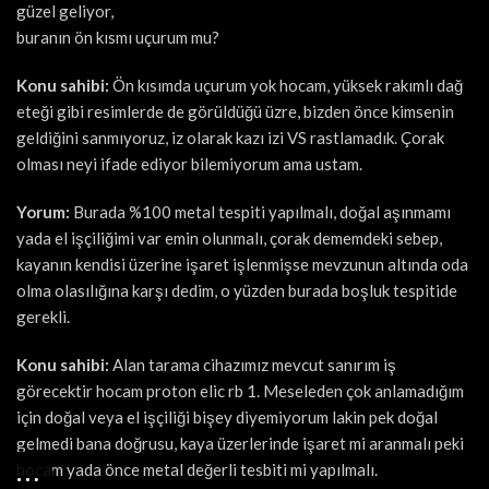
güzel geliyor,
buranın ön kısmı uçurum mu?
Konu sahibi:
Ön kısımda uçurum yok hocam, yüksek rakımlı dağ
eteği gibi resimlerde de görüldüğü üzre, bizden önce kimsenin
geldiğini sanmıyoruz, iz olarak kazı izi VS rastlamadık. Çorak
olması neyi ifade ediyor bilemiyorum ama ustam.
Yorum:
Burada %100 metal tespiti yapılmalı, doğal aşınmamı
yada el işçiliğimi var emin olunmalı, çorak dememdeki sebep,
kayanın kendisi üzerine işaret işlenmişse mevzunun altında oda
olma olasılığına karşı dedim, o yüzden burada boşluk tespitide
gerekli.
Konu sahibi:
Alan tarama cihazımız mevcut sanırım iş
görecektir hocam proton elic rb 1. Meseleden çok anlamadığım
için doğal veya el işçiliği bişey diyemiyorum lakin pek doğal
gelmedi bana doğrusu, kaya üzerlerinde işaret mi aranmalı peki
hocam yada önce metal değerli tesbiti mi yapılmalı.