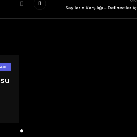
Old
Sayıların Karşılığı – Defineciler iç
,
ARI
usu