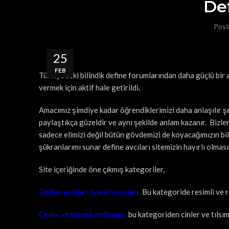
Def
Post
25
FEB
Türkiye’deki bilindik define forumlarından daha güçlü bir 
vermek için aktif hale getirildi.
Amacımız şimdiye kadar öğrendiklerimizi daha anlaşılır ş
paylaştıkça güzeldir ve aynı şekilde anlam kazanır. Bizle
sadece elimizi değil bütün gövdemizi de koyacağımızın bi
şükranlarımı sunar define avcıları sitemizin hayırlı olmasın
Site içeriğinde öne çıkmış kategoriler,
Define avcıları işaret soruları;
Bu kategoride resimli ve re
Cinler ve tılsımlı defineler;
bu kategoriden cinler ve tılsım 