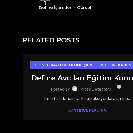
Newer
Define İşaretleri – Görsel
RELATED POSTS
,
,
DEFINE HIKAYELERI
DEFINE İŞARETLERI
DEFINE KANUNL
,
DEFINE NERELERDE BULUNUR
DEFINECILIK
Define Avcıları Eğitim Kon
0
Posted by
Midas Detectors
Tarih her dönem farklı atraksiyonlara sahne...
CONTINUE READING