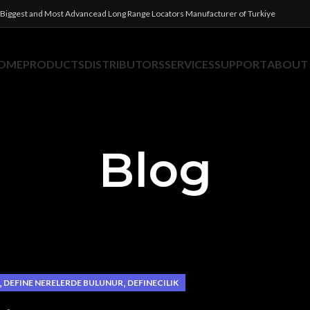
Biggest and Most Advancead Long Range Locators Manufacturer of Turkiye
OME
PRODUCTS
DISTRIBUTORS
SERVICES
SUPPORT
ABOUT
Blog
,
,
DEFINE NERELERDE BULUNUR
DEFINECILIK