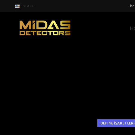
ENGLISH
The 
H
DEFINE İŞARETLERI