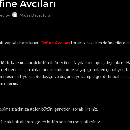
ine Avcıları
ed by
Midas Detectors
alt yapıyla hazırlanan
Define Avcıları
forum sitesi tüm definecilere d
ekilde kaleme alarak bütün definecilere faydalı olmaya çalışmaktır. 
r defineciler için atılan her adımda önde koşup gönülden çabalıyor, ta
linmesini istiyoruz. Bu duygu ve düşünceye sahip diğer definecilere 
ı dilerim.
simsiz aklınıza gelen bütün işaretleri sorabilirsiniz.
ile alakalı aklınıza gelen bütün soruları sorabilirsiniz.