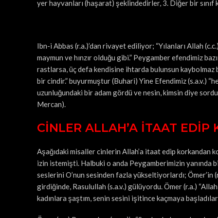
yer hayvanları (haşarat) şeklindedirler, 3. Diğer bir sınıf 
Ibn-i Abbas (r.a.)’dan rivayet ediliyor; “Yılanları Allah (c.c
maymun ve hınzır olduğu gibi.” Peygamber efendimiz bazı
rastlarsa, üç defa kendisine ihtarda bulunsun kaybolmaz b
bir cindir.” buyurmuştur (Buhari) Yine Efendimiz (s.a.v.) “
uzunluğundaki bir adam gördü ve nesin, kimsin diye sordu. O
Mercan).
CİNLER ALLAH’A İTAAT EDİ
Aşağıdaki misaller cinlerin Allah’a itaat edip korkandan ko
izin istemişti. Halbuki o anda Peygamberimizin yanında bi
seslerini O’nun sesinden fazla yükseltiyorlardı; Ömer’in (r.a
girdiğinde, Rasulullah (s.a.v.) gülüyordu. Ömer (r.a.) “All
kadınlara şaştım, senin sesini işitince kaçmaya başladıla