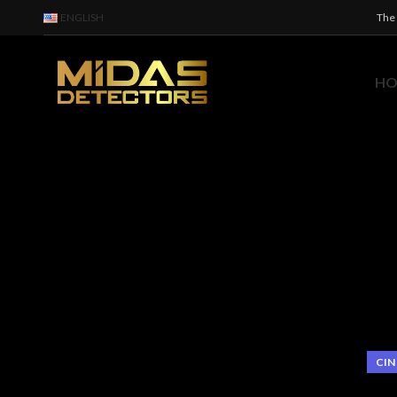
ENGLISH
The 
H
CIN