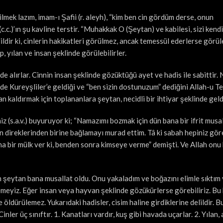
ilmek lazım, imam-ı Şafii (r. aleyh), “kim ben cin gördüm derse, onun
.c.)’ın şu kavline terstir. “Muhakkak O (Şeytan) ve kabilesi, sizi kendi
dir ki, cinlerin hakikatleri görülmez, ancak temessül ederlerse görüle
, yılan ve insan şeklinde görülebilirler.
 de alırlar. Cinnin insan şeklinde gözüktüğü ayet ve hadis ile sabittir.
de Kureyşliler’e geldiği ve “ben sizin dostunuzum” dediğini Allah-u T
 kaldırmak için toplananlara şeytan, necidli bir ihtiyar şeklinde geld
(s.a.v.) buyuruyor ki; “Namazımı bozmak için dün bana bir ifrit musal
n direklerinden birine bağlamayı murad ettim. Tâ ki sabah hepiniz göre
ana bir mülk ver ki, benden sonra kimseye verme” demişti. Ve Allah on
n şeytan bana musallat oldu. Onu yakaladım ve boğazını elimle sıktım
remeyiz. Eğer insan veya hayvan şeklinde gözükürlerse görebiliriz. Bu 
e öldürülemez. Yukarıdaki hadisler, cisim haline girdiklerine delildir. B
Cinler üç sınıftır. 1. Kanatları vardır, kuş gibi havada uçarlar. 2. Yılan,