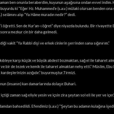
 zaman ben onunla beraberdim, kuyunun aşağısına ondan evvel indim. 
 buyurdu ki “Eğer Hz. Muhammed’e (s.a.v.) mülaki olursan benden ona
.) selâmını alıp “Ya Hâme muradın nedir?” dedi.
il’i öğretti. Sen de Kur’an-ı öğret” diye niyazda bulundu. Bir rivayette
an sonra mezkur cin bir daha gelmedi.
diği vakit “Ya Rabbi dişi ve erkek cinlerin şerrinden sana sığınırım.”
i kıbleye karşı küçük ve büyük abdest bozmaktan, sağ el ile taharet al
 ve bir de tezek ve kemik ile taharet almaktan nehy etti.” Müslim, Ebu
 kardeşlerinizin azığıdır.” buyurmuştur.Tirmizi.
nun (insanın) kan damarlarında dolaşır.Buhari.
içtiği zaman sağ eliyle yesin ve içsin zira şeytan sol eli ile yer ve içer
adamdan bahsedildi. Efendimiz (s.a.v.) “Şeytan bu adamın kulağına işed