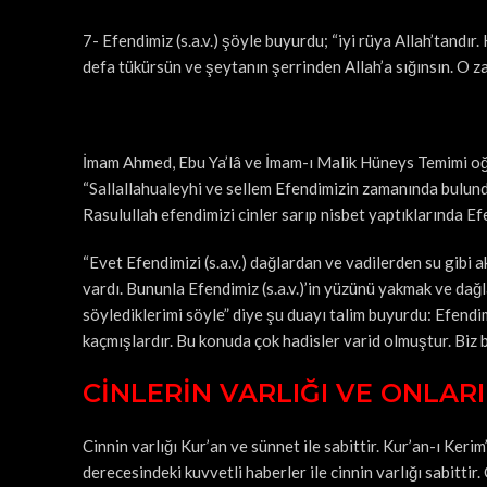
7- Efendimiz (s.a.v.) şöyle buyurdu; “iyi rüya Allah’tandı
defa tükürsün ve şeytanın şerrinden Allah’a sığınsın. O 
İmam Ahmed, Ebu Ya’lâ ve İmam-ı Malik Hüneys Temimi oğl
“Sallallahualeyhi ve sellem Efendimizin zamanında bulundu
Rasulullah efendimizi cinler sarıp nisbet yaptıklarında Efe
“Evet Efendimizi (s.a.v.) dağlardan ve vadilerden su gibi 
vardı. Bununla Efendimiz (s.a.v.)’in yüzünü yakmak ve da
söylediklerimi söyle” diye şu duayı talim buyurdu: Efend
kaçmışlardır. Bu konuda çok hadisler varid olmuştur. Biz bu
CİNLERİN VARLIĞI VE ONLARI
Cinnin varlığı Kur’an ve sünnet ile sabittir. Kur’an-ı Keri
derecesindeki kuvvetli haberler ile cinnin varlığı sabittir.