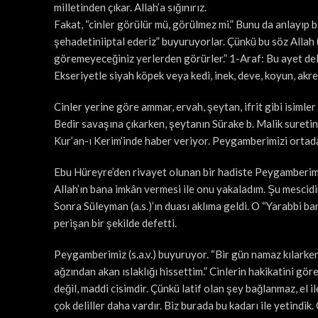
milletinden çıkar. Allah’a sığınırız.
Fakat, “cinler görülür mü, görülmez mi.” Bunu da anlayıp b
şehadetiniiptal ederiz” buyuruyorlar. Çünkü bu söz Allah (c
göremeyeceğiniz yerlerden görürler.” 1-Araf: Bu ayet delil
Ekseriyetle siyah köpek veya kedi, inek, deve, koyun, akrep
Cinler yerine göre ammar, ervah, şeytan, ifrit gibi isimler
Bedir savaşına çıkarken, şeytanın Sürake b. Malik suretin
Kur’an-ı Kerim’inde haber veriyor. Peygamberimizi ortadan
Ebu Hüreyre’den rivayet olunan bir hadiste Peygamberimiz 
Allah’ın bana imkân vermesi ile onu yakaladım. Şu mescidi
Sonra Süleyman (a.s.)’ın duası aklıma geldi. O “Yarabbi b
perişan bir şekilde defetti.
Peygamberimiz (s.a.v.) buyuruyor. “Bir gün namaz kılarke
ağzından akan ıslaklığı hissettim.” Cinlerin hakikatini gö
değil, maddi cisimdir. Çünkü latif olan şey bağlanmaz, el il
çok deliller daha vardır. Biz burada bu kadarı ile yetindik. 