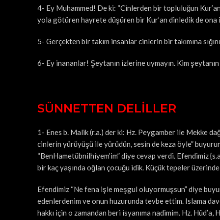
4- Ey Muhammed! De ki: “Cinlerden bir topluluğun Kur’an
yola götüren hayrete düşüren bir Kur’an dinledik de ona i
5- Gerçekten bir takım insanlar cinlerin bir takımına sığınır
6- Ey inananlar! Şeytanın izlerine uymayın. Kim şeytanın ar
SÜNNETTEN DELİLLER
1- Enes b. Malik (r.a.) der ki: Hz. Peygamber ile Mekke dağ
cinlerin yürüyüşü ile yürüdün, sesin de keza öyle” buyurunc
“BenHametübnilhiyem’im” diye cevap verdi. Efendimiz {s.a
bir kaç yaşında oğlan çocuğu idik. Küçük tepeler üzerinde
Efendimiz “Ne fena işle meşgul oluyormuşsun” diye buyuru
edenlerdenim ve onun huzurunda tevbe ettim. Islama davet
hakkı için o zamandan beri isyanıma nadimim. Hz. Hûd’a, H