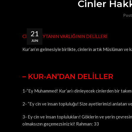
Cinler Hak
Post
21
CİN VE ŞEYTANIN VARLIĞININ DELİLLERİ
JUN
Kur’an’ın gelmesiyle birlikte, cinlerin artık Müslüman ve ka
– KUR-AN’DAN DELİLLER
1-“Ey Muhammed! Kur’an’ı dinleyecek cinlerden bir takımı
2- “Ey cin ve insan topluluğu! Size ayetlerimizi anlatan
3- Ey cin ve insan toplulukları! Göklerin ve yerin çevres
olmaksızın geçemezsiniz ki! Rahman: 33