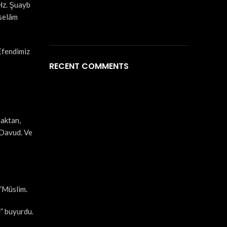
Hz. Şuayb
 selâm
 Efendimiz
RECENT COMMENTS
maktan,
 Davud. Ve
.”Müslim.
i” buyurdu.