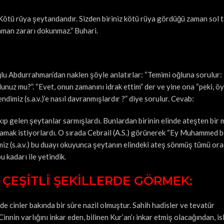
r. Kötü rüya şeytandandır. Sizden biriniz kötü rüya gördüğü zaman sol 
zaman zararı dokunmaz.” Buhari.
u Abdurrahman’dan naklen şöyle anlatırlar: “Temimi oğluna sorulur:
nuz mu?”. “Evet, onun zamanını idrak ettim” der ve yine ona “peki, öy
ndimiz (s.a.v.)’e nasıl davranmışlardır ?” diye sorulur. Cevab:
akıp gelen şeytanlar sarmışlardı. Bunlardan birinin elinde ateşten bir
ğlamak istiyorlardı. O sırada Cebrail (A.S.) görünerek “Ey Muhammed 
imiz (s.a.v.) bu duayı okuyunca şeytanın elindeki ateş sönmüş tümü or
 kadarı ile yetindik.
 ÇEŞİTLİ ŞEKİLLERDE GÖRMEK:
m’de cinler bakında bir sûre nazil olmuştur. Sahih hadisler ve tevatür
 Cinnin varlığını inkar eden, bilinen Kur’an’ı inkar etmiş olacağından, i