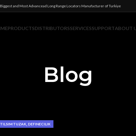
Biggest and Most Advancead Long Range Locators Manufacturer of Turkiye
OME
PRODUCTS
DISTRIBUTORS
SERVICES
SUPPORT
ABOUT 
Blog
,
 TILSIM TUZAK
DEFINECILIK