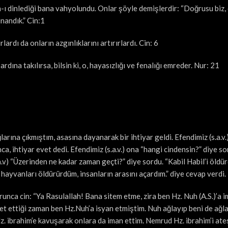
-ı dinlediği bana vahyolundu. Onlar şöyle demişlerdir: “Doğrusu biz,
nandık.” Cin:1
lardı da onların azgınlıklarını artırırlardı. Cin: 6
dına takılırsa, bilsin ki, o, hayasızlığı ve fenalığı emreder. Nur: 21
larına çıkmıştım, asasına dayanarak bir ihtiyar geldi. Efendimiz (s.a.v.
a, ihtiyar evet dedi. Efendimiz (s.a.v.) ona “hangi cindensin?” diye so
.v) “Üzerinden ne kadar zaman geçti?” diye sordu. “Kabil Habil’i öld
 hayvanları öldürürdüm, insanların arasını açardım.” diye cevap verdi.
nca cin: “Ya Rasulallah! Bana sitem etme, zira ben Hz. Nuh (A.S.)’a 
 ettiği zaman ben Hz.Nuh’a isyan etmiştim. Nuh ağlayıp beni de ağlat
z. ibrahim’e kavuşarak onlara da iman ettim. Nemrud Hz. ibrahim’i ate