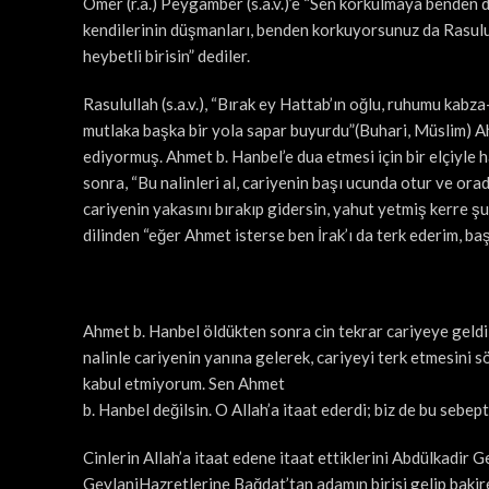
Ömer (r.a.) Peygamber (s.a.v.)’e “Sen korkulmaya benden d
kendilerinin düşmanları, benden korkuyorsunuz da Rasulul
heybetli birisin” dediler.
Rasulullah (s.a.v.), “Bırak ey Hattab’ın oğlu, ruhumu kabz
mutlaka başka bir yola sapar buyurdu”(Buhari, Müslim) Ahm
ediyormuş. Ahmet b. Hanbel’e dua etmesi için bir elçiyle 
sonra, “Bu nalinleri al, cariyenin başı ucunda otur ve ora
cariyenin yakasını bırakıp gidersin, yahut yetmiş kerre şu 
dilinden “eğer Ahmet isterse ben İrak’ı da terk ederim, ba
Ahmet b. Hanbel öldükten sonra cin tekrar cariyeye geldi 
nalinle cariyenin yanına gelerek, cariyeyi terk etmesini sö
kabul etmiyorum. Sen Ahmet
b. Hanbel değilsin. O Allah’a itaat ederdi; biz de bu sebep
Cinlerin Allah’a itaat edene itaat ettiklerini Abdülkadir G
GeylaniHazretlerine Bağdat’tan adamın birisi gelip bakire