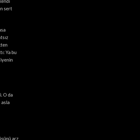
kendi
n sert
asa
tsız
kten
tı: Ya bu
riyenin
i. O da
 asla
tüsünü arz