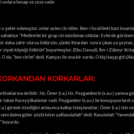
ki onlara hesap ve ceza vadır.
.) o şekle sokmuştur, onlar aslen cin idiler. Ben-i İsrail’deki bazı insanl
 sahabiye “Medine’de bir grup cin müslüman oldular. Evlerde görünen 
ir daha zahir olursa öldürsün, çünkü ihtardan sonra çıkan ya şeytan,
her siyah köpeği öldürün” buyurmuştur. (Ebu Davud). İbn-i Zübeyr iki ka
 da, “ben cin’im” dedi. Kamçısı ile ona bir vurdu. O kişi kaçıp giti.(Ak
P KORKANDAN KORKARLAR:
rktuklarına delildir: Hz. Ömer (r.a.) Hz. Peygamberin (s.a.v.) yanına gi
r takım Kureyşlikadınlar vadi. Peygamber (s.a.v.) ile konuşuyorlardı 
.) girmek istediğini anlayınca kalkıp telaşlandılar; Ömer (r.a.) izin ver
ah seni daima güler yüzlü kılsın yaRasulallah” dedi. Rasulallah “Yanımda
r” buyurdu.