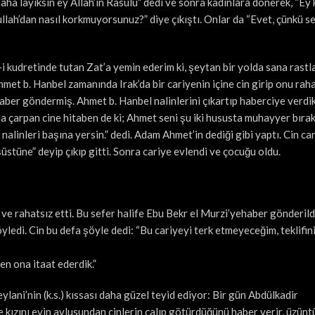
aha layıksın ey Allah’ın Rasulü” dedi ve sonra kadınlara dönerek, “Ey 
lah’dan nasıl korkmuyorsunuz?” diye çıkıştı. Onlar da “Evet, çünkü se
a-i kudretinde tutan Zat’a yemin ederim ki, şeytan bir yolda sana rastl
et b. Hanbel zamanında Irak’da bir cariyenin içine cin girip onu raha
haber göndermiş. Ahmet b. Hanbel nalinlerini çıkartıp haberciye verdi
da çarpan cine hitaben de ki; Ahmet seni şu iki hususta muhayyer bırak
nalinleri başına yersin.” dedi. Adam Ahmet’in dediği gibi yaptı. Cin ca
şüstüne” deyip çıkıp gitti. Sonra cariye evlendi ve çocuğu oldu.
ve rahatsız etti. Bu sefer halife Ebu Bekr el Murzi’yehaber gönderild
yledi. Cin bu defa şöyle dedi: “Bu cariyeyi terk etmeyeceğim, teklifini
ten ona itaat ederdik.”
eylani’nin (k.s.) kıssası daha güzel teyid ediyor: Bir gün Abdülkadir
 kızını evin avlusundan cinlerin çalıp götürdüğünü haber verir, üzün