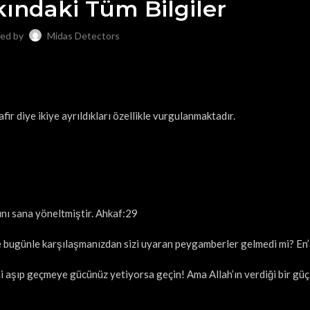
kındaki Tüm Bilgiler
ed by
Midas Detectors
fir diye ikiye ayrıldıkları özellikle vurgulanmaktadır.
nı sana yöneltmiştir. Ahkaf:29
 ve bugünle karşılaşmanızdan sizi uyaran peygamberler gelmedi mi? En
ini aşıp geçmeye gücünüz yetiyorsa geçin! Ama Allah’ın verdiği bir güç