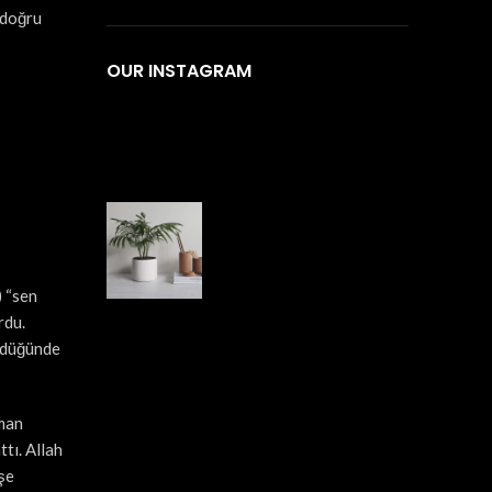
 doğru
OUR INSTAGRAM
) “sen
rdu.
ürdüğünde
iman
tı. Allah
şe