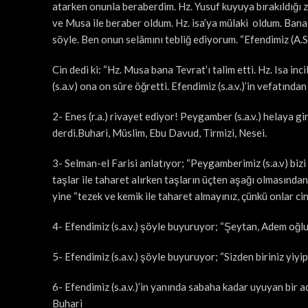
atarken onunla beraberdim. Hz. Yusuf kuyuya bırakıldığı
ve Musa ile beraber oldum. Hz. isa’ya mülaki oldum. Bana
söyle. Ben onun selâmını tebliğ ediyorum. “Efendimiz (A.S
Cin dedi ki: “Hz. Musa bana Tevrat’ı talim etti. Hz. Isa inc
(s.a.v) ona on sûre öğretti. Efendimiz (s.a.v.)’in vefatınd
2- Enes (r.a.) rivayet ediyor! Peygamber (s.a.v.) helaya gir
derdi.Buhari, Müslim, Ebu Davud, Tirmizi, Nesei.
3- Selman-el Farisi anlatıyor; “Peygamberimiz (s.a.v) biz
taşlar ile taharet alırken taşların üçten aşağı olmasından
yine “tezek ve kemik ile taharet almayınız, çünkü onlar cin
4- Efendimiz (s.a.v.) şöyle buyuruyor; “Şeytan, Adem oğlu
5- Efendimiz (s.a.v.) şöyle buyuruyor; “Sizden biriniz yiyip 
6- Efendimiz (s.a.v.)’in yanında sabaha kadar uyuyan bir 
Buhari