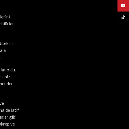
YouT
lerini
TikTo
bilirler.
 Nitekim
eâlâ
i.
lat oldu.
siniz.
u benden
 ve
halde latif
unlar gibi
 akrep ve