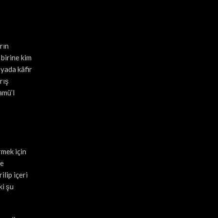
arın
birine kim
 yada kâfir
rış
amü’l
rmek için
ve
ilip içeri
ki şu