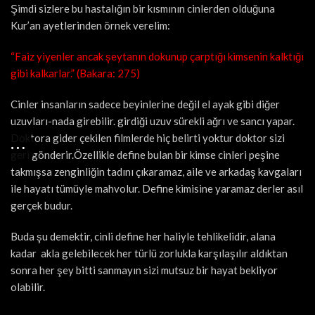
Şimdi sizlere bu hastalığın bir kısmının cinlerden olduğuna
Kur’an ayetlerinden örnek verelim:
“Faiz yiyenler ancak şeytanın dokunup çarptığı kimsenin kalktığı
gibi kalkarlar.” (Bakara: 275)
Cinler insanların sadece beyinlerine değil el ayak gibi diğer
uzuvları-nada girebilir. girdiği uzuv sürekli ağrı ve sancı yapar.
Doktora gider çekilen filmlerde hiç belirti yoktur doktor sizi
geri gönderir.Özellikle define bulan bir kimse cinleri peşine
takmışsa zenginliğin tadını çıkaramaz, aile ve arkadaş kavgaları
ile hayatı tümüyle mahvolur. Define kimisine yaramaz derler asıl
gerçek budur.
Buda şu demektir, cinli define her haliyle tehlikelidir, alana
kadar akla gelebilecek her türlü zorlukla karşılaşılır aldıktan
sonra her şey bitti sanmayın sizi mutsuz bir hayat bekliyor
olabilir.