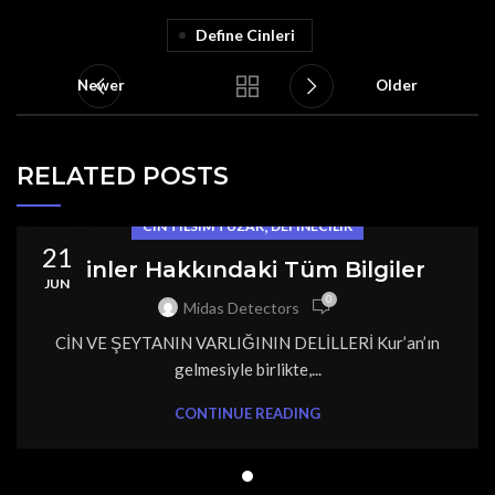
Define Cinleri
Newer
Older
RELATED POSTS
,
CIN TILSIM TUZAK
DEFINECILIK
21
Cinler Hakkındaki Tüm Bilgiler
JUN
0
Midas Detectors
CİN VE ŞEYTANIN VARLIĞININ DELİLLERİ Kur’an’ın
gelmesiyle birlikte,...
CONTINUE READING