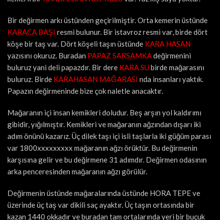
Bir değirmen arkı üstünden geçirilmiştir. Orta kemerin üstünde
KARACA BAŞI
resmi bulunur. Bir istavroz resmi var, birde dört
köşe bir taş var. Dört köşeli taşın üstünde
KARA HASAN
yazısını okuruz. Buradan
PAPAZ
SARSAMKA
değirmenini
buluruz yani deli papazdır. Bir dere
KARA SU
birde mağarasını
buluruz. Birde
KARAHASAN MAĞARASI
nda insanları yaktık.
Papazın değirmeninde bize çok naletle anacaktır.
Mağaranın içi insan kemikleri doludur. Beş arşın yol kaldırımı
gibidir, yığılmıştır. Kemikleri ve mağaranın ağzından dışarı iki
adım önünü kazarız. Üç dilek taşı içi isli taşlarla iki güğüm parası
var 1800xxxxxxxxx mağaranın ağzı örüktür. Bu değirmenin
karşısına gelir ve bu değirmene 31 adımdır. Değirmen odasının
arka penceresinden mağaranın ağzı görülür.
Değirmenin üstünde mağaralarında üstünde HORA TEPE ve
üzerinde üç taş var dikili saç ayaktır. Üç taşın ortasında bir
kazan 1440 okkadır ve buradan tam ortalarında yeri bir buçuk