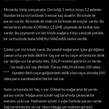
Mezarda 3 küp yanyanadır. Derinliği 1 metre, boyu 12 adımdır.
Bundan biraz sol üstünde 3 mezar saç ayaktır. Birisinde de
parası vardır. Birisinde de silah ve birisinde de kılıçlar vardır. Bu
mezarların altında KORNALI ÇEŞME çeşmede de holluk taşı
vardır. Bu çeşmenin sol ilerisinde mağara 4 kişi yatacak şekilde,
bir sırtta bizde buna SİNEKLİ MAĞARA ismini verdik.
Çünkü çok sivrisinek vardı. Bu sinekli mağaranın içine girdiğimiz
zaman orta yerinde dikili bir taş var ve bu taşın arnında bir delik
var deliğin sol tarafında NAL, KALP resmini görürüz ve ilerde
köşeye doğru bir taş dikilidir. Parası NALIN altında 100 okka
dır. Köşedeki dikili taşın göğsündeki delik olan taşın altında 100
okka parsı yanılmayalım tek bir nal var.
Nalın ortasında bir haç + var. Dikkat bu mağaranın iki yerde
parası vardır. Mağaranın içinde sağ tarafında çıkılacak bir
mahzen yolu var. Mahzenin içinde 3 yığın halinde parası vardır.
Sağ tarafında bir ok var okun olduğu yer mahzen girişini