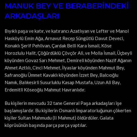
MANUK BEY VE BERABERİNDEKİ
ARKADAŞLARI
Bıyıklı paşa ve katır, ve katırancı Azatlıyan ve Lefter ve Manol
Hasköylü Emin Ağa, Arnavut Recep Süngütlü Davut Deveci,
Konaklı Şerif Pehlivan, Çardak Belli Kara İsmail, Köse
Horozlulu Halit, Çöğürdüklü Çövçör Ali, ve Molla İsmail, Üçbeyli
köyünden Govaz Sarı Mehmet, Demireli köyünden Nazif Ağanın
Ahmet Aztlılı, Cinci Mehmet, İlyaslar köyünden Mahmut Bey,
Safranoğlu Ümmet Kavaklı köyünden İzzet Bey, Balcıoğlu
Namık, Balıkesirli Susurluklu Kasap Mustafa, Uzun Ali Bay,
Erdemitli Köseoğlu Mahmut Havranlıdır.
Bu kişilerin mevcudu 32 tane General Paşa arkadaşları işe
başlamışlardır. Bu kişilerin Osmanlı İmparatorluğunun çökerten
kişiler Sultan Mahmudu (II Mahmut) öldürdüler. Galata
köprüsünün başında parça parça yaptılar.