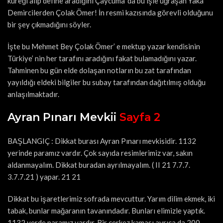
küreği alıp define aradığını Çaycuma’ da bu işle uğraşan Yaka
Demircilerden Çolak Ömer! İn resmi kazısında görevli olduğunu
bir şey çıkmadığını söyler.
İşte bu Mehmet Bey Çolak Ömer’ e mektup yazar kendisinin
Türkiye’ nin her tarafını aradığını fakat bulamadığını yazar.
Tahminen bu gün elde dolaşan notların bu zat tarafından
yayıldığı eldeki bilgiler bu subay tarafından dağıtılmış olduğu
anlaşılmaktadır.
Ayran Pınarı Mevkii
Sayfa 2
BAŞLANGIÇ : Dikkat burası Ayran Pınarı mevkisidir. 1132
yerinde paramız vardır. Çok sayıda resimlerimiz var, sakın
aldanmayalım. Dikkat buradan ayrılmayalım. ( II 21 7.7.7.
3.7.7.21 ) yapar. 21 21
Dikkat bu işaretlerimiz sofrada mevcuttur. Yarım dilim ekmek, iki
tabak, bunlar mağaranın tavanındadır. Bunları elimizle yaptık.
1132 yerde paramız vardır. Bir çerkez kaması ayrıca da 200