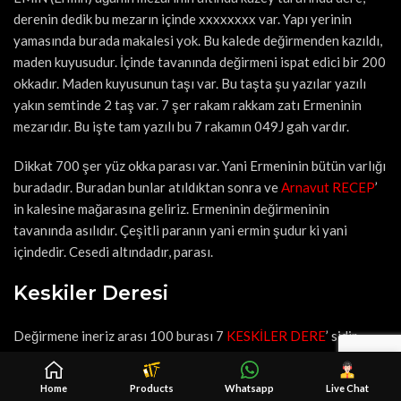
derenin dedik bu mezarın içinde xxxxxxxx var. Yapı yerinin
yamasında burada makalesi yok. Bu kalede değirmenden kazıldı,
maden kuyusudur. İçinde tavanında değirmeni ispat edici bir 200
okkadır. Maden kuyusunun taşı var. Bu taşta şu yazılar yazılı
yakın semtinde 2 taş var. 7 şer rakam rakkam zatı Ermeninin
mezarıdır. Bu işte tam yazılı bu 7 rakamın 049J gah vardır.
Dikkat 700 şer yüz okka parası var. Yani Ermeninin bütün varlığı
buradadır. Buradan bunlar atıldıktan sonra ve
Arnavut RECEP
’
in kalesine mağarasına geliriz. Ermeninin değirmeninin
tavanında asılıdır. Çeşitli paranın yani ermin şudur ki yani
içindedir. Cesedi altındadır, parası.
Keskiler Deresi
Değirmene ineriz arası 100 burası 7
KESKİLER DERE
’ sidir.
Aslında asıl adı ve bu değirmende 12 ton parası budur. 7 şer
kazan para burasını buluruz. Bu değirmenin üzerinde baş
Home
Products
Whatsapp
Live Chat
değirmendir. Bu görünüşü değirmen şeklidir. Bunun üst