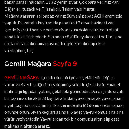
bakar parası naldadır. 1132 yerimiz var. Çok para yerimiz var.
Diğerleri tuzaklı ve Tılsımlıdır. Tılsım yapılmıştır.
Mağara gararan sal papaz yalnız Süryani papaz AGİK aramızda
yaptık. Ev var altı kuyu solda papaz evi 7 deve hazinesi var.
İçerde işaretli hem ve hemen civarı kum doldurduk. Yolu plani
sandık kızlı Türbededir. Sın anda çözülür. (yukardaki notlar : ana
notların tam okunamaması nedeniyle zor okunup eksik
yazılabilmiştir.)
Gemili Mağara
Sayfa 9
GEMİLİ MAĞARA
: gemilerden biri yüzer şekildedir. Diğeri
yatar vaziyette, diğeri ters dönmüş şekilde çizilmiştir. Emanet
malın ağırlığından yatmış şekildeki gemidedir. Dere içinde siyah
bir taşımız olacaktır. 8 kişi tarafından yuvarlanarak yuvarlanan
siyah taşı buluruz. Sanırım ki üzerinde altı (6) domuz resmi anası
önünde onun. Siyah keçi arkasında, 6 adet yavru domuz sıra sıra
yürür vaziyettedir. Yavrulardan tek bir domuzlu altın alıp esas
malı taşın altında ararız.