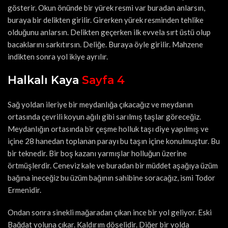
gösterir. Okun önünde bir yürek resmi var buradan anlarsın,
buraya bir delikten girilir. Girerken yürek resminden tehlike
olduğunu anlarsın. Delikten geçerken ilk evvela sırt üstü olup
bacaklarını sarkıtırsın. Deliğe. Buraya öyle girilir. Mahzene
indikten sonra yol ikiye ayrılır.
Halkalı Kaya
Sayfa 4
Sağ yoldan ileriye bir meydanlığa çıkacağız ve meydanın
ortasında çevrili koyun ağılı gibi sarılmış taşlar göreceğiz.
Meydanlığın ortasında bir çeşme holluk taşı diye yapılmış ve
içine 28 hanedan toplanan parayı bu taşın içine konulmuştur. Bu
bir teknedir. Bir boş kazanı yarmışlar holluğun üzerine
örtmüşlerdir. Ceneviz kale ve buradan bir müddet aşağıya üzüm
bağına ineceğiz bu üzüm bağının sahibine soracağız, ismi Todor
Ermenidir.
Ondan sonra sinekli mağaradan çıkan ince bir yol geliyor. Eski
Bağdat yoluna çıkar. Kaldırım döşelidir. Diğer bir yolda