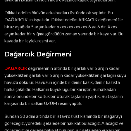
Dikkat edelim öküzün arka budları üstünde ok saplıdır. Bu
DAĞARCIK’ ın ispatıdır. Dikkat edelim ARKACIK değirmeni ile
biraz aşağıda 5 arşın kadar xxxxxxxxxxxxx 6 ya 6 dır. Xxxx
arşın kadar bir yığma gördüğün zaman yanında bir kaya var. Bu
kayada bir leylek resmi var.
Dağarcık Değirmeni
DAĞARCIK
değirmeninin altında bir şarlak var 5 arşın kadar
yükseklikten şarlak var 5 arşın kadar yükseklikten şarlağın suyu
havuza dökülür. Havuzun içinde bir demir kazık, demir kazıkta
halka çakılıdır. Halkanın büyüklüğü bir karıştır. Bu halkadan
sonra önünde bir koltuk bir oturak taşlarını yaptık. Bu taşların
karşısında bir salkım ÜZÜM resmi yaptık.
Bundan 30 adım altında bir istavroz üst kısmında bir mağarayı
göreceğiz, yöredeki şelalede bir hakikat bulacağız. Alacağız ve
göreceğiz ve derede hakikat bulunur. Bir şelaleden yukarı bir