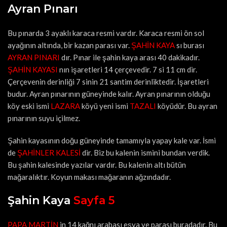
Ayran Pınarı
Bu pınarda 3 ayaklı karaca resmi vardır. Karaca resmi ön sol
ayağının altında, bir kazan parası var.
ŞAHİN KAYA
sı burası
AYRAN PINARI
dır. Pınar ile şahin kaya arası 40 dakikadır.
ŞAHİN KAYASI
nın işaretleri 14 çerçevedir. 7 si 11 cm dir.
Çerçevenin derinliği 7 sinin 21 santim derinliktedir. İşaretleri
budur. Ayran pınarının güneyinde kalır. Ayran pınarının olduğu
köy eski ismi
LAZARA
köyü yeni ismi
TAZALI
köyüdür. Bu ayran
pınarının suyu içilmez.
Şahin kayasının doğu güneyinde tamamıyla yapay kale var. İsmi
de
ŞAHİNLER KALESİ
dir. Biz bu kalenin ismini bundan verdik.
Bu şahin kalesinde yazılar vardır. Bu kalenin altı bütün
mağaralıktır. Koyun makası mağaranın ağzındadır.
Şahin Kaya
Sayfa 5
PAPA MARTİN
in 14 kağnı arabası eşya ve parası buradadır. Bu