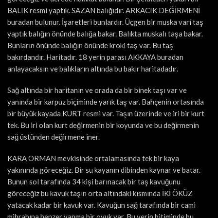
BALIK resmi yaptık. SAZAN balığıdır. ARKACIK DEĞİRMENİ
buradan bulunur. İşaretleri bunlardır. Üçgen bir muska vari taş
yaptık balığın önünde balığa bakar. Balıkta muskalı taşa bakar.
Bunların önünde balığın önünde kroki taş var. Bu taş
bakırdandır. Haritadır. 18 yerin parası AKKAYA buradan
anlayacaksın ve balıkların altında bu bakır haritadadır.
Sağ altında bir haritanın ve orada da bir binek taşı var ve
yanında bir karpuz biçiminde yarık taş var. Bahçenin ortasında
bir büyük kayada KURT resmi var. Taşın üzerinde ve iri bir kurt
tek. Bu iri olan kurt değirmenin bir koyunda ve bu değirmenin
sağ üstünden değirmene iner.
KARA ORMAN mevkisinde ortalamasında tek bir kaya
yakınında göreceğiz. Bir su kayanın dibinden kaynar ve batar.
Bunun sol tarafında 34 kişi barınacak bir taş kavuğunu
göreceğiz bu kavuk taşın orta altındaki kısmında İKİ ÖKÜZ
yatacak kadar bir kavuk var. Kavuğun sağ tarafında bir cami
mihrabına benzer yapma bir oyuk var. Bu yerin bitiminde bu