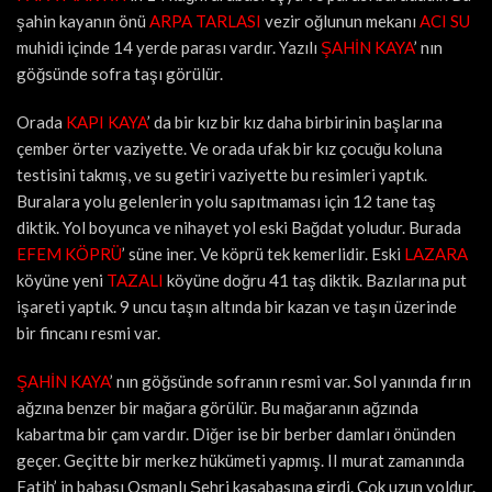
şahin kayanın önü
ARPA TARLASI
vezir oğlunun mekanı
ACI SU
muhidi içinde 14 yerde parası vardır. Yazılı
ŞAHİN KAYA
’ nın
göğsünde sofra taşı görülür.
Orada
KAPI KAYA
’ da bir kız bir kız daha birbirinin başlarına
çember örter vaziyette. Ve orada ufak bir kız çocuğu koluna
testisini takmış, ve su getiri vaziyette bu resimleri yaptık.
Buralara yolu gelenlerin yolu sapıtmaması için 12 tane taş
diktik. Yol boyunca ve nihayet yol eski Bağdat yoludur. Burada
EFEM KÖPRÜ
’ süne iner. Ve köprü tek kemerlidir. Eski
LAZARA
köyüne yeni
TAZALI
köyüne doğru 41 taş diktik. Bazılarına put
işareti yaptık. 9 uncu taşın altında bir kazan ve taşın üzerinde
bir fincanı resmi var.
ŞAHİN KAYA
’ nın göğsünde sofranın resmi var. Sol yanında fırın
ağzına benzer bir mağara görülür. Bu mağaranın ağzında
kabartma bir çam vardır. Diğer ise bir berber damları önünden
geçer. Geçitte bir merkez hükümeti yapmış. II murat zamanında
Fatih’ in babası Osmanlı Şehri kasabasına girdi. Çok uzun yoldur.