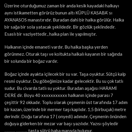
Üzerine oturduğumuz zaman bir anda kesik kayadaki halkayı
aynı istikametten görürüz bunun altı KÜPLÜ KASABA’ sı
AYANASOS manastırıdır. Buradan dahi bir halka görülür. Halka
bir sağa bir sola yatacak şekildedir. Bir gözlük şeklindedir.
Esaslı bir vaziyettedir., halka plan ile yapılmıştır.
Halkanın içinde emaneti vardır. Bu halka başka yerden
görünmez. Oturak taşı ve koltukta halkalı kayanın bir sağında
bir solunda bir boğaz vardır.
Boğaz içinde ayakta içilecek bir su var. Taşa oyuktur. Sütçü kalp
resmi oyuktur. Du göbeğimize kadar gelecektir. Bu su çok tatlı
sudur. Bu civarda tatlı su yoktur. Buradan aşağısı HARAMİ
DERE dir. Boyu 40 xxxxxxxxxxx halkanın içinde parası 7
çeşittir 92 okkadır. Toplu olarak çeşmenin üst tarafında 17 adım
bir kazan, üzerinde bir mermer taşı kaplıdır. 1,5 (birbuçuk) metre
derindir. Doğu tarafına 17 ( onyedi) adımdır. Çeşmenin önünden
doğuya giderken bir mezar var başı yazılıdır. Yazısı şöyledir
………. ……….. taşta sütçü baba manıyla bulunur.