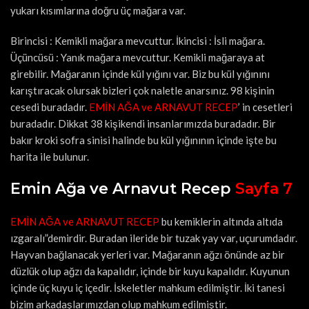
yukarı kısımlarına doğru üç mağara var.
Birincisi : Kemikli mağara mevcuttur. İkincisi : İsli mağara.
Üçüncüsü : Yanık mağara mevcuttur. Kemikli mağaraya at
girebilir. Mağaranın içinde kül yığını var. Biz bu kül yığınını
karıştıracak olursak bizleri çok naletle anarsınız. 98 kişinin
cesedi buradadır.
EMİN AĞA ve ARNAVUT RECEP
’ in cesetleri
buradadır. Dikkat 38 kişikendi insanlarımızda buradadır. Bir
bakır kroki sofra sinisi halinde bu kül yığınının içinde işte bu
harita ile bulunur.
Emin Ağa ve Arnavut Recep
Sayfa 7
EMİN AĞA ve ARNAVUT RECEP
bu kemiklerin altında altıda
ızgaralı”demirdir. Buradan ileride bir tuzak yay var, uçurumdadır.
Hayvan bağlanacak yerleri var. Mağaranın ağzı önünde az bir
düzlük olup ağzı da kapalıdır, içinde bir kuyu kapalıdır. Kuyunun
içinde üç kuyu iç içedir. İskeletler mahkum edilmiştir. İki tanesi
bizim arkadaşlarımızdan olup mahkum edilmiştir.