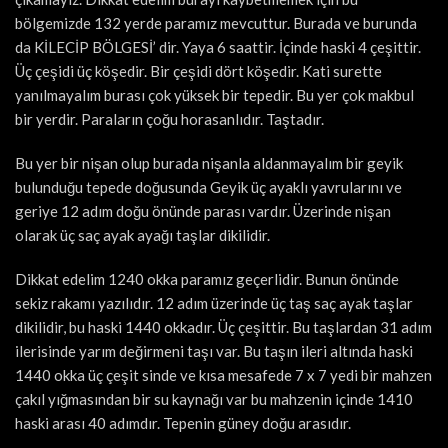
bölgemizde 132 yerde paramız mevcuttur. Burada ve burunda
da KİLECİP BÖLGESİ’ dir. Yaya 6 saattir. İçinde haski 4 çeşittir.
Üç çeşidi üç köşedir. Bir çeşidi dört köşedir. Kati surette
yanılmayalım burası çok yüksek bir tepedir. Bu yer çok makbul
bir yerdir. Paraların çoğu horasanlıdır. Taştadır.
Bu yer bir nişan olup burada nişanla aldanmayalım bir geyik
bulunduğu tepede doğusunda Geyik üç ayaklı yavrularını ve
geriye 12 adım doğu önünde parası vardır. Üzerinde nişan
olarak üç saç ayak ayağı taşlar dikilidir.
Dikkat edelim 1240 okka paramız geçerlidir. Bunun önünde
sekiz rakamı yazılıdır. 12 adım üzerinde üç taş saç ayak taşlar
dikilidir, bu haski 1440 okkadır. Üç çeşittir. Bu taşlardan 31 adım
ilerisinde yarım değirmeni taşı var. Bu taşın ileri altında haski
1440 okka üç çeşit sinde ve kısa mesafede 7 x 7 yedi bir mahzen
çakıl yığmasından bir su kaynağı var bu mahzenin içinde 1410
haski arası 40 adımdır. Tepenin güney doğu arasıdır.