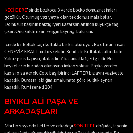
KEÇİ DERE
’ sinde bozkoça 3 yerde boçko domuz resimleri
gözükür. Oturmuş vaziyette olan tek domuz mala bakar.
Domuzun başının baktığı yeri kazarsan altında büyükçe taş
çıkar. Onu kaldırırsan zengin kaynağı bulurum.
İçinde bir koltuk taşı koltukta bir kız oturuyor. Bu oturan insan
CENEVİZ KRALI’ nın heykelidir. Kendi de Koltuk da altındadır.
Yalnız giriş kapısı çok dardır. 7 basamakla içeri girilir. Bu
heykellerin buradan çıkmasına imkan yoktur. Başka yerden
kapısı olsa gerek. Çete başı birinci LAFTER biz aynı vaziyette
kapadık. Burasını aldığımız malumata göre bulduk aynen
kapadık. Rumi sene 1204.
BIYIKLI ALİ PAŞA VE
ARKADAŞLARI
Martin voyvoda Lefter ve arkadaşı
SON TEPE
doğuda, tepenin
sol tarafında bir sandık gibi bir taş ve üzeri kabartmadır. Bu