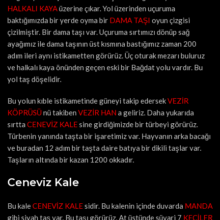
HALKALI KAYA
üzerine çıkar. Yol üzerinden uçuruma
baktığımızda bir yerde oyma bir
DAMA TAŞI
oyun çizgisi
çizilmiştir. Bir dama taşı var. Uçuruma sırtımızı dönüp sağ
ayağımız ile dama taşının üst kısmına bastığımız zaman 200
adım ileri aynı istikametten görürüz. Üç oturak mezarı buluruz
ve halkalı kaya önünden geçen eski bir Bağdat yolu vardır. Bu
yol taş döşelidir.
Bu yolun kıble istikametinde güneyi takip edersek
VEZİR
KÖPRÜSÜ
nü takiben
VEZİR HAN
a geliriz. Daha yukarıda
sırtta
CENEVİZ KALE
sine girdiğimizde bir türbeyi görürüz.
Türbenin yanında taşta bir işaretimiz var. Hayvanın arka bacağı
ve buradan 12 adım bir taşta daire batıya bir dikili taşlar var.
Taşların altında bir kazan 1200 okkadır.
Ceneviz Kale
Bu kale
CENEVİZ KALE
sidir. Bu kalenin içinde duvarda
MANDA
gibi siyah taş var. Bu taşı görürüz. At üstünde süvari 7
KEÇİLER