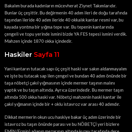
Bakalım burada kadınların mücevherat Ziynet Takımlarıdır.
Bunlar üç çeşittir. Bu değirmenin 40 adım ileri de doğu tarafında
taşından ileride 40 adım ileride 40 okkalık kantar resmi var, bu
kayada yontma bir yığma tepe var. Bu tepenin kantarında
çengeli ve topu yerinde ismini bizde YA FES tepesi ismini verdik.
Mahzen içinde 1870 okka içindedir.
Haskiler
Sayfa 11
Yani kantarın tutacak sapı üç çeşit haski var sakın aldanmayalım
ve işte bu tutacak sap ilen çengel ve bundan 40 adım önünde bir
taşa nöbetçi çakıl yığmasının içinde mermer taşının malını
yaptık ve bu taşın altında. Ayrıca üzerindedir. Bu mermer taşın
altında 500 okka haski var. Nöbetçi mahzenin haski kantar ile
çakıl yığmanın içinde bir + oklu istavroz var arası 40 adımdır.
Dikkat mermerin okun ucu haskiye bakar üç adım üzerinde bir
istavroz bu taşın önünde parası ve bu NÖBETÇİ yeri bizlere
EMİN (Ermin) ağanın mezarının altında kuzey tarafında dere,