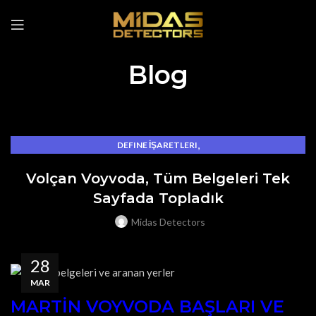
Blog
,
DEFINE İŞARETLERI
,
EŞKIYA BELGELERINDE ADI GEÇEN BÖLGE VE YERLER
Volçan Voyvoda, Tüm Belgeleri Tek
EŞKIYA GÖMÜLERI
Sayfada Topladık
Midas Detectors
28
MAR
MARTİN VOYVODA BAŞLARI VE