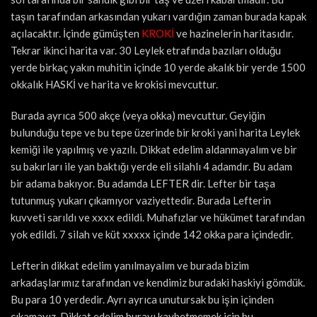
taşın tarafından arkasından yukarı vardığın zaman burada kapak
açılacaktır. İçinde gümüşten
KROKİ
ve hazinelerin haritasıdır.
Tekrar ikinci harita var. 30 Leylek etrafında bazıları olduğu
yerde birkaç yakın muhitin içinde 10 yerde akalık bir yerde 1500
okkalık HASKİ ve harita ve krokisi mevcuttur.
Burada ayrıca 500 akçe (veya okka) mevcuttur. Geyiğin
bulunduğu tepe ve bu tepe üzerinde bir kroki yani harita Leylek
kemiği ile yapılmış ve yazılı. Dikkat edelim aldanmayalım ve bir
su bakırları ile yan baktığı yerde eli silahlı 4 adamdır. Bu adam
bir adama bakıyor. Bu adamda LEFTER dir. Lefter bir taşa
tutunmuş yukarı çıkamıyor vaziyettedir. Burada Lefterin
kuvveti sarıldı ve xxxx edildi. Muhafızlar ve hükümet tarafından
yok edildi. 7 silah ve küt xxxxx içinde 142 okka para içindedir.
Lefterin dikkat edelim yanılmayalım ve burada bizim
arkadaşlarımız tarafından ve kendimiz buradaki haskiyi gömdük.
Bu para 10 yerdedir. Ayrı ayrıca unutursak bu işin içinden
çıkamayız. Dikkat edelim burayı kaybetmemek için bu