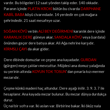
vardır. Bu bölgeleri 12 saat yönden takip eder. 140 okkadır.
Paranın içinde
PLATİN KROKİ
bütün bu civarda
DARPHANE
KABİL BABA
köyü civarındadır. 14 yerdedir en çok mağara
şehrindedir. 21 saat mesafeye uzar.
SOĞAN KÖYÜ
ve bin
ALİ BEY DEĞİRMENİ
karanlık dere içinde
KARANLIK DERE
güneye akar.
SANDALA KÖYÜ
veya (sardala)
önünden geçer dere batıya akar. Ali Ağa nehrine karşıdır.
KİRMSLI ÇAYI
da akar gider.
Dere dibinde domuzlar ve çeşme ana kayadadır.
GURDAN
(gürgen) meşe çalıları mevcuttur. Müjdesi ana domuz yalağında
su yerinin altında
KOYUN TOK TOSUN
’ dan pınarla kızı mermer
mezarıdır.
Çeşme künkü madeni haç altundur. Dere aşağı inilir. 3. 9. 3. 7 ile
hesaplanır. Ana kayada mezar bulunur. Bu mezar dünya durdukça
durur.
Üç nal bir sofra var. İki aslan var. Birbirine bakar. İki öküz nala