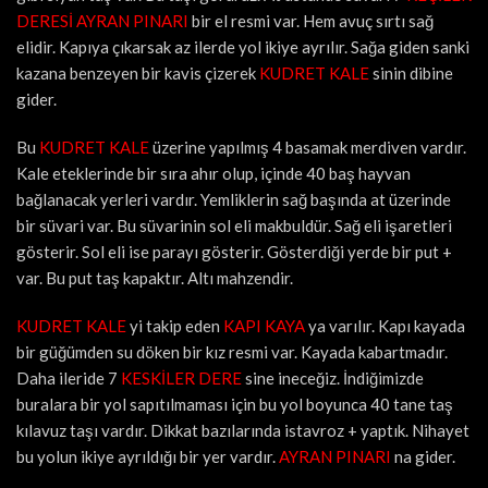
DERESİ AYRAN PINARI
bir el resmi var. Hem avuç sırtı sağ
elidir. Kapıya çıkarsak az ilerde yol ikiye ayrılır. Sağa giden sanki
kazana benzeyen bir kavis çizerek
KUDRET KALE
sinin dibine
gider.
Bu
KUDRET KALE
üzerine yapılmış 4 basamak merdiven vardır.
Kale eteklerinde bir sıra ahır olup, içinde 40 baş hayvan
bağlanacak yerleri vardır. Yemliklerin sağ başında at üzerinde
bir süvari var. Bu süvarinin sol eli makbuldür. Sağ eli işaretleri
gösterir. Sol eli ise parayı gösterir. Gösterdiği yerde bir put +
var. Bu put taş kapaktır. Altı mahzendir.
KUDRET KALE
yi takip eden
KAPI KAYA
ya varılır. Kapı kayada
bir güğümden su döken bir kız resmi var. Kayada kabartmadır.
Daha ileride 7
KESKİLER DERE
sine ineceğiz. İndiğimizde
buralara bir yol sapıtılmaması için bu yol boyunca 40 tane taş
kılavuz taşı vardır. Dikkat bazılarında istavroz + yaptık. Nihayet
bu yolun ikiye ayrıldığı bir yer vardır.
AYRAN PINARI
na gider.