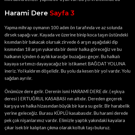
Harami Dere
Sayfa 3
Yapma mihrap oymanın 100 adım ön tarafında ve az solunda
dirsek sapağı var. Kayada ve üzerine binip koca taşın üstündeki
kısımdan bir bakacak olursak zirvede 6 arşın aşağıdaki dip
kısmından 18 arşın yukarıda bir demir halka göreceğiz ve bu
halkanın içinden 6 aylık karasığır buzağası geçer. Bu halkalı
kayaya sırtımızı dayayacağız bir istikamet BAĞDAT YOLUNA
ineriz. Yol kaldırım döşelidir. Bu yolu da kesen bir yol vardır. Yolu
sağdan ayrılır.
Önümüze dere gelir. Derenin ismi HARAMİ DERE dir. ( eşkıya
deresi ) ERTUĞRUL KASABASI nın altıdır. Dereden geçerek
karşıya ve halka hizasından büyük bir kara su gelir. Bir harabelik
yerine geleceğiz. Burasu KÜPLÜ kasabasıdır. Bu harami derede
pek çok nişanlarımız vardır. Elimizle yaptık yakındaki kayalara
çıkar isek bir kalıptan çıkma olarak koltuk taşı buluruz.