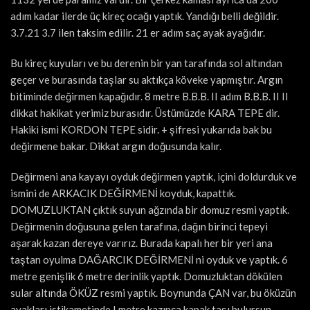
adım kadar ilerde üç kireç ocağı yaptık. Yandığı belli değildir.
3.7.21 3.7 ilen taksim edilir. 21 er adım saç ayak ayağıdır.
Bu kireç kuyuları ve bu derenin bir yan tarafında sol altından
geçer ve burasında taşlar su aktıkça köveke yapmıştır. Argın
bitiminde değirmen kapağıdır. 8 metre B.B.B. II adım B.B.B. II II
dikkat hakikat yerimiz burasıdır. Üstümüzde KARA TEPE dir.
Hakiki ismi KORDON TEPE sidir. + şifresi yukarıda bak bu
değirmene bakar. Dikkat argın doğusunda kalır.
Değirmeni ana kayayı oyduk değirmen yaptık, içini doldurduk ve
ismini de ARKACIK DEĞİRMENİ koyduk, kapattık.
DOMUZLUKTAN çıktık suyun ağzında bir domuz resmi yaptık.
Değirmenin doğusuna gelen tarafına, dağın birinci tepeyi
aşarak kazan dereye varırız. Burada kapalı her bir yeri ana
taştan oyulma DAĞARCIK DEĞİRMENİ ni oyduk ve yaptık. 6
metre genişlik 6 metre derinlik yaptık. Domuzluktan dökülen
sular altında ÖKÜZ resmi yaptık. Boynunda ÇAN var, bu öküzün
ayakları istikametinde I metre kazınca kapak taşı bulursun.