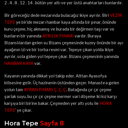
2 . 4 . 8 . 12 . 14 . bütün yer altı ve yer üstü anahtarları bunlardır.
Bir göreceğiz dede mezarında bulacağız ikiye ayrılır. Biri
VEZİR
TEPE
ye biride mezarı hambar kaya altında bir pınar, önünde
kuru çeşme, hiç akmamış ve burada bir değirmen taşı var ve
bunların bir yanında
AYRILIK PINARI
vardır. Buraya
Bizanslılardan gelen su Bizans çeşmesinde kuzey önünde bir ayı
ayağının izi ve bir torba resmi var. Tepeye çıkan yolda ikiye
ayrılır, sola giden yol tepeye çıkar. Bizans çeşmesinin yanında
HANBAR KAYA
var.
Kayanın yanında dikkat yol takip eder. Alttan Ayasofya
kilisesine gelir. Üç hazinenin üstünden geçer. Manastıra gelen
yolun tam
AYRAN PINARI Ç. Ç. Ç
. Batağında çır çır çeşme
şarlak suyu, bu çır çır çeşme mermer vari döşeme iki kız karşı
karşıya biri birine bakar. Çeşmeden yer altı yolu ile
HORA
TEPE
’ ye çıkar.
Hora Tepe
Sayfa 8