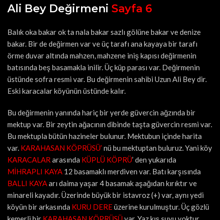
Ali Bey Değirmeni
Sayfa 6
Balık oka bakar ok ta nala bakar sazlı gölüne bakar ve denize
bakar. Bir de değirmen var ve üç tarafı ana kayaya bir tarafı
örme duvar altında mahzen, mahzene iniş kapısı değirmenin
batısında beş basamakla inilir. Üç küp parası var. Değirmenin
üstünde sofra resmi var. Bu değirmenin sahibi Uzun Ali Bey dir.
Eski karacalar köyünün üstünde kalır.
Bu değirmenin yanında hariç bir yerde güvercin ağzında bir
mektup var. Bir zeytin ağacının dibinde taşta güvercin resmi var.
Bu mektupla bütün hazineler bulunur. Mektubun içinde harita
var.
KARAHASAN KÖPRÜSÜ’
nü bu mektuptan buluruz. Yani köy
KARACALAR
arasında
KÜPLÜ KÖPRÜ
’ den yukarıda
MİHRAPLI KAYA
12 basamaklı merdiven var. Batı karşısında
BALLI KAYA
arı daima yaşar 4 basamak aşağıdan kırıktır ve
minareli kayadır. Üzerinde büyük bir istavroz (+) var, aynı yedi
köyün bir arkasında
KURU DERE
üzerine kurulmuştur. Üç gözlü
kemerli bir
KARAHASAN KÖPRÜSÜ
var. Yaz kış suyu yoktur.