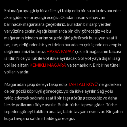
Sol mağaraya girip biraz ileriyi takip edip bir su arkı devam eder
akar gider ve oraya gireceğiz. Oradan insan ve hayvan
barınacak mağaralara geçebiliriz. Buradan bir sarp yerden
yeryüzüne çıkılır. Aşağı kısımlarda bir köy göreceğiz ve bu
mağaranın içinden arkın su geldiğini görürsek bu suyun saatli
taş, taş deliğinden bir yeri delen burada en çok içinde en zengin
değirmenimizi buluruz.
HASSA PAPAZ
çok isli mağaranın bacası
islidir. Nice yolluk ile yol ikiye ayrılacak. Sol yol yaya dışarı sağ
yol ise alttan
KEMİKLİ MAĞARA
’ ya temaslıdır. Birbirine tünel
yolları vardır.
Mağaradan çıkıp dereyi takip edip
TAHTALI KÖYÜ
’ ne giderken
de bir gözlü köprüyü göreceğiz, yolda ikiye ayrılır. Sağ yolu
takip edersek sağında saatli bir taşı görüp geçeceğiz ve daha
ilerde yollarımız ikiye ayrılır. Bu bir türbe tepeye gider. Türbe
tepeden güneyi takiben ana taşta bir tavşan resmi var. Bir şahin
kuşu tavşana saldırır halde göreceğiz.