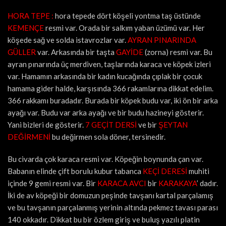
HORA TEPE :
hora tepede dört köşeli yontma taş üstünde
KEMENÇE
resmi var. Orada bir salkım yaban üzümü var. Her
köşede sağ ve solda istavrozlar var.
AYRAN PINARINDA
GÜLLER
var. Arkasında bir taşta
GAYİDE
(zorna) resmi var. Bu
ayran pınarında üç merdiven, taşlarında karaca ve köpek izleri
var. Hamamın arkasında bir kadın kucağında çıplak bir çocuk
hamama gider halde, karşısında 366 rakamlarına dikkat edelim.
366 rakkamı buradadır. Burada bir köpek budu var, iki ön bir arka
ayağı var. Budu var arka ayağı ve bir budu hazineyi gösterir.
Yani bizleri de gösterir.
7 GEÇİT DERSİ
ve bir
ŞEYTAN
DEĞİRMENİ
bu değirmen sola döner, tersinedir.
Bu civarda çok karaca resmi var. Köpeğin boynunda çan var.
Babanın elinde çift borulu kubur tabanca
KEÇİ DERESİ
muhiti
içinde 9 gemi resmi var. Bir
KARACA AVCI
bir
KARAKAYA
’ dadır.
İki de av köpeği bir domuzun peşinde tavşanı kartal parçalamış
ve bu tavşanın parçalanmış yerinin altında pekmez tavası parası
140 okkadır. Dikkat bu bir özlem giriş ve buluş yazılı platin