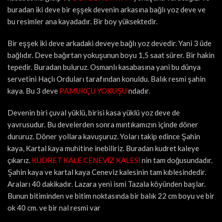
buradan iki deve bir eşşek devenin arkasına bağlı yoz deve ve
bu resimler ana kayadadır. Bir boy yüksektedir.
Bir eşşek iki deve arkadaki deveye bağlı yoz devedir. Yani 3 üde
bağlıdır. Deve bağırtan yokuşunun boyu 1,5 saat sürer. Bir hakin
tepedir. Buradan buluruz. Osmanlı kasabasına yani bu dünya
servetini Haçlı Orduları tarafından konuldu. Balık resmi şahin
kaya. Bu 3 deve
PAMUKÇU YOKUŞU
ndadır.
Devenin biri çuval yüklü, birisi kasa yüklü yoz deve de
yavrusudur. Bu develerden sonra mıntıkamızın içinde döner
dururuz. Döner yollara kavuşuruz. Yoları takip edince Şahin
kaya, Kartal kaya muhitine inebiliriz. Buradan kudret kaleye
çıkarız.
KUDRET KALE CENEVİZ KALESİ
nin tam doğusundadır.
Şahin kaya ve kartal kaya Ceneviz kalesinin tam kıblesindedir.
Araları 40 dakikadır. Lazara yeni ismi Tazala köyünden başlar.
Bunun bitiminden ve bitim noktasında bir balık 22 cm boyu ve bir
ok 40 cm. ve bir nal resmi var