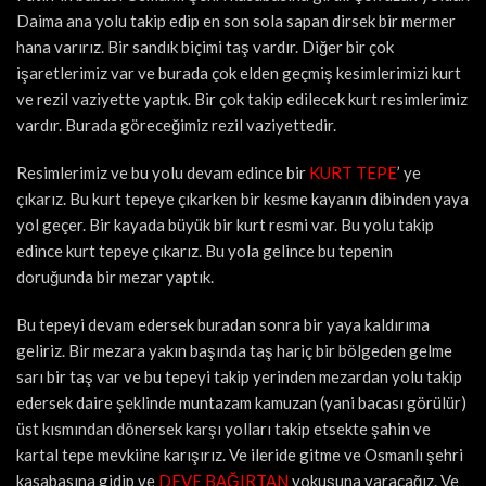
Daima ana yolu takip edip en son sola sapan dirsek bir mermer
hana varırız. Bir sandık biçimi taş vardır. Diğer bir çok
işaretlerimiz var ve burada çok elden geçmiş kesimlerimizi kurt
ve rezil vaziyette yaptık. Bir çok takip edilecek kurt resimlerimiz
vardır. Burada göreceğimiz rezil vaziyettedir.
Resimlerimiz ve bu yolu devam edince bir
KURT TEPE
’ ye
çıkarız. Bu kurt tepeye çıkarken bir kesme kayanın dibinden yaya
yol geçer. Bir kayada büyük bir kurt resmi var. Bu yolu takip
edince kurt tepeye çıkarız. Bu yola gelince bu tepenin
doruğunda bir mezar yaptık.
Bu tepeyi devam edersek buradan sonra bir yaya kaldırıma
geliriz. Bir mezara yakın başında taş hariç bir bölgeden gelme
sarı bir taş var ve bu tepeyi takip yerinden mezardan yolu takip
edersek daire şeklinde muntazam kamuzan (yani bacası görülür)
üst kısmından dönersek karşı yolları takip etsekte şahin ve
kartal tepe mevkiine karışırız. Ve ileride gitme ve Osmanlı şehri
kasabasına gidip ve
DEVE BAĞIRTAN
yokuşuna varacağız. Ve