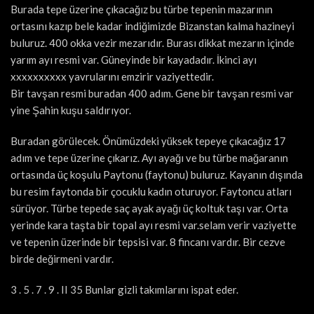
Burada tepe üzerine çıkacağız bu türbe tepenin mazarının
ortasını kazıp bele kadar indiğimizde Bizanstan kalma hazineyi
buluruz. 400 okka vezir mezarıdır. Burası dikkat mezarın içinde
yarım ayı resmi var. Güneyinde bir kayadadır. İkinci ayı
xxxxxxxxxx yavrularını emzirir vaziyettedir.
Bir tavşan resmi buradan 400 adım. Gene bir tavşan resmi var
yine Şahin kuşu saldırıyor.
Buradan görülecek. Önümüzdeki yüksek tepeye çıkacağız 17
adım ve tepe üzerine çıkarız. Ayı ayağı ve bu türbe mağaranın
ortasında üç koşulu Paytonu (faytonu) buluruz. Kayanın dışında
bu resim faytonda bir çocuklu kadın oturuyor. Faytoncu atları
sürüyor. Türbe tepede saç ayak ayağı üç koltuk taşı var. Orta
yerinde kara taşta bir topal ayı resmi var.selam verir vaziyette
ve tepenin üzerinde bir tepsisi var. 8 fincanı vardır. Bir cezve
birde değirmeni vardır.
3 . 5 . 7 . 9 . II 35 Bunlar gizli takımlarını ispat eder.