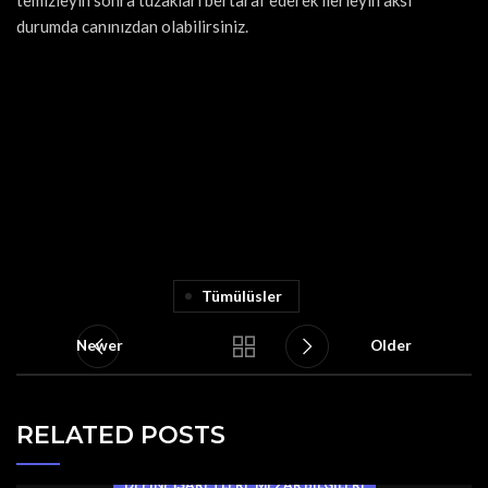
temizleyin sonra tuzakları bertaraf ederek ilerleyin aksi
durumda canınızdan olabilirsiniz.
Tümülüsler
Newer
Older
RELATED POSTS
,
DEFINE İŞARETLERI
MEZAR BILGILERI