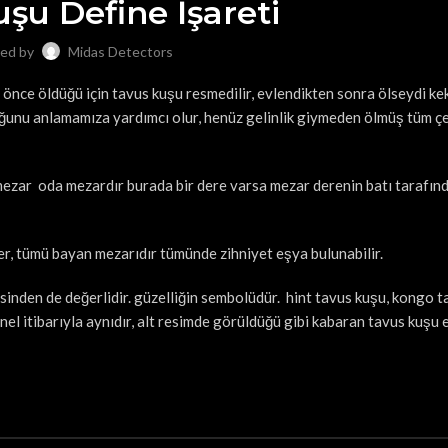
şu Define İşareti
ed by
Midas Detectors
önce öldüğü için tavus kuşu resmedilir, evlendikten sonra ölseydi kek
duğunu anlamamıza yardımcı olur, henüz gelinlik giymeden ölmüş tüm ç
mezar oda mezardır burada bir dere varsa mezar derenin batı tarafın
r, tümü bayan mezarıdır tümünde zihniyet eşya bulunabilir.
kisinden de değerlidir. güzelliğin sembolüdür. hint tavus kuşu, kongo 
nel itibarıyla aynıdır, alt resimde görüldüğü gibi kabaran tavus kuşu e