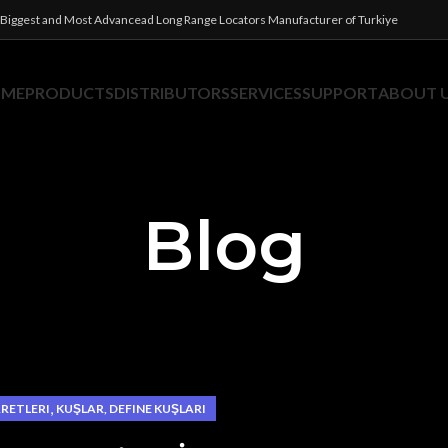
Biggest and Most Advancead Long Range Locators Manufacturer of Turkiye
OME
PRODUCTS
DISTRIBUTORS
SERVICES
SUPPORT
ABOUT 
Blog
,
ARETLERI
KUŞLAR, DEFINE KUŞLARI