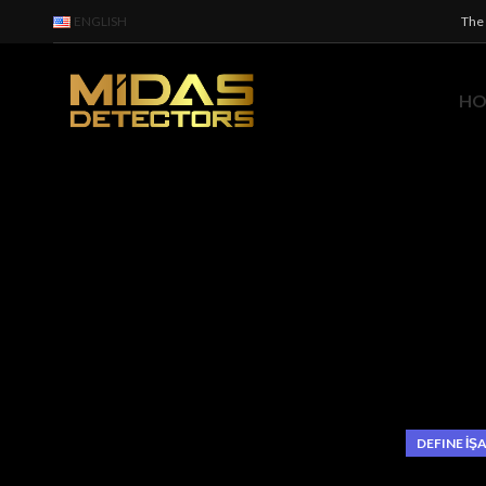
ENGLISH
The 
H
DEFINE İŞ