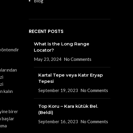
Blog
RECENT POSTS
What is the Long Range
 yöntemdir
Locator?
May 23, 2024
No Comments
nlarından
Kartal Tepe veya Katır Eryap
zi
Tepesi
zi
September 19, 2023
No Comments
in kalın
Top Koru – Kara kütük Bel.
yine birer
(Beldi)
n başlar
September 16, 2023
No Comments
akma