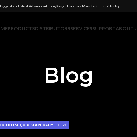
Biggest and Most Advancead Long Range Locators Manufacturer of Turkiye
OME
PRODUCTS
DISTRIBUTORS
SERVICES
SUPPORT
ABOUT 
Blog
,
ER
DEFINE ÇUBUKLARI, RADYESTEZI