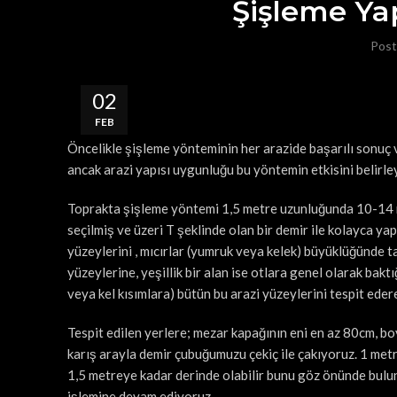
Şişleme Ya
Post
02
FEB
Öncelikle şişleme yönteminin her arazide başarılı sonuç 
ancak arazi yapısı uygunluğu bu yöntemin etkisini belirl
Toprakta şişleme yöntemi 1,5 metre uzunluğunda 10-14 mm 
seçilmiş ve üzeri T şeklinde olan bir demir ile kolayca yap
yüzeylerini , mıcırlar (yumruk veya kelek) büyüklüğünde t
yüzeylerine, yeşillik bir alan ise otlara genel olarak baktı
veya kel kısımlara) bütün bu arazi yüzeylerini tespit eder
Tespit edilen yerlere; mezar kapağının eni en az 80cm, b
karış arayla demir çubuğumuzu çekiç ile çakıyoruz. 1 metr
1,5 metreye kadar derinde olabilir bunu göz önünde bul
işlemine devam ediyoruz.