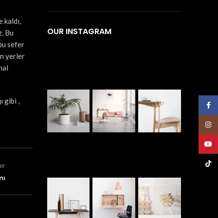
 kaldı,
OUR INSTAGRAM
z. Bu
bu sefer
n yerler
hal
 gibi ,
Face
Insta
YouT
TikTo
er
mı