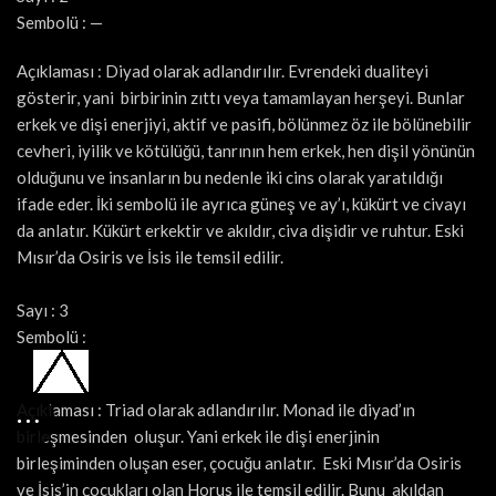
Sembolü : —
Açıklaması : Diyad olarak adlandırılır. Evrendeki dualiteyi
gösterir, yani birbirinin zıttı veya tamamlayan herşeyi. Bunlar
erkek ve dişi enerjiyi, aktif ve pasifi, bölünmez öz ile bölünebilir
cevheri, iyilik ve kötülüğü, tanrının hem erkek, hen dişil yönünün
olduğunu ve insanların bu nedenle iki cins olarak yaratıldığı
ifade eder. İki sembolü ile ayrıca güneş ve ay’ı, kükürt ve civayı
da anlatır. Kükürt erkektir ve akıldır, civa dişidir ve ruhtur. Eski
Mısır’da Osiris ve İsis ile temsil edilir.
Sayı : 3
Sembolü :
Açıklaması : Triad olarak adlandırılır. Monad ile diyad’ın
birleşmesinden oluşur. Yani erkek ile dişi enerjinin
birleşiminden oluşan eser, çocuğu anlatır. Eski Mısır’da Osiris
ve İsis’in çocukları olan Horus ile temsil edilir. Bunu akıldan