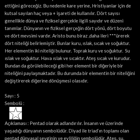
ettiğini göreceğiz. Bu nedenle kare yerine, Hristiyanlar için de
kutsal sayılan haç veya + işareti de kullanılır. Dört sayısı
genellikle dünya ve fiziksel gerçekle ilgili sayıdır ve düzeni
tanımlar. Dünyanın ve fiziksel gerçeğin dört yönü, dört boyutu
ve dört mevsimi vardır. Aristo bunu biraz ,daha ileri ***ürerek
dört niteliği belirlemiştir. Bunlar kuru, ıslak, sıcak ve soğuktur.
Her elementin iki niteliği bulunur. Toprak kuru ve soğuktur. Su
ıslak ve soğuktur. Hava ıslak ve sıcaktır. Ateş sıcak ve kurudur.
Bundan da görülebileceği gibi her element bir diğeriyle bir
niteliğini paylaşmaktadır. Bu durumda bir elementin bir niteliğini
değiştirerek diğerine dönüşmesi olasıdır.
Sayı : 5
Sembolü :
Açıklaması : Pentad olarak adlandırılır. İnsanın ve üzerinde
yaşadığı dünyanın sembolüdür. Diyad ile triad’ın toplamı olan
pentad dünyasal sevginin ve evliliğin sembolüdür. Ateş, su,