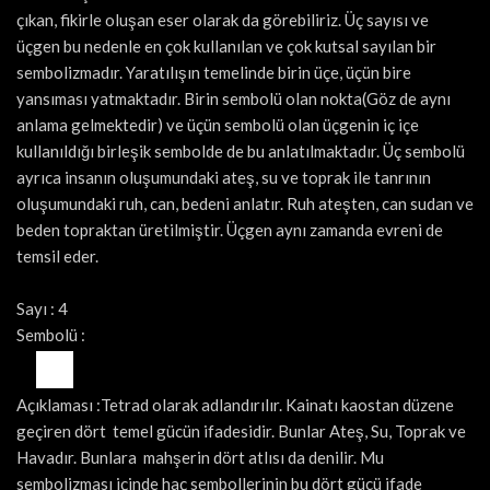
çıkan, fikirle oluşan eser olarak da görebiliriz. Üç sayısı ve
üçgen bu nedenle en çok kullanılan ve çok kutsal sayılan bir
sembolizmadır. Yaratılışın temelinde birin üçe, üçün bire
yansıması yatmaktadır. Birin sembolü olan nokta(Göz de aynı
anlama gelmektedir) ve üçün sembolü olan üçgenin iç içe
kullanıldığı birleşik sembolde de bu anlatılmaktadır. Üç sembolü
ayrıca insanın oluşumundaki ateş, su ve toprak ile tanrının
oluşumundaki ruh, can, bedeni anlatır. Ruh ateşten, can sudan ve
beden topraktan üretilmiştir. Üçgen aynı zamanda evreni de
temsil eder.
Sayı : 4
Sembolü :
Açıklaması :Tetrad olarak adlandırılır. Kainatı kaostan düzene
geçiren dört temel gücün ifadesidir. Bunlar Ateş, Su, Toprak ve
Havadır. Bunlara mahşerin dört atlısı da denilir. Mu
sembolizması içinde haç sembollerinin bu dört gücü ifade