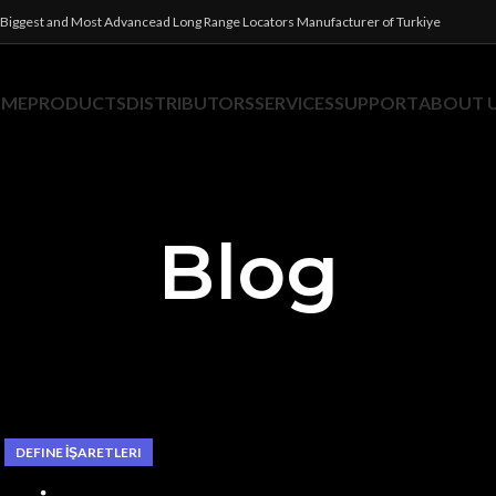
Biggest and Most Advancead Long Range Locators Manufacturer of Turkiye
OME
PRODUCTS
DISTRIBUTORS
SERVICES
SUPPORT
ABOUT 
Blog
DEFINE İŞARETLERI