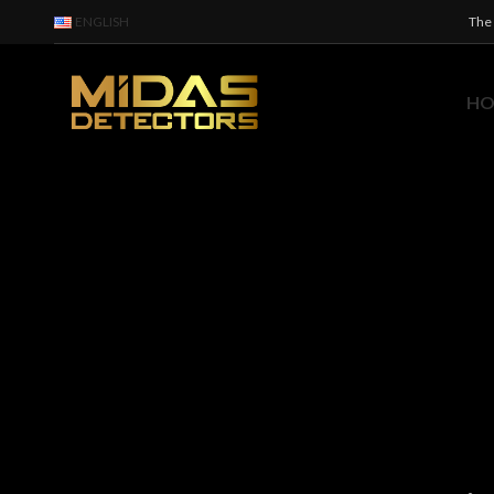
ENGLISH
The 
H