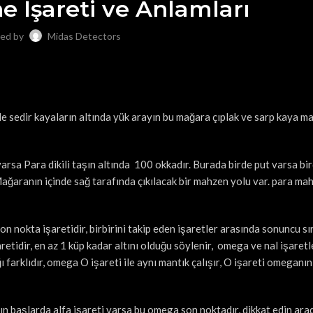
 İşareti ve Anlamları
ed by
Midas Detectors
e sedir kayaların altında yük arayın bu mağara çıplak ve sarp kaya m
arsa Para dikili taşın altında 100 okkadır. Burada birde put varsa bi
ğaranın içinde sağ tarafında çıkılacak bir mahzen yolu var. para ma
son nokta işaretidir, birbirini takip eden işaretler arasında sonuncu sı
retidir, en az 1 küp kadar altını olduğu söylenir, omega ve nal işaretl
ğı farklıdır, omega O işareti ile aynı mantık çalışır, O işareti omeganın
 başlarda alfa işareti varsa bu omega son noktadır, dikkat edin arad