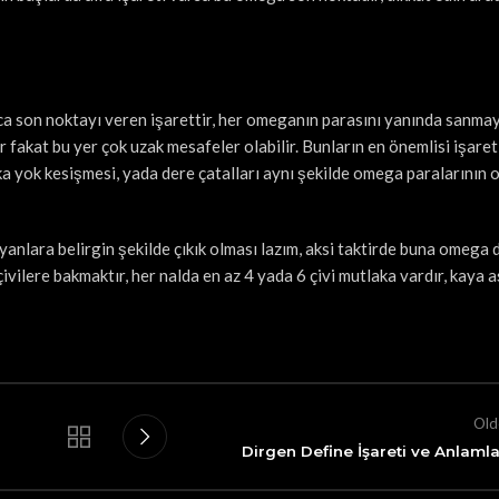
ıca son noktayı veren işarettir, her omeganın parasını yanında sanmay
fakat bu yer çok uzak mesafeler olabilir. Bunların en önemlisi işaret
ka yok kesişmesi, yada dere çatalları aynı şekilde omega paralarının o
anlara belirgin şekilde çıkık olması lazım, aksi taktirde buna omega d
çivilere bakmaktır, her nalda en az 4 yada 6 çivi mutlaka vardır, kaya 
Old
Dirgen Define İşareti ve Anlamla