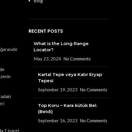
Blog
RECENT POSTS
What is the Long Range
ağarasıdır
Locator?
May 23, 2024
No Comments
rde
Kartal Tepe veya Katır Eryap
hzenin
Tepesi
September 19, 2023
No Comments
radaki
eri
Top Koru – Kara kütük Bel.
(Beldi)
September 16, 2023
No Comments
a 1 işaret