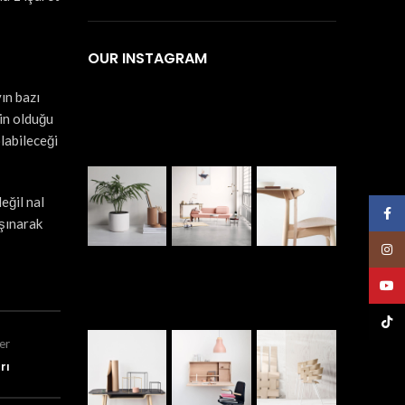
OUR INSTAGRAM
ın bazı
in olduğu
labileceği
eğil nal
Face
aşınarak
Insta
YouT
TikTo
er
rı