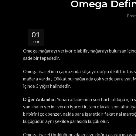
Omega Define
Post
01
FEB
Omega mağarayı veriyor olabilir, mağarayı bulursan içind
sade bir tepededir.
Omega işaretinin çaprazında köşeye doğru dikili bir taş v
mağara vardır, Dikkat bu mağarada çok yerde para var. Ma
içinde 3 yığın halindedir.
Diğer Anlamlar
: Yunan alfabesinin son harfi olduğu için 
yani malın yerini veren işarettir, tam olarak som altın işa
birbirini çok benzer, nalda para işaretidir fakat nal mantı
küçüğüdür. aynı şekilde parasıda küçük olur.
Omega işareti bulduğunuzda geriye doğru araştırma yapın