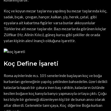
kullanmışlardır.
Koç ve koyun mezar taşlarına yapılmış bu mezar taşlarında kılıç,
sadak, bıçak, çevgan, hançer, kalkan, şiş, herek, çatal, gibi
eşyalara ait kabartma figürler varsa bunlar akkoyunlular
Türklerine ait mezar taşlarıdır. Bazı mezarlarda görünen kılıçlar
Zülfikar (Hz. Alinin Kılıcı), güneş kursu gibi şekiller de orada
yatan kişinin alevi inançlı olduğuna işarettir.
Koç Define İşareti
Roma ayinlerinde m.s. 105 senelerinde başlayan koç ve boğa
kurbanları geleneğinin yapılış şeklinden bahsedelim. üzeri delikli
kalaslarla kapalı bir çukura inen baş rahibin, kalasların üstünde
kesilen boğave koç kanıyla banyo yapmasıyla ortaya çıktı. Çoğu
kez böyle bir geleneği düzenleyen kişi bir de bunun anısı olarak
altar dikerdi. Gelenekte tanrıçaya, Koç diğerine Boğa kurban