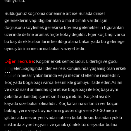
ediliyordu.
Bulduğunuz koç roma dönemine ait ise Burada dinsel
geleneklerin yapıldığı bir alan olma ihtimali vardır. İşin
doğrusunu söylemek gerekirse böylesi geleneklerin figüranları
üzerinde define aramak hiçte kolay değildir. Eğer koç başı varsa
bu baş direk kurbanların kesildiği alana bakar yada bu geleneğe
uymuş birinin mezarına bakar vaziyettedir.
Diğer Tecrübe
: Koç bir erkek sembolüdür. Liderliği ve gücü
simgeler. Sağlığında lider ve reis konumunda yaşamış olan erkek
kişilerin mezar yakınlarında veya mezar stellerine resmedilir.
koç yada boğa başı varsa kesinlikle gömüyü ifade eder. Aslan
ve öküz nasıl anlamdaş işaret ise boğa başı ile koç başı aynı
şekilde anlamdaş işaret sınıfına girebilir. Koç kafası dik
kayada size bakar olmalıdır. Koç kafasına sırtınızı ver koçun
baktığı yere veya boynuzların gösterdiği yere 20-30 metre
git burada mezar yeri yada mahzen bulabilirsin. buradan yüklü
miktarda ziynet eşyası ve çanak çömlek türü eşyalar bulma