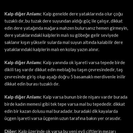
Kalp diğer Anlamı:
Kalp genelde dere yataklarında olur çoğu
tuzaklı dır, bu tuzak dere suyundan aldığı güç ile çalışır, dikkat
edin dere yatağında mağara mahzen bulursanız hemen girmeyin,
dere yataklarındaki kalplerin malı su göbeğe gelir seviyede
saklanır kışın yükselir sularda mal suyun altında kalabilir dere
yataklarındaki kalplerin malı en kolay yazın alınır.
Kalp diğer Anlamı:
Kalp yanında ok işareti varsa tepede birde
dikili taş vardır dikkat edin meblağ bu taşın çevresindedir, taş
çevresinde giriş olup aşağı doğru 5 basamaklı merdivenle inilir
dikkat edin burası tuzaklı dır.
Kalp diğer Anlamı:
Kalp varsa bunun birde nişanı vardır burada
birde kadın memesi gibi tek tepe varsa mal bu tepededir. dikkat
edin bir kazan dolusu mal buradadır. buradaki dik kayalarda
üçgen işareti varsa üçgenin uzun tarafına bakın yer orasıdır.
Diğer:
Kalp üzerinde ok varsa bu yeni evli çiftlerin mezarı