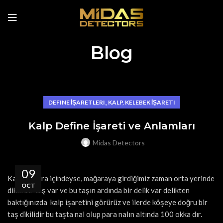
Blog
,
DEFINE İŞARETLERI
KALP, KELEBEK İŞARETI
Kalp Define İşareti ve Anlamları
Midas Detectors
09
Kalp mağara içindeyse, mağaraya girdiğimiz zaman orta yerinde
OCT
dikili bir taş var ve bu taşın ardında bir delik var delikten
baktığınızda kalp işaretini görürüz ve ilerde köşeye doğru bir
taş dikilidir bu taşta nal olup para nalın altında 100 okka dır.