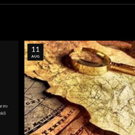
11
AUG
rını
kli