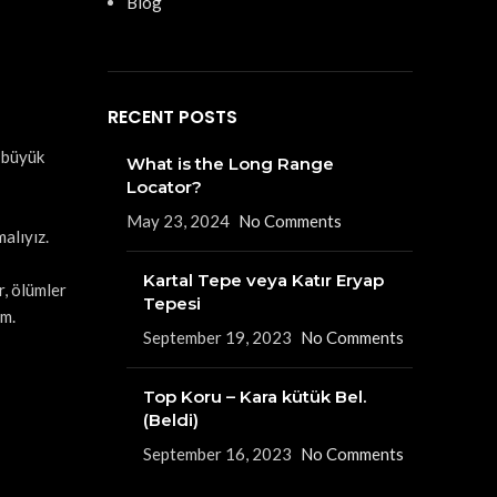
Blog
RECENT POSTS
k büyük
What is the Long Range
Locator?
May 23, 2024
No Comments
alıyız.
Kartal Tepe veya Katır Eryap
, ölümler
Tepesi
im.
September 19, 2023
No Comments
Top Koru – Kara kütük Bel.
(Beldi)
September 16, 2023
No Comments