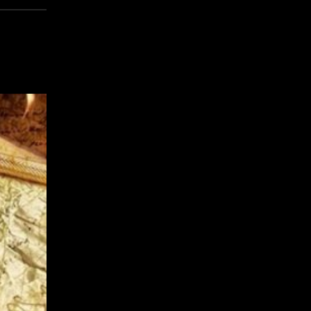
11
FEB