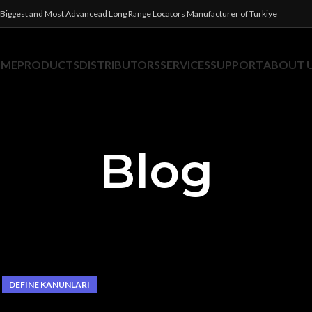
Biggest and Most Advancead Long Range Locators Manufacturer of Turkiye
OME
PRODUCTS
DISTRIBUTORS
SERVICES
SUPPORT
ABOUT 
Blog
DEFINE KANUNLARI