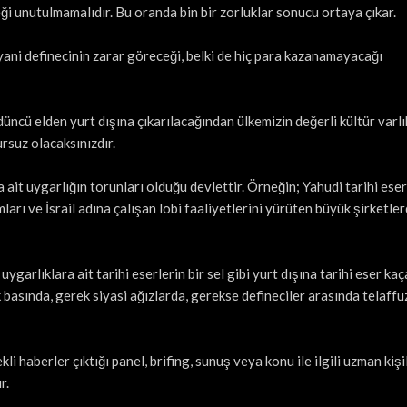
eği unutulmamalıdır. Bu oranda bin bir zorluklar sonucu ortaya çıkar.
 yani definecinin zarar göreceği, belki de hiç para kazanamayacağı
üncü elden yurt dışına çıkarılacağından ülkemizin değerli kültür varlı
rsuz olacaksınızdır.
a ait uygarlığın torunları olduğu devlettir. Örneğin; Yahudi tarihi eser
ları ve İsrail adına çalışan lobi faaliyetlerini yürüten büyük şirketlerd
garlıklara ait tarihi eserlerin bir sel gibi yurt dışına tarihi eser kaç
 basında, gerek siyasi ağızlarda, gerekse defineciler arasında telaffuz
i haberler çıktığı panel, brifing, sunuş veya konu ile ilgili uzman kişi
r.