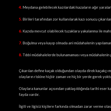
4.
Meydana gelebilecek kazılardaki kazaların ağır yarala
5.
Birileri tarafından zor kullanılarak kazı sonucu çıkarıla
6.
Kazıda mevcut olabilecek tuzaklara yakalanma ile mahsu
7.
Boğulma veya kayıp olmada ani müdahalenin yapılama
8.
Tıbbi müdahalelerde bulunamaması veya müdahalenin g
Çıkarılan define kaçak olduğundan olayda direk kaçakçı 
olayların riskine hiçbir zaman ve hiç bir yerde gerek yoktu
Olaylara kanunlar açısından yaklaşıldığında tarihi eser 
fayda vardır.
İlgili ve ilgisiz kişilere farkında olmadan zarar verme o