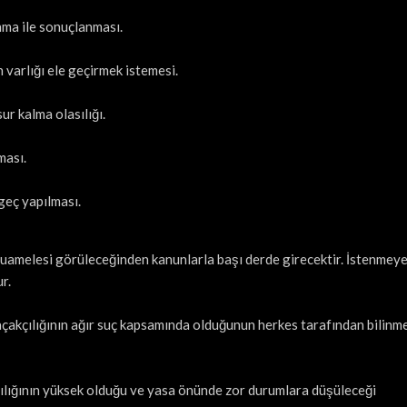
nma ile sonuçlanması.
n varlığı ele geçirmek istemesi.
r kalma olasılığı.
ması.
eç yapılması.
muamelesi görüleceğinden kanunlarla başı derde girecektir. İstenmey
r.
kaçakçılığının ağır suç kapsamında olduğunun herkes tarafından bilinm
lasılığının yüksek olduğu ve yasa önünde zor durumlara düşüleceği