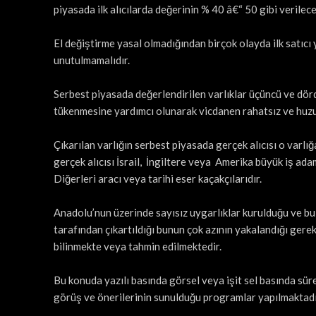
piyasada ilk alıcılarda değerinin % 40 â€“ 50 gibi verilec
El değiştirme yasal olmadığından birçok olayda ilk satıcı
unutulmamalıdır.
Serbest piyasada değerlendirilen varlıklar üçüncü ve dörd
tükenmesine yardımcı olunarak vicdanen rahatsız ve huzu
Çıkarılan varlığın serbest piyasada gerçek alıcısı o varlığ
gerçek alıcısı İsrail, İngiltere veya Amerika büyük iş adam
Diğerleri aracı veya tarihi eser kaçakçılarıdır.
Anadolu’nun üzerinde sayısız uygarlıklar kurulduğu ve bu uy
tarafından çıkartıldığı bunun çok azının yakalandığı gerek
bilinmekte veya tahmin edilmektedir.
Bu konuda yazılı basında görsel veya işit sel basında sürekl
görüş ve önerilerinin sunulduğu programlar yapılmaktadı