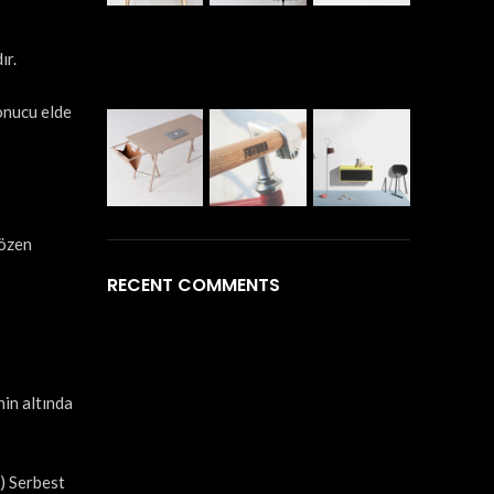
ır.
onucu elde
 özen
RECENT COMMENTS
nin altında
 ) Serbest