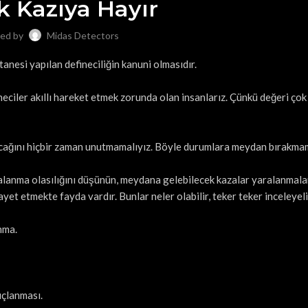
k Kazıya Hayır
ed by
Midas Detectors
anesi yapılan defineciliğin kanuni olmasıdır.
eciler akıllı hareket etmek zorunda olan insanlarız. Çünkü değeri ço
acağını hiçbir zaman unutmamalıyız. Böyle durumlara meydan bırakmam
lanma olasılığını düşünün, meydana gelebilecek kazalar yaralanmalar
yet etmekte fayda vardır. Bunlar neler olabilir, teker teker inceleyel
nma.
uçlanması.