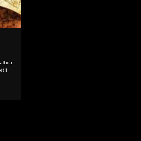
DEFINE KANUNLARI
Korunması Gerekli Kültür
Tabiat Varlıkları
0
Posted by
Midas Detectors
Korunması gerekli taşınmaz kültür ve tabiat varlık
Madde 6 – Korunması gerekli taşınmaz kültür ve 
 altına
varlıkları şunlardır: a)...
etli
CONTINUE READING