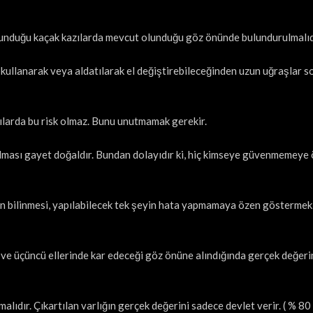
olunduğu kaçak kazılarda mevcut olunduğu göz önünde bulundurulmalıd
 kullanarak veya aldatılarak el değiştirebileceğinden uzun uğraşlar s
ılarda bu risk olmaz. Bunu unutmamak gerekir.
alması gayet doğaldır. Bundan dolayıdır ki, hiç kimseye güvenmemeye
ın bilinmesi, yapılabilecek tek şeyin hata yapmamaya özen göstermek
 ve üçüncü ellerinde kar edeceği göz önüne alındığında gerçek değeri
alıdır. Çıkartılan varlığın gerçek değerini sadece devlet verir. ( % 80