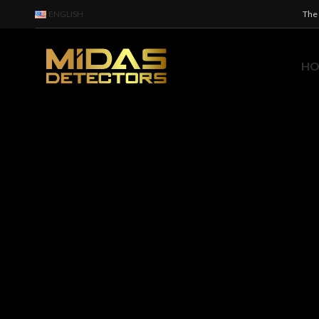
ENGLISH
The 
H