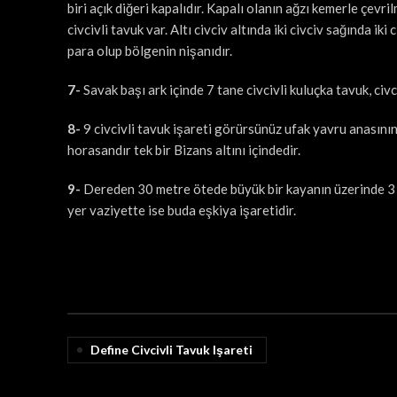
biri açık diğeri kapalıdır. Kapalı olanın ağzı kemerle çevr
civcivli tavuk var. Altı civciv altında iki civciv sağında ik
para olup bölgenin nişanıdır.
7-
Savak başı ark içinde 7 tane civcivli kuluçka tavuk, civc
8-
9 civcivli tavuk işareti görürsünüz ufak yavru anasının 
horasandır tek bir Bizans altını içindedir.
9-
Dereden 30 metre ötede büyük bir kayanın üzerinde 3 
yer vaziyette ise buda eşkiya işaretidir.
Define Civcivli Tavuk Işareti