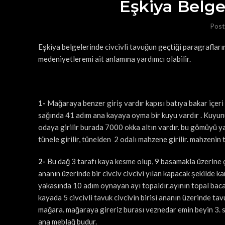
Eşkiya Belge
Post
Eşkiya belgelerinde civcivli tavuğun geçtiği paragrafları
medeniyetleremi ait anlamına yardımcı olabilir.
1-
Mağaraya benzer giriş vardır kapısı batıya bakar içeri
sağında 41 adım ana kayaya oyma bir kuyu vardır . Kuyunu
odaya girilir burada 7000 okka altın vardır. bu gömüyü yap
tünele girilir, tünelden 2 odalı mahzene girilir. mahzenin
2-
Bu dağ 3 tarafı kaya kesme olup, 9 basamakla üzerine çı
ananın üzerinde bir civciv civcivi yılan kapacak şekilde k
yakasında 10 adım oynayan ayı topaldır.ayının topal baca
kayada 5 civcivli tavuk civcivin birisi ananın üzerinde tav
mağara. mağaraya gireriz burası veznedar emin beyin 3.
ana meblağ budur.