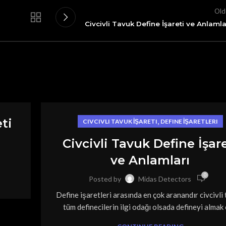
Old
Civcivli Tavuk Define İşareti ve Anlamla
ti
,
CIVCIVLI TAVUK İŞARETI
DEFINE İŞARETLERI
Civcivli Tavuk Define İşare
ve Anlamları
0
Posted by
Midas Detectors
Define işaretleri arasında en çok aranandır civcivli 
tüm definecilerin ilgi odağı olsada defineyi almak ö