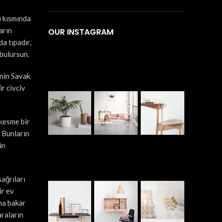
u kısmında
arın
OUR INSTAGRAM
da tıpadır,
 bulursun.
enin Savak
ir civciv
 kesme bir
, Bunların
ün
sağrıları
ir ev
na bakar
raların