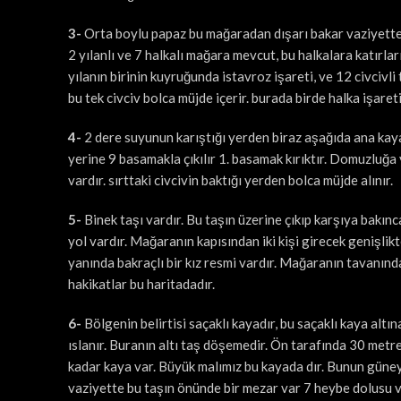
3-
Orta boylu papaz bu mağaradan dışarı bakar vaziyetted
2 yılanlı ve 7 halkalı mağara mevcut, bu halkalara katırla
yılanın birinin kuyruğunda istavroz işareti, ve 12 civcivli
bu tek civciv bolca müjde içerir. burada birde halka işaret
4-
2 dere suyunun karıştığı yerden biraz aşağıda ana kay
yerine 9 basamakla çıkılır 1. basamak kırıktır. Domuzluğa y
vardır. sırttaki civcivin baktığı yerden bolca müjde alınır.
5-
Binek taşı vardır. Bu taşın üzerine çıkıp karşıya bakın
yol vardır. Mağaranın kapısından iki kişi girecek genişlikt
yanında bakraçlı bir kız resmi vardır. Mağaranın tavanında 
hakikatlar bu haritadadır.
6-
Bölgenin belirtisi saçaklı kayadır, bu saçaklı kaya altın
ıslanır. Buranın altı taş döşemedir. Ön tarafında 30 metr
kadar kaya var. Büyük malımız bu kayada dır. Bunun güney
vaziyette bu taşın önünde bir mezar var 7 heybe dolusu