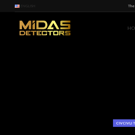
ENGLISH
The 
H
CIVCIVLI 