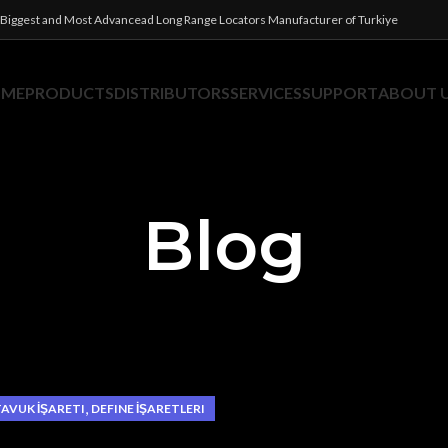
Biggest and Most Advancead Long Range Locators Manufacturer of Turkiye
OME
PRODUCTS
DISTRIBUTORS
SERVICES
SUPPORT
ABOUT 
Blog
,
TAVUK İŞARETI
DEFINE İŞARETLERI