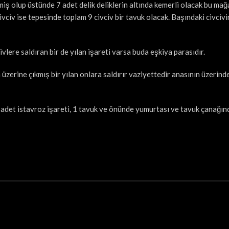
ilmiş olup üstünde 7 adet delik deliklerin altında kemerli olacak bu ma
i civciv ise tepesinde toplam 9 civciv bir tavuk olacak. Başındaki civcivi
ivlere saldıran bir de yılan işareti varsa buda eşkiya parasıdır.
üzerine çıkmış bir yılan onlara saldırır vaziyettedir anasının üzerind
adet istavroz işareti, 1 tavuk ve önünde yumurtası ve tavuk çanağı