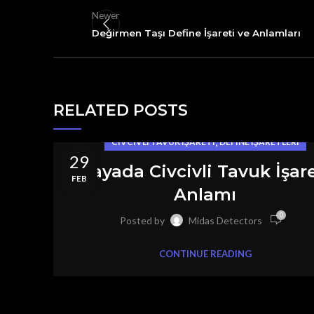
Newer
Değirmen Taşı Define İşareti ve Anlamları
RELATED POSTS
,
CIVCIVLI TAVUK İŞARETI
DEFINE İŞARETLERI
29
Kayada Civcivli Tavuk İşare
FEB
Anlamı
0
Posted by
Midas Detectors
CONTINUE READING