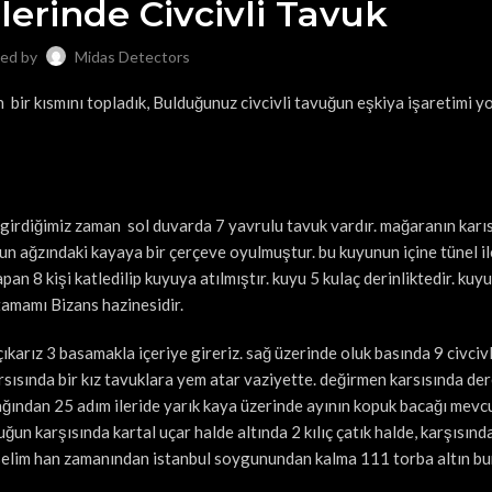
lerinde Civcivli Tavuk
ed by
Midas Detectors
n bir kısmını topladık, Bulduğunuz civcivli tavuğun eşkiya işaretimi y
 girdiğimiz zaman sol duvarda 7 yavrulu tavuk vardır. mağaranın karı
n ağzındaki kayaya bir çerçeve oyulmuştur. bu kuyunun içine tünel ile
an 8 kişi katledilip kuyuya atılmıştır. kuyu 5 kulaç derinliktedir. kuy
 tamamı Bizans hazinesidir.
karız 3 basamakla içeriye gireriz. sağ üzerinde oluk basında 9 civcivl
arsısında bir kız tavuklara yem atar vaziyette. değirmen karsısında de
ğından 25 adım ileride yarık kaya üzerinde ayının kopuk bacağı mevcu
uğun karşısında kartal uçar halde altında 2 kılıç çatık halde, karşısın
 selim han zamanından istanbul soygunundan kalma 111 torba altın bu