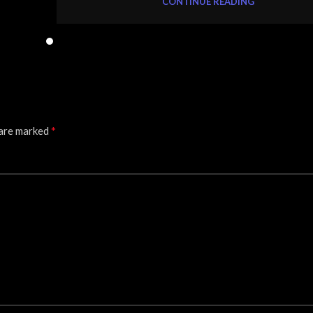
CONTINUE READING
*
 are marked