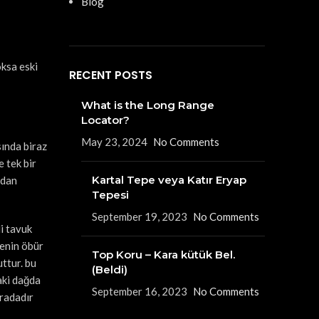
Blog
oksa eski
RECENT POSTS
What is the Long Range
Locator?
May 23, 2024
No Comments
sında biraz
 tek bir
Kartal Tepe veya Katır Eryap
udan
Tepesi
September 19, 2023
No Comments
i tavuk
renin öbür
Top Koru – Kara kütük Bel.
ttur. bu
(Beldi)
daki dağda
September 16, 2023
No Comments
radadır