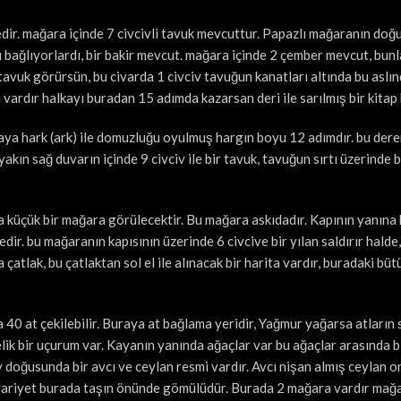
ir. mağara içinde 7 civcivli tavuk mevcuttur. Papazlı mağaranın doğ
rı bağlıyorlardı, bir bakir mevcut. mağara içinde 2 çember mevcut, bunl
 tavuk görürsün, bu civarda 1 civciv tavuğun kanatları altında bu aslın
i vardır halkayı buradan 15 adımda kazarsan deri ile sarılmış bir kitap
aya hark (ark) ile domuzluğu oyulmuş hargın boyu 12 adımdır. bu der
akın sağ duvarın içinde 9 civciv ile bir tavuk, tavuğun sırtı üzerinde b
ca küçük bir mağara görülecektir. Bu mağara askıdadır. Kapının yanına
edir. bu mağaranın kapısının üzerinde 6 civcive bir yılan saldırır halde
çatlak, bu çatlaktan sol el ile alınacak bir harita vardır, buradaki büt
a 40 at çekilebilir. Buraya at bağlama yeridir, Yağmur yağarsa atların 
elik bir uçurum var. Kayanın yanında ağaçlar var bu ağaçlar arasında b
 doğusunda bir avcı ve ceylan resmi vardır. Avcı nişan almış ceylan o
 variyet burada taşın önünde gömülüdür. Burada 2 mağara vardır mağa