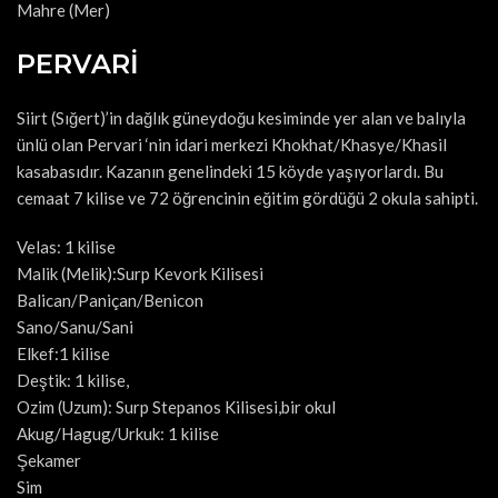
Mahre (Mer)
PERVARİ
Siirt (Sığert)’in dağlık güneydoğu kesiminde yer alan ve balıyla
ünlü olan Pervari ‘nin idari merkezi Khokhat/Khasye/Khasil
kasabasıdır. Kazanın genelindeki 15 köyde yaşıyorlardı. Bu
cemaat 7 kilise ve 72 öğrencinin eğitim gördüğü 2 okula sahipti.
Velas: 1 kilise
Malik (Melik):Surp Kevork Kilisesi
Balican/Paniçan/Benicon
Sano/Sanu/Sani
Elkef:1 kilise
Deştik: 1 kilise,
Ozim (Uzum): Surp Stepanos Kilisesi,bir okul
Akug/Hagug/Urkuk: 1 kilise
Şekamer
Sim