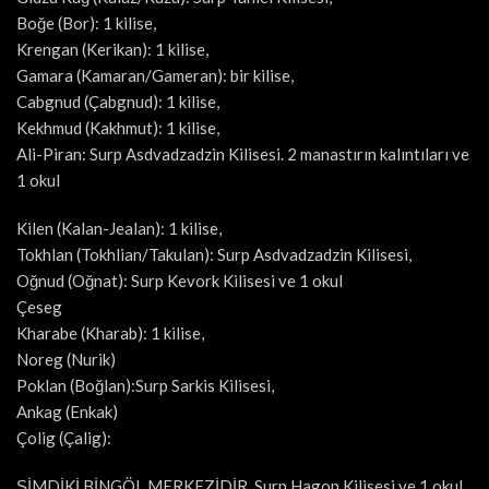
Boğe (Bor): 1 kilise,
Krengan (Kerikan): 1 kilise,
Gamara (Kamaran/Gameran): bir kilise,
Cabgnud (Çabgnud): 1 kilise,
Kekhmud (Kakhmut): 1 kilise,
Ali-Piran: Surp Asdvadzadzin Kilisesi. 2 manastırın kalıntıları ve
1 okul
Kilen (Kalan-Jealan): 1 kilise,
Tokhlan (Tokhlian/Takulan): Surp Asdvadzadzin Kilisesi,
Oğnud (Oğnat): Surp Kevork Kilisesi ve 1 okul
Çeseg
Kharabe (Kharab): 1 kilise,
Noreg (Nurik)
Poklan (Boğlan):Surp Sarkis Kilisesi,
Ankag (Enkak)
Çolig (Çalig):
ŞİMDİKİ BİNGÖL MERKEZİDİR. Surp Hagop Kilisesi ve 1 okul