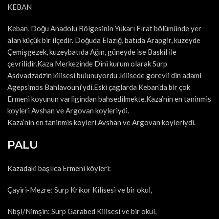
KEBAN
Keban, Doğu Anadolu Bölgesinin Yukarı Fırat bölümünde yer
alan küçük bir ilçedir. Doğuda Elazığ, batıda Arapgir, kuzeyde
Çemişgezek, kuzeybatıda Ağın, güneyde ise Baskil ile
çevrilidir.Kaza Merkezinde Dini kurum olarak Surp
Asdvadzadzin kilisesi bulunuyordu ,kilisede gorevli din adami
Agepsimos Bahlavouni’ydi.Eski çaglarda Keban’da bir çok
Ermeni koyunun varligindan bahsedilmekte.Kaza’nin en taninmis
koyleri Avshan ve Argovan koyleriydi.
Kaza’nin en taninmis koyleri Avshan ve Argovan koyleriydi.
PALU
Kazadaki başlıca Ermeni köyleri:
Çayiri-Mezre: Surp Krikor Kilisesi ve bir okul,
Nbşi/Nimşin: Surp Garabed Kilisesi ve bir okul,