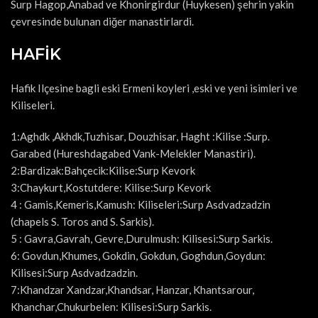
Surp Hagop,Anabad ve Khonirgirdur (Huykesen) şehrin yakin
çevresinde bulunan diğer manastirlardi.
HAFİK
Hafik Ilçesine bagli eski Ermeni koyleri ,eski ve yeni isimleri ve
Kiliseleri.
1:Aghdk ,Akhdk,Tuzhisar, Douzhisar, Haght :Kilise :Surp.
Garabed (Hureshdagabed Vank-Melekler Manastiri).
2:Bardizak:Bahçecik:Kilise:Surp Kevork
3:Chaykurt,Kostutdere: Kilise:Surp Kevork
4 : Gamis,Kemeris,Kamush: Kiliseleri:Surp Asdvadzadzin
(chapels S. Toros and S. Sarkis).
5 : Gavra,Gavrah, Gevre,Durulmush: Kilisesi:Surp Sarkis.
6: Govdun,Khumes, Gokdin, Gokdun, Goghdun,Goydun:
Kilisesi:Surp Asdvadzadzin.
7:Khandzar Xandzar,Khandsar, Hanzar, Khantsarour,
Khanchar,Chukurbelen: Kilisesi:Surp Sarkis.