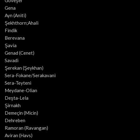
Goveşer
Gena
Ayn (Aniti)
Şekhthorn;Ahali
Findik
Berevana
Şavia
Genad (Cenet)
Savadi
Şerekan (Şeykhan)
Sera-Fokane/Serakavani
Sera-Teyteni
Meydane-Olian
Deşta-Lela
Şirnakh
Demeçin (Micin)
Dehreben
Ramoran (Ravangan)
Aviran (Havs)