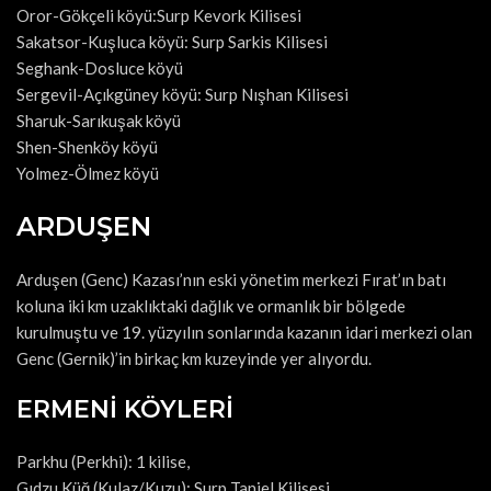
Oror-Gökçeli köyü:Surp Kevork Kilisesi
Sakatsor-Kuşluca köyü: Surp Sarkis Kilisesi
Seghank-Dosluce köyü
Sergevil-Açıkgüney köyü: Surp Nışhan Kilisesi
Sharuk-Sarıkuşak köyü
Shen-Shenköy köyü
Yolmez-Ölmez köyü
ARDUŞEN
Arduşen (Genc) Kazası’nın eski yönetim merkezi Fırat’ın batı
koluna iki km uzaklıktaki dağlık ve ormanlık bir bölgede
kurulmuştu ve 19. yüzyılın sonlarında kazanın idari merkezi olan
Genc (Gernik)’in birkaç km kuzeyinde yer alıyordu.
ERMENİ KÖYLERİ
Parkhu (Perkhi): 1 kilise,
Gıdzu Küğ (Kulaz/Kuzu): Surp Taniel Kilisesi,