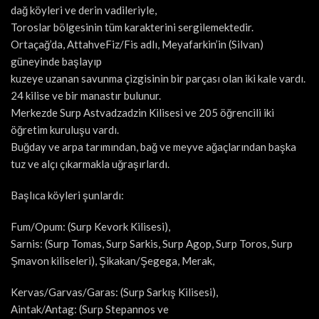
dağ köyleri ve derin vadileriyle,
Toroslar bölgesinin tüm karakterini sergilemektedir.
Ortaçağ’da, AttahveFiz/Fis adlı, Meyafarkin’in (Silvan)
güneyinde başlayıp
kuzeye uzanan savunma çizgisinin bir parçası olan iki kale vardı.
24 kilise ve bir manastır bulunur.
Merkezde Surp Astvadzadzin Kilisesi ve 205 öğrencili iki
öğretim kuruluşu vardı.
Buğday ve arpa tarımından, bağ ve meyve ağaçlarından başka
tuz ve alçı çıkarmakla uğraşırlardı.
Başlıca köyleri şunlardı:
Fum/Opum: (Surp Kevork Kilisesi),
Sarnis: (Surp Tomas, Surp Sarkis, Surp Agop, Surp Toros, Surp
Şmavon kiliseleri), Şikakan/Şegega, Merak,
Kervas/Garvas/Garas: (Surp Sarkış Kilisesi),
Aintak/Antag: (Surp Stepannos ve