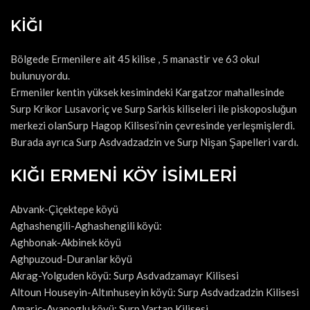
KİĞI
Bölgede Ermenilere ait 45 kilise , 5 manastir ve 63 okul
bulunuyordu.
Ermeniler kentin yüksek kesimindeki Kargatzor mahallesinde
Surp Krikor Lusavoriç ve Surp Sarkis kiliseleri ile piskoposluğun
merkezi olanSurp Hagop Kilisesi’nin çevresinde yerleşmişlerdi.
Burada ayrıca Surp Asdvadzadzin ve Surp Nişan Şapelleri vardı.
KIĞI ERMENİ KÖY İSİMLERİ
Abvank-Çiçektepe köyü
Aghashengili-Aghashengili köyü:
Aghbonak-Akbinek köyü
Aghpuzoud-Duranlar köyü
Akrag-Yolguden köyü: Surp Asdvadzamayr Kilisesi
Altoun Houseyin-Altınhuseyin köyü: Surp Asdvadzadzin Kilisesi
Amariç-Ayanoglu köyü: Surp Vartan Kilisesi