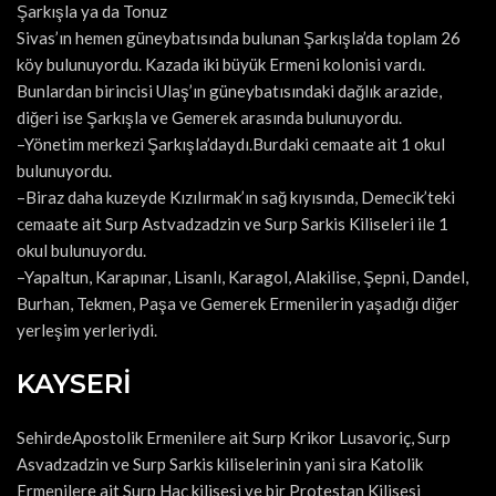
Şarkışla ya da Tonuz
Sivas’ın hemen güneybatısında bulunan Şarkışla’da toplam 26
köy bulunuyordu. Kazada iki büyük Ermeni kolonisi vardı.
Bunlardan birincisi Ulaş’ın güneybatısındaki dağlık arazide,
diğeri ise Şarkışla ve Gemerek arasında bulunuyordu.
–Yönetim merkezi Şarkışla’daydı.Burdaki cemaate ait 1 okul
bulunuyordu.
–Biraz daha kuzeyde Kızılırmak’ın sağ kıyısında, Demecik’teki
cemaate ait Surp Astvadzadzin ve Surp Sarkis Kiliseleri ile 1
okul bulunuyordu.
–Yapaltun, Karapınar, Lisanlı, Karagol, Alakilise, Şepni, Dandel,
Burhan, Tekmen, Paşa ve Gemerek Ermenilerin yaşadığı diğer
yerleşim yerleriydi.
KAYSERİ
SehirdeApostolik Ermenilere ait Surp Krikor Lusavoriç, Surp
Asvadzadzin ve Surp Sarkis kiliselerinin yani sira Katolik
Ermenilere ait Surp Haç kilisesi ve bir Protestan Kilisesi