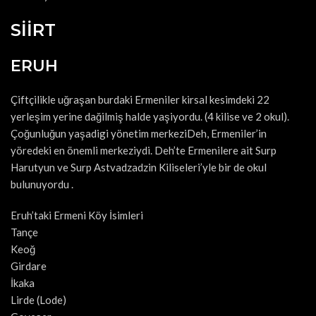
SİİRT
ERUH
Çiftçilikle uğraşan burdaki Ermeniler kirsal kesimdeki 22
yerleşim yerine dağilmiş halde yaşiyordu. (4 kilise ve 2 okul).
Çoğunluğun yaşadigi yönetim merkeziDeh, Ermeniler’in
yöredeki en önemli merkeziydi. Deh’te Ermenilere ait Surp
Harutyun ve Surp Astvadzadzin Kiliseleri’yle bir de okul
bulunuyordu .
Eruh’taki Ermeni Köy İsimleri
Tançe
Keoğ
Girdare
İkaka
Lirde (Lode)