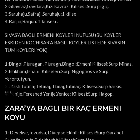
2 Ghavraz,Gavdara,Kizilkavraz: Kilisesi:Surp prgiç.
3:Saruhaju,Safraji,Saruhaju:1 kilise
4:Barjin,Barjun: 1 kilisesi .
SIVAS’A BAGLI ERMENI KOYLERI NUFUSU (BU KOYLER
ESKIDEN KOCHISAR’A BAGLI KOYLER LISTEDE SIVASIN
TUM KOYLERI YOK)
1:Bingol,Piuragan, Piuragn,Bingol:Ermeni Kilisesi:Surp Minas.
2:Ishkhani,Ishani: Kiliseleri:Surp Nigoghos ve Surp
Yerortutyun.
3:Ulash,Tutmaj,Tetmaj, Ttmaj,Tutmaç: Kilisesi:Surp Sarkis.
4: Yenije,Fereshed Yenije,Yenice: Kilisesi:Surp Hagop.
ZARA’YA BAGLI BIR KAÇ ERMENI
KOYU
1: Devekse,Tevodsa, Divegse,Ekinli: Kilisesi:Surp Garabet.