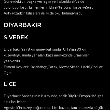
Güneydeki bir başka yerleşim yeri olanEkrek’de de
bulunuyorlardı. Ermeniler’in Ekrek’te, Surp Toros veSurp
Astvadzadzin kiliseleri ile iki de okul bulunuyordu.
DİYARBAKIR
SİVEREK
Diyarbakir’in 78 km guneybatisinda , Urfa’nin 83 km
kuzeydogusunda yer alan, kaza merkezinde Ermeniler
yasiyordu.
Ermeni Koyleri: Karabahçe,Çatak, Mezre,Simah, Harbi,Gori ve
Oşin.
LİCE
Diyarbakır Sancagi’nin kuzeyinde, antik Büyük-Dzophk bölgesi
sınırları içinde,
Agnstnik’in kuzey doğusunda, Lice kazası, tam anlamıyla küçük