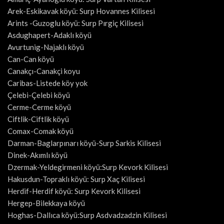
Arek-Eskikavak köyü: Surp Hovannes Kilisesi
Arints -Guzoglu köyü: Surp Pırgiç Kilisesi
Asdughapert-Adaklı köyü
Avurtunig-Najaklı köyü
Can-Can köyü
Canakçı-Canakçi koyu
Caribas-Listede köy yok
Çelebi-Çelebi köyü
Cerme-Cerme köyü
Ciftlik-Ciftlik köyü
Comax-Comak köyü
Darman-Baglarpınarı köyü-Surp Sarkis Kilisesi
Dinek-Akımlı köyü
Dzermak-Yeldegirmeni köyü:Surp Kevork Kilisesi
Hakusdun-Topraklı köyü: Surp Xaç Kilisesi
Herdif-Herdif köyü: Surp Kevork Kilisesi
Hergep-Bilekkaya köyü
Hoghas-Dallıca köyü:Surp Asdvadzadzin Kilisesi