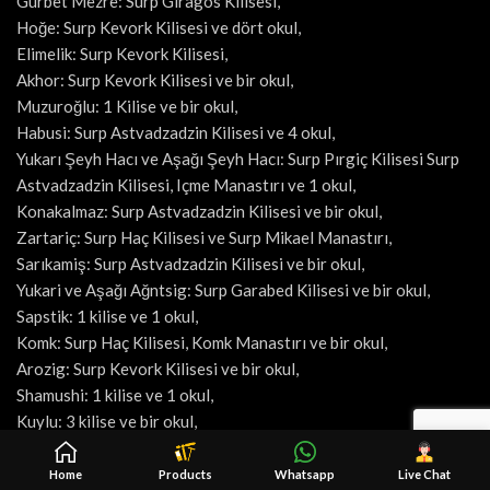
Gurbet Mezre: Surp Giragos Kilisesi,
Hoğe: Surp Kevork Kilisesi ve dört okul,
Elimelik: Surp Kevork Kilisesi,
Akhor: Surp Kevork Kilisesi ve bir okul,
Muzuroğlu: 1 Kilise ve bir okul,
Habusi: Surp Astvadzadzin Kilisesi ve 4 okul,
Yukarı Şeyh Hacı ve Aşağı Şeyh Hacı: Surp Pırgiç Kilisesi Surp
Astvadzadzin Kilisesi, Içme Manastırı ve 1 okul,
Konakalmaz: Surp Astvadzadzin Kilisesi ve bir okul,
Zartariç: Surp Haç Kilisesi ve Surp Mikael Manastırı,
Sarıkamiş: Surp Astvadzadzin Kilisesi ve bir okul,
Yukari ve Aşağı Ağntsig: Surp Garabed Kilisesi ve bir okul,
Sapstik: 1 kilise ve 1 okul,
Komk: Surp Haç Kilisesi, Komk Manastırı ve bir okul,
Arozig: Surp Kevork Kilisesi ve bir okul,
Shamushi: 1 kilise ve 1 okul,
Kuylu: 3 kilise ve bir okul,
Musin: 1 kilise ve bir okul,
Perçenç: Surp Pırgiç Kilisesi, Protestan Kilisesi ve iki okul,
Home
Products
Whatsapp
Live Chat