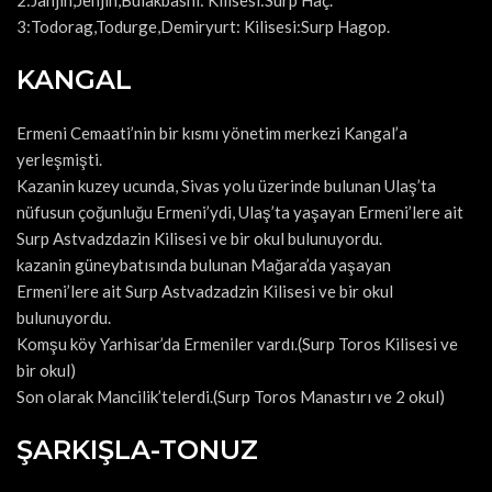
2:Janjin,Jenjin,Bulakbashi: Kilisesi:Surp Haç.
3:Todorag,Todurge,Demiryurt: Kilisesi:Surp Hagop.
KANGAL
Ermeni Cemaati’nin bir kısmı yönetim merkezi Kangal’a
yerleşmişti.
Kazanin kuzey ucunda, Sivas yolu üzerinde bulunan Ulaş’ta
nüfusun çoğunluğu Ermeni’ydi, Ulaş’ta yaşayan Ermeni’lere ait
Surp Astvadzdazin Kilisesi ve bir okul bulunuyordu.
kazanin güneybatısında bulunan Mağara’da yaşayan
Ermeni’lere ait Surp Astvadzadzin Kilisesi ve bir okul
bulunuyordu.
Komşu köy Yarhisar’da Ermeniler vardı.(Surp Toros Kilisesi ve
bir okul)
Son olarak Mancilik’telerdi.(Surp Toros Manastırı ve 2 okul)
ŞARKIŞLA-TONUZ