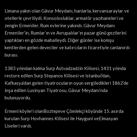
Limana yakın olan Gâvur Meydanı, hanlarla, kervansaraylar ve
otellerle çevriliydi. Konsolosluklar, armatör yazıhaneleri ve
zengin Ermeniler, Rum evlerine yakındı. Gâvur Meydanı
Ermeniler’in, Rumlar’ın ve Avrupalılar’ın pazar günü gezilerini
yaptıkları en gözde mahalleydi. Diğer günler ise komşu
kentlerden gelen deveciler ve katırcıların ticaretiyle canlanırdı
burası.
1383 yılından kalma Surp Astvadzadzin Kilisesi, 1431 yılında
restore edilen Surp Stepanos Kilisesi ve istanbul’dan,
Kafkasya’dan gelen tiyatrocuların oyun sergiledikleri 1862’de
inşa edilen Lusinyan Tiyatrosu, Gâvur Meydanı’nda
bulunuyordu.
Ermeni köyleri olanBoztepeve Çömlekçi köyünde 15. asırda
kurulan Surp Hovhannes Kilisesi ile Hayguni veElmasyan
Liseleri vardı.