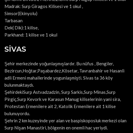
Madrak: Surp Giragos Kilisesi ve 1 okul ,
Simsor(Ekinyolu)
Tarbasan
Dek( Dik):1 kilise,
Parkhand: 1 kilise ve 1 okul
SİVAS
Şehir merkezinde yoğunlaşmışlardır. Bu nüfus , Bengiler,
Bezircun,Hoğtar,Paşabardez,Kösetar, Tavranbahir ve Hasanli
adli Ermeni mahallerinde yogunlaşmişti. Sivas ta 36 köy
bulunmaktaydı.
ŞehirdekiSurp Astvadzadzin, Surp Sarkis,Surp Minas,Surp
Pirgiç,Surp Kevork ve Karasun Manug kiliselerinin yani sira,
Protestan Ermenilere ait 2, Katolik Ermenilere ait 1 kilise
bulunuyordu.
Şehrin 2 km kuzeyinde yer alan ve baspiskoposluk merkezi olan
Surp Nişan Manastiri, bölgenin en onemli hac yeriydi.