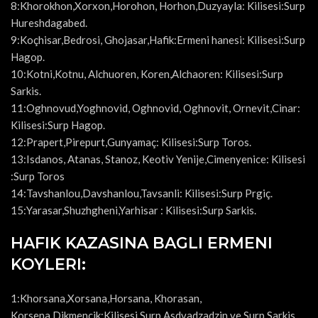
8:Khorokhon,Xorxon,Horohon, Horhon,Duzyayla: Kilisesi:Surp
Hureshdagabed.
9:Koçhisar,Bedrosi, Ghojasar,Hafik:Ermeni hanesi: Kilisesi:Surp
Hagop.
10:Kotni,Kotnu, Alchuoren, Koren,Alchaoren: Kilisesi:Surp
Sarkis.
11:Oghnovud,Yoghnovid, Oghnovid, Oghnovit, Ornevit,Cinar:
Kilisesi:Surp Hagop.
12:Prapert,Pirepurt,Gunyamaç: Kilisesi:Surp Toros.
13:Isdanos, Atanas, Stanoz, Keotiv Yenije,Cimenyenice: Kilisesi
:Surp Toros
14:Tavshanlou,Davshanlou,Tavsanli: Kilisesi:Surp Prgiç.
15:Yarasar,Shuzhgheni,Yarhisar : Kilisesi:Surp Sarkis.
HAFIK KAZASINA BAGLI ERMENI
KOYLERI:
1:Khorsana,Xorsana,Horsana, Khorasan,
Korsena,Dikmencik:Kilisesi,Surp Asdvadzadzin ve Surp Sarkis.