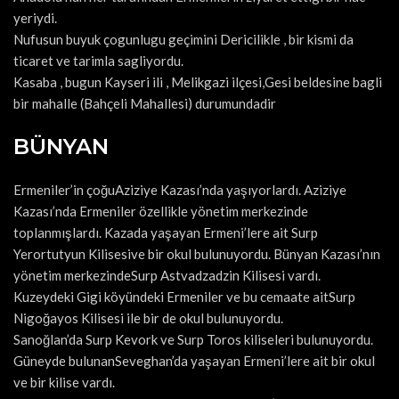
yeriydi.
Nufusun buyuk çogunlugu geçimini Dericilikle , bir kismi da
ticaret ve tarimla sagliyordu.
Kasaba , bugun Kayseri ili , Melikgazi ilçesi,Gesi beldesine bagli
bir mahalle (Bahçeli Mahallesi) durumundadir
BÜNYAN
Ermeniler’in çoğuAziziye Kazası’nda yaşıyorlardı. Aziziye
Kazası’nda Ermeniler özellikle yönetim merkezinde
toplanmışlardı. Kazada yaşayan Ermeni’lere ait Surp
Yerortutyun Kilisesive bir okul bulunuyordu. Bünyan Kazası’nın
yönetim merkezindeSurp Astvadzadzin Kilisesi vardı.
Kuzeydeki Gigi köyündeki Ermeniler ve bu cemaate aitSurp
Nigoğayos Kilisesi ile bir de okul bulunuyordu.
Sanoğlan’da Surp Kevork ve Surp Toros kiliseleri bulunuyordu.
Güneyde bulunanSeveghan’da yaşayan Ermeni’lere ait bir okul
ve bir kilise vardı.