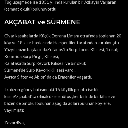
Tuğluçeşme’de ise 1851 yılında kurulan bir Azkayin Varjaran
(cemaat okulu) bulunuyordu
AKÇABAT ve SÜRMENE
Civar kasabalarda Küçük Dorana Limanı etrafında toplanan 20
köy ve 18. asır başlarında Hamşenliler tarafından kurulmuştu.
Yüzyılımızın başlarındaZefanos’ta Surp Toros Kilisesi, 1 okul;
Komra’da Surp Pırgiç Kilisesi;
Kalafaka’da Surp Kevork Kilisesi ve bir okul;
Sürmene’de Surp Kevork Kilisesi vardı.
Ayrıca Sifter ve Abion’ da da Ermeniler yaşardı.
Trabzon güney batısındaki 16 köylük grupta ise bir
kısmıAkçaabat’ta olmak üzere nüfus ,her birinde bir kilise ve
bazen de bir okul bulunan aşağıda adları bulunan köylere,
yayılmıştı;
Zavardiya,