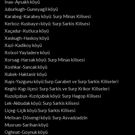
Inax-Aysaklı köyü
Juburkugh-Guneyagil köyü
Karabeg-Karabey köyü: Surp Minas Kilisesi
Kerboz-Kusbayırı köyü: Surp Sarkis Kilisesi
Xaçadur-Kutluca köyü
Xaskugh-Haskoy köyü
Xazi-Kadikoy köyü
Xolxol-Yayladere köyü
Xorsag-Harsak köyü: Surp Minas kilisesi
Xoshkar-Sancak köyü
Xubek-Haktanir köyü
Xups-Yazgunu köyü:Surp Garabet ve Surp Sarkis Kiliseleri
Keghi-Kıgı ilçesi: Surp Sarkis ve Surp Krikor Kiliseleri
Kuzulçubux-Kızılçubuk köyü: Surp Hagop Kilisesi
Lek-Akbudak köyü: Surp Sarkis kilisesi
Liçeg-Liçik köyü:Surp Sarkis Kilisesi
Melixan-Dösengi köyü: Surp Asvadzadzin
Musrum-Sarihan köyü
Oghnat-Goynuk köyü