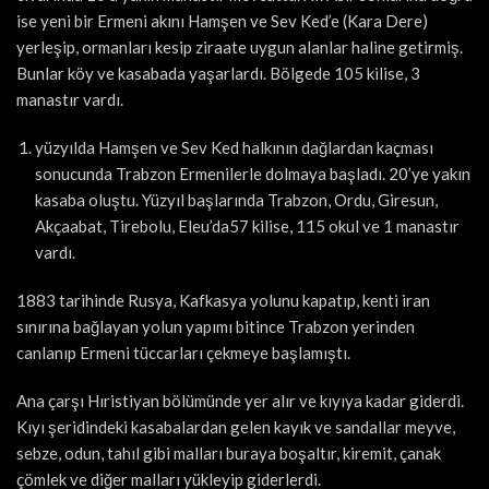
ise yeni bir Ermeni akını Hamşen ve Sev Ked’e (Kara Dere)
yerleşip, ormanları kesip ziraate uygun alanlar haline getirmiş.
Bunlar köy ve kasabada yaşarlardı. Bölgede 105 kilise, 3
manastır vardı.
yüzyılda Hamşen ve Sev Ked halkının dağlardan kaçması
sonucunda Trabzon Ermenilerle dolmaya başladı. 20’ye yakın
kasaba oluştu. Yüzyıl başlarında Trabzon, Ordu, Giresun,
Akçaabat, Tirebolu, Eleu’da57 kilise, 115 okul ve 1 manastır
vardı.
1883 tarihinde Rusya, Kafkasya yolunu kapatıp, kenti iran
sınırına bağlayan yolun yapımı bitince Trabzon yerinden
canlanıp Ermeni tüccarları çekmeye başlamıştı.
Ana çarşı Hıristiyan bölümünde yer alır ve kıyıya kadar giderdi.
Kıyı şeridindeki kasabalardan gelen kayık ve sandallar meyve,
sebze, odun, tahıl gibi malları buraya boşaltır, kiremit, çanak
çömlek ve diğer malları yükleyip giderlerdi.