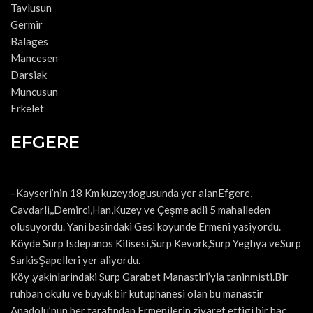
Tavlusun
Germir
Balages
Mancesen
Darsiak
Muncusun
Erkelet
EFGERE
–Kayseri’nin 18 Km kuzeydogusunda yer alanEfgere,
Cavdarli,,Demirci,Han,Kuzey ve Çeşme adli 5 mahalleden
olusuyordu. Yani basindaki Gesi koyunde Ermeni yasiyordu.
Köyde Surp Isdepanos Kilisesi,Surp Kevork,Surp Yeghya veSurp
SarkisŞapelleri yer aliyordu.
Köy ,yakinlarindaki Surp Garabet Manastiri’yla taninmisti.Bir
ruhban okulu ve buyuk bir kutuphanesi olan bu manastir
Anadolu’nun her tarafindan Ermenilerin ziyaret ettigi bir hac