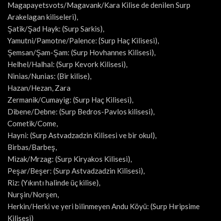
Magapayetsvots/Magavank/Kara Kilise de denilen Surp
Arakelagan kiliseleri),
Şatik/Şad Hayk: (Surp Sarkis),
Yamutni/Pamotne/Palence: {Surp Haç Kilisesi),
Şemsan/Şam-Şam: (Surp Hovhannes Kilisesi),
Helhel/Halhal: (Surp Kevork Kilisesi),
Ninias/Nunias: (Bir kilise),
Hazan/Hezan, Zara
Zermanik/Cumayig: (Surp Haç Kilisesi),
Dibene/Debne: (Surp Bedros-Pavlos kilisesi),
Cometik/Come,
Hayni: (Surp Astvadzadzin Kilisesi ve bir okul),
Birbas/Barbeş,
Mizak/Mrzag: (Surp Kiryakos Kilisesi),
Peşar/Beşer: (Surp Astvadzadzin Kilisesi),
Riz: (Yıkıntı halinde üç kilise),
Nurşin/Norşen,
Herkin/Herki ve yeri bilinmeyen Andu Köyü: (Surp Hıripsime
Kilisesi)