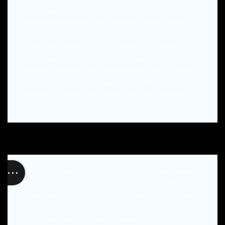
işareti olarak dibek taşı iyi bir işarettir. Fakat forum ve
bloklardan okuduğum kadarı ile dibek taşının altında
müjde altın bulunabilir. Etrafında 50 cm ile 2 metre
arasında bir tepelik veya 5 – 7 metre etrafında bir
çöküntü varsa orası-da bir mezar olabilir. Köyde
kullanılan dibek değil ise genel olarak mezar işaretidir.
Dibeğin altını 2 metre kazmamız gereklidir. Ayrıca bazı
değirmen taşları ile dibek taşları birbirine benzerlik
gösterebilir.
Binek taşı, oturak taşı ve koltuk taşı bu 3 işaret anlamdaş
işaretlerdir hepsi otur ve karşına bak anlamına gelir,
aralarındaki fark koltuk taşı bazen mezarı verir oturak
taşıda aynı şekilde mezar işareti olarak yapıldığını
gördük fakat binek taşı mezarla alakalı değil düpe düz