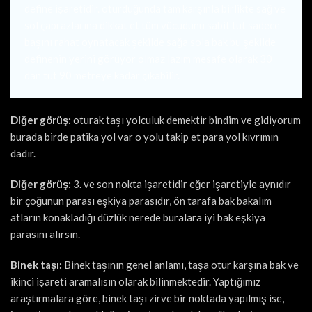
define işaretidir. oturduğunda tam karşınla birlikte sağ ve
sol çaprazlarına dikkat et tüm vücudunu sabit tut sadece
başını rahat oynatacak şekilde sağa sola bak bu şekilde
definenin yerini görüyor olmaz lazım mesafe olarak 30
dan tut 90 metreye kadar çıkabilir.
Diğer görüş:
oturak taşı yolculuk demektir bindim ve gidiyorum
burada birde patika yol var o yolu takip et para yol kıvrımın
dadır.
Diğer görüş:
3. ve son nokta işaretidir eğer işaretiyle aynıdır
bir çoğunun parası eşkiya parasıdır, ön tarafa bak bakalım
atların konakladığı düzlük nerede buralara iyi bak eşkiya
parasını alırsın.
Binek taşı:
Binek taşının genel anlamı, taşa otur karşına bak ve
ikinci işareti aramalısın olarak bilinmektedir. Yaptığımız
araştırmalara göre, binek taşı zirve bir noktada yapılmış ise,