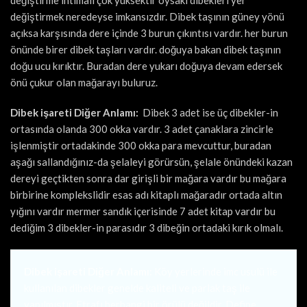
değiştirme ihtimali çok yüksektir oysaki dibekleri yer
değiştirmek neredeyse imkansızdır. Dibek taşının güney yönü
açıksa karşısında dere içinde 3 burun çıkıntısı vardır. her burun
önünde birer dibek taşları vardır. doğuya bakan dibek taşının
doğu ucu kırıktır. Buradan dere yukarı doğuya devam edersek
önü çukur olan mağarayı buluruz.
Dibek işareti Diğer Anlamı:
Dibek 3 adet ise üç dibekler-in
ortasında olanda 300 okka vardır. 3 adet çanaklara zincirle
işlenmiştir ortadakinde 300 okka para mevcuttur, buradan
aşağı sallandığınız-da şelaleyi görürsün, şelale önündeki kazan
dereyi geçtikten sonra dar girişli bir mağara vardır bu mağara
birbirine komplekslidir esas adı kitaplı mağaradır ortada altın
yığını vardır mermer sandık içerisinde 7 adet kitap vardır bu
dediğim 3 dibekler-in parasıdır 3 dibeğin ortadaki kırık olmalı.
Dibek işareti Diğer Anlamı:
Köy yerlerinde imc usulü ile
kullanılan dibekler genelde kaliteli ve parlak taş ile
yapılmıştır. Etrafı herhangi bir örülü değildir. Define