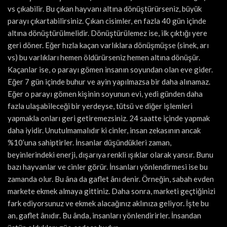
vs çıkabilir. Bu çıkan hayvanı altına dönüştürürseniz, büyük
parayı çıkartabilirsiniz. Çıkan cisimler, en fazla 40 gün içinde
altına dönüştürülmelidir. Dönüştürülemez ise, ilk çıktığı yere
geri döner. Eğer hızla kaçan varlıklara dönüşmüşse (sinek, arı
vs) bu varlıkları hemen öldürürseniz hemen altına dönüşür.
Kaçanlar ise, o parayı gömen insanın soyundan olan eve gider.
Eğer 7 gün içinde buhur ve ayin yapılmazsa bir daha alınamaz.
Eğer o parayı gömen kişinin soyunun evi, yedi günden daha
fazla ulaşabileceği bir yerdeyse, tütsü ve diğer işlemleri
yapmakla onları geri getiremezsiniz. 24 saatte içinde yapmak
daha iyidir. Unutulmamalıdır ki cinler, insan zekasının ancak
%10’una sahiptirler. İnsanlar düşündükleri zaman,
beyinlerindeki enerji, dışarıya renkli ışıklar olarak yansır. Bunu
bazı hayvanlar ve cinler görür. İnsanları yönlendirmesi ise bu
zamanda olur. Bu âna da gaflet ânı denir. Örneğin, sabah evden
markete ekmek almaya gittiniz. Daha sonra, marketi geçtiğinizi
fark ediyorsunuz ve ekmek alacağınız aklınıza geliyor. İşte bu
an, gaflet ânıdır. Bu ânda, insanları yönlendirirler. İnsandan