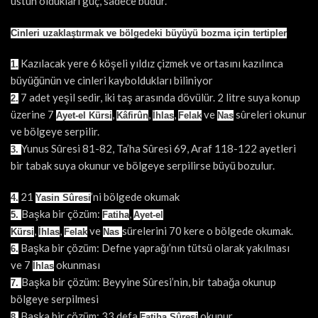
üstün oldukları güç, sadece budur.
Cinleri uzaklaştırmak ve bölgedeki büyüyü bozma için tertipler
Kazılacak yere 6 köşeli yıldız çizmek ve ortasını kazılınca
1.
büyüğünün ve cinleri kayboldukları biliniyor
7 adet yeşil sedir, iki taş arasında dövülür. 2 litre suya konup
2.
üzerine 7
,
,
,
ve
sûreleri okunur
Ayet-el Kürsi
Kâfirûn
İhlas
Felak
Nas
ve bölgeye serpilir.
Yunus Sûresi 81-82, Ta’ha Sûresi 69, Araf 118-122 ayetleri
3.
bir tabak suya okunur ve bölgeye serpilirse büyü bozulur.
21
’ni bölgede okumak
4.
Yasin Sûresi
Başka bir çözüm:
,
5.
Fatiha
Ayet-el
,
,
ve
sürelerini 70 kere o bölgede okumak.
Kürsi
İhlas
Felak
Nas
Başka bir çözüm: Defne yaprağı’nın tütsü olarak yakılması
6.
ve 7
okunması
İhlas
Başka bir çözüm: Beyyine Sûresi’nin, bir tabağa okunup
7.
bölgeye serpilmesi
Başka bir çözüm: 33 defa
okunur.
8.
Fatiha Sûresi