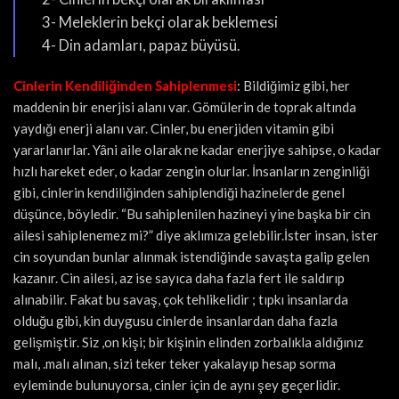
3- Meleklerin bekçi olarak beklemesi
4- Din adamları, papaz büyüsü.
Cinlerin Kendiliğinden Sahiplenmesi
: Bildiğimiz gibi, her
maddenin bir enerjisi alanı var. Gömülerin de toprak altında
yaydığı enerji alanı var. Cinler, bu enerjiden vitamin gibi
yararlanırlar. Yâni aile olarak ne kadar enerjiye sahipse, o kadar
hızlı hareket eder, o kadar zengin olurlar. İnsanların zenginliği
gibi, cinlerin kendiliğinden sahiplendiği hazinelerde genel
düşünce, böyledir. “Bu sahiplenilen hazineyi yine başka bir cin
ailesi sahiplenemez mi?” diye aklımıza gelebilir.İster insan, ister
cin soyundan bunlar alınmak istendiğinde savaşta galip gelen
kazanır. Cin ailesi, az ise sayıca daha fazla fert ile saldırıp
alınabilir. Fakat bu savaş, çok tehlikelidir ; tıpkı insanlarda
olduğu gibi, kin duygusu cinlerde insanlardan daha fazla
gelişmiştir. Siz ,on kişi; bir kişinin elinden zorbalıkla aldığınız
malı, .malı alınan, sizi teker teker yakalayıp hesap sorma
eyleminde bulunuyorsa, cinler için de aynı şey geçerlidir.