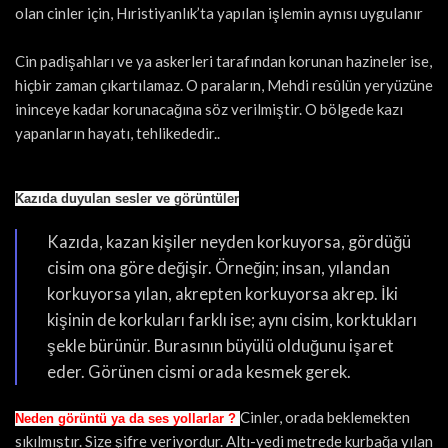
olan cinler için, Hıristiyanlık’ta yapılan işlemin aynısı uygulanır
Cin padişahları ve ya askerleri tarafından korunan hazineler ise,
hiçbir zaman çıkartılamaz. O paraların, Mehdi resûlün yeryüzüne
ininceye kadar korunacağına söz verilmiştir. O bölgede kazı
yapanların hayatı, tehlikededir..
Kazıda duyulan sesler ve görüntüler
Kazıda, kazan kişiler neyden korkuyorsa, gördüğü
cisim ona göre değişir. Örneğin; insan, yılandan
korkuyorsa yılan, akrepten korkuyorsa akrep. İki
kişinin de korkuları farklı ise; aynı cisim, korktukları
şekle bürünür. Burasının büyülü olduğunu işaret
eder. Görünen cismi orada kesmek gerek.
Cinler, orada beklemekten
Neden görüntü ya da ses yollarlar ?
sıkılmıştır. Size şifre veriyordur. Altı-yedi metrede kurbağa yılan