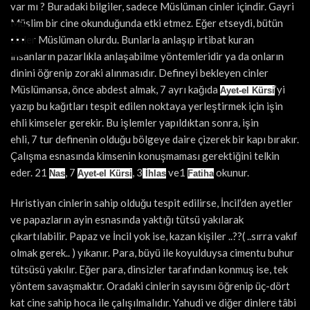
var mı ? Buradaki bilgiler, sadece Müslüman cinler içindir. Gayri
Müslim bir cine okunduğunda etki etmez. Eğer etseydi, bütün
cinler Müslüman olurdu. Bunlarla anlaşıp irtibat kuran
insanların pazarlıkla anlaşabilme yöntemleridir ya da onların
dinini öğrenip zoraki alınmasıdır. Defineyi bekleyen cinler
Müslümansa, önce abdest almak, 7 ayrı kağıda
’yi
Ayet-el Kürsi
yazıp bu kağıtları tespit edilen noktaya yerleştirmek için işin
ehli kimseler gerekir. Bu işlemler yapıldıktan sonra, işin
ehli, 7 tur definenin olduğu bölgeye daire çizerek bir kapı bırakır.
Çalışma esnasında kimsenin konuşmaması gerektiğini telkin
eder. 21
, 7
, 3
ve1
okunur.
Nas
Ayet-el Kürsi
İhlas
Fatiha
Hıristiyan cinlerin sahip olduğu tespit edilirse, İncil’den ayetler
ve papazların ayin esnasında yaktığı tütsü yakılarak
çıkartılabilir. Papaz ve İncil yok ise, kazan kişiler ..??( ..sırra vakıf
olmak gerek.. ) yıkanır. Para, büyü ile koyulduysa cimentu buhur
tütsüsü yakılır. Eğer para, dinsizler tarafından konmuş ise, tek
yöntem savaşmaktır. Oradaki cinlerin sayısını öğrenip üç-dört
kat cine sahip hoca ile çalışılmalıdır. Yahudi ve diğer dinlere tâbi