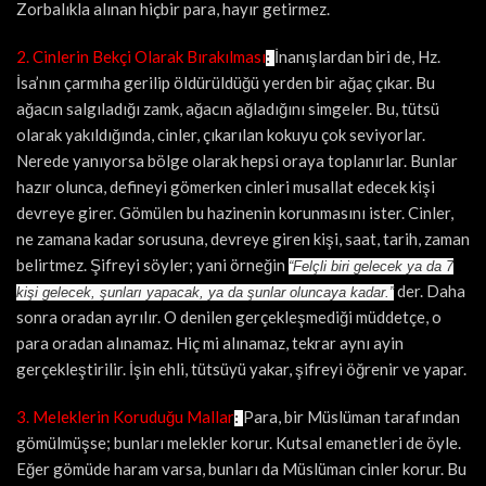
Zorbalıkla alınan hiçbir para, hayır getirmez.
2. Cinlerin Bekçi Olarak Bırakılması
İnanışlardan biri de, Hz.
:
İsa’nın çarmıha gerilip öldürüldüğü yerden bir ağaç çıkar. Bu
ağacın salgıladığı zamk, ağacın ağladığını simgeler. Bu, tütsü
olarak yakıldığında, cinler, çıkarılan kokuyu çok seviyorlar.
Nerede yanıyorsa bölge olarak hepsi oraya toplanırlar. Bunlar
hazır olunca, defineyi gömerken cinleri musallat edecek kişi
devreye girer. Gömülen bu hazinenin korunmasını ister. Cinler,
ne zamana kadar sorusuna, devreye giren kişi, saat, tarih, zaman
belirtmez. Şifreyi söyler; yani örneğin
“Felçli biri gelecek ya da 7
der. Daha
kişi gelecek, şunları yapacak, ya da şunlar oluncaya kadar.”
sonra oradan ayrılır. O denilen gerçekleşmediği müddetçe, o
para oradan alınamaz. Hiç mi alınamaz, tekrar aynı ayin
gerçekleştirilir. İşin ehli, tütsüyü yakar, şifreyi öğrenir ve yapar.
3. Meleklerin Koruduğu Mallar
Para, bir Müslüman tarafından
:
gömülmüşse; bunları melekler korur. Kutsal emanetleri de öyle.
Eğer gömüde haram varsa, bunları da Müslüman cinler korur. Bu