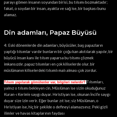
parayı gömen insanın soyundan birisi, bu tılsımı bozmaktadır;
fakat, o soydan bir insan, ayakta ve sağ ise, bir başkası bunu
alamaz.
Din adamları, Papaz Büyüsü
4: Eski dönemlerde din adamları, büyücüler, baş papazların
yaptığı tılsımlar vardır bunların bir çoğu kan akıtılarak yapılır, bir
büyücü insan kanı ile tılsım yaparsa bu tılsımı çözmek
imkansızdır. papaz tılsımları en çok kiliselerde olur. bir
müslümanın kiliselerdeki tılsımlı malı alması çok zordur.
Tılsımları,
Tılsım yapılarak gömülenler var, bilgileri nelerdir?
yalnız o tılsımı bekleyen cin, Müslüman ise sizin okuduğunuz
Kuran-ı Kerim’e saygı duyar. Hıristiyan ise, okunan İncil’e saygı
duyar size izin verir. Eğer bunlar zıt ise; siz Müslüman, o
Hıristiyan ise, hiç bir şekilde o defineyi alamazsınız. Peki gizli
ilimler ve havas kitaplarının faydası