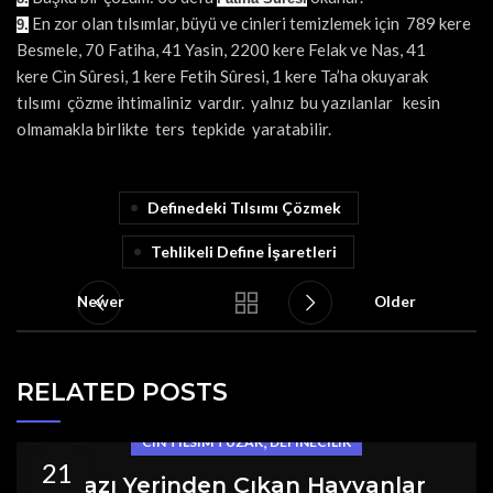
En zor olan tılsımlar, büyü ve cinleri temizlemek için 789 kere
9.
Besmele, 70 Fatiha, 41 Yasin, 2200 kere Felak ve Nas, 41
kere Cin Sûresi, 1 kere Fetih Sûresi, 1 kere Ta’ha okuyarak
tılsımı çözme ihtimaliniz vardır. yalnız bu yazılanlar kesin
olmamakla birlikte ters tepkide yaratabilir.
Definedeki Tılsımı Çözmek
Tehlikeli Define İşaretleri
Newer
Older
RELATED POSTS
,
CIN TILSIM TUZAK
DEFINECILIK
21
Kazı Yerinden Çıkan Hayvanlar