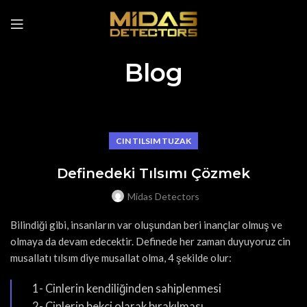
Blog
CIN TILSIM TUZAK
Definedeki Tılsımı Çözmek
Midas Detectors
Bilindiği gibi, insanların var oluşundan beri inançlar olmuş ve
olmaya da devam edecektir. Definede her zaman duyuyoruz cin
musallatı tılsım diye musallat olma, 4 şekilde olur:
1- Cinlerin kendiliğinden sahiplenmesi
2- Cinlerin bekçi olarak bırakılması