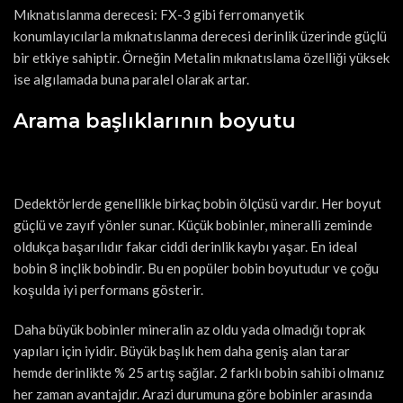
Mıknatıslanma derecesi: FX-3 gibi ferromanyetik
konumlayıcılarla mıknatıslanma derecesi derinlik üzerinde güçlü
bir etkiye sahiptir. Örneğin Metalin mıknatıslama özelliği yüksek
ise algılamada buna paralel olarak artar.
Arama başlıklarının boyutu
Dedektörlerde genellikle birkaç bobin ölçüsü vardır. Her boyut
güçlü ve zayıf yönler sunar. Küçük bobinler, mineralli zeminde
oldukça başarılıdır fakar ciddi derinlik kaybı yaşar. En ideal
bobin 8 inçlik bobindir. Bu en popüler bobin boyutudur ve çoğu
koşulda iyi performans gösterir.
Daha büyük bobinler mineralin az oldu yada olmadığı toprak
yapıları için iyidir. Büyük başlık hem daha geniş alan tarar
hemde derinlikte % 25 artış sağlar. 2 farklı bobin sahibi olmanız
her zaman avantajdır. Arazi durumuna göre bobinler arasında