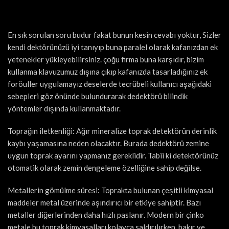
En sık sorulan soru budur fakat bunun kesin cevabı yoktur, Sizler
kendi dektörünüzü iyi tanıyıp buna paralel olarak kafanızdan ek
yetenekler yükleyebilirsiniz. çoğu firma buna karşıdır, bizim
kullanma klavuzumuz dışına çıkıp kafanızda tasarladığınız ek
foröuller uygulamayız deselerde tecrübeli kullanıcı aşağıdaki
sebepleri göz önünde bulundurarak dedektörü bilindik
yöntemler dışında kullanmaktadır.
Toprağın iletkenliği: Ağır mineralize toprak detektörün derinlik
kaybı yaşamasına neden olacaktır. Burada dedektörü zemine
uygun toprak ayarını yapmanız gereklidir. Tabii ki detektörünüz
otomatik olarak zemin dengeleme özelliğine sahip değilse.
Metallerin gömülme süresi: Toprakta bulunan çeşitli kimyasal
maddeler metal üzerinde aşındırıcı bir etkiye sahiptir. Bazı
metaller diğerlerinden daha hızlı paslanır. Modern bir çinko
metale bu toprak kimyasalları kolayca saldırılırken, bakır ve