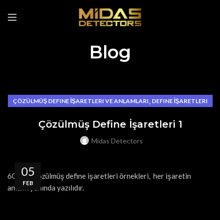
Blog
,
ÇÖZÜLMÜŞ DEFINE İŞARETLERI VE ANLAMLARI
DEFINE İŞARETLERI
Çözülmüş Define İşaretleri 1
Midas Detectors
05
60 adet çözülmüş define işaretleri örnekleri, her işaretin
FEB
anlamı yanında yazılıdır.