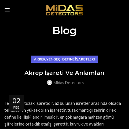
Blog
,
AKREP, YENGEÇ
DEFINE İŞARETLERI
Akrep İşareti Ve Anlamları
Midas Detectors
02
Tehlike ve tuzak işaretidir, az bulunan işretler arasında olsada
FEB
tehlikesi en yüksek olan işarettir, tuzak mantığı zehrin direk
define ile ilişkilendirilmesidir. en çok mağara mahzen gömü
şifrelerine ortaklık etmiş işarettir. kuyruk ve ayakları