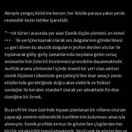
Akreple yengeç birbirine benzer, her ikiside paraya yakın yerde
resmedilir kesin tehlike işaretidir.
Tespit türleri arasında yer alan Sismik ölçüm yöntemi, en temel
tabiri ile yeriçine kaynak olarak ses dalgalarının gönderilmesi
ve geri dönen bu akustik dalgaların jeofon denilen alıcılar ile
toplanarak gidiş-geliş zamanlarında meydana gelen sonuç
anomalilerinin (izlerin) incelenmesi prensibine dayanmaktadır.
Jeofizik arama yöntemleri içinde önemli bir yeri olan aletsel
sismik ölçümleri ülkemizde gerçekleştirilen imar amaçlı zemin
etüdlerinde gerektiğinde doğru akım elektrik ve fiziksel
sondajlar ile beraber standart olarak yer almaktadır.Kırılma
sismiğine bir örnek.
Bu profil bir tepe üzerinde inşaası planlanan bir villanın oturum
yapacağı zeminin mühendislik özelliklerinin bulunması amacıyla
alınmıştır. Sismik profilde kırmızı ile gösterilen çizgilerden her
biri bir süreksizliği temsil etmektedir. Yeşil renk ile gösterilen ve