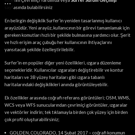
listesini Çevrimiçi Yardım’da veya
Surfer Sürüm Geçmişi
sayfasında bulabilirsiniz
En belirgin değişiklik Surfer’in yeniden tasarlanmış kullanıcı
arayüzüdür. Yeni arayüz, kullanıcının bir görevi tamamlamak için
gereken komutları hızlı bir şekilde bulmasına yardımcı olur. Şerit
ve hızlı erişim araç çubuğu her kullanıcının ihtiyaçlarını
yansıtacak şekilde özelleştirilebilir.
Surfer’in en popüler diğer yeni özellikleri, ızgara düzenleme
seçenekleridir. Kullanıcılar ızgaraları değiştirebilir ve kontur
haritaları ve 3B yüzey haritaları gibi ızgara tabanlı
haritalarındaki değişiklikleri anında görüntüleyebilir.
Ek özellikler arasında coğrafi referans görüntüleri; OSM, WMS,
WCS veya WFS sunucularından çevrimiçi görüntüler, ızgaralar
ve vektörler indirin; tek tıklamayla birden çok yüzey için birden
çok profil oluşturabilirsiniz;
GOLDEN, COLORADO, 14 Şubat 2017 – coğrafi konumun